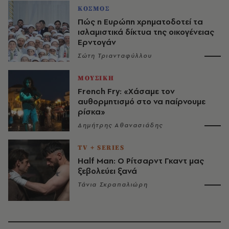
ΚΟΣΜΟΣ
Πώς η Ευρώπη χρηματοδοτεί τα
ισλαμιστικά δίκτυα της οικογένειας
Ερντογάν
Σώτη Τριανταφύλλου
ΜΟΥΣΙΚΗ
French Fry: «Χάσαμε τον
αυθορμητισμό στο να παίρνουμε
ρίσκα»
Δημήτρης Αθανασιάδης
TV + SERIES
Half Man: Ο Ρίτσαρντ Γκαντ μας
ξεβολεύει ξανά
Τάνια Σκραπαλιώρη