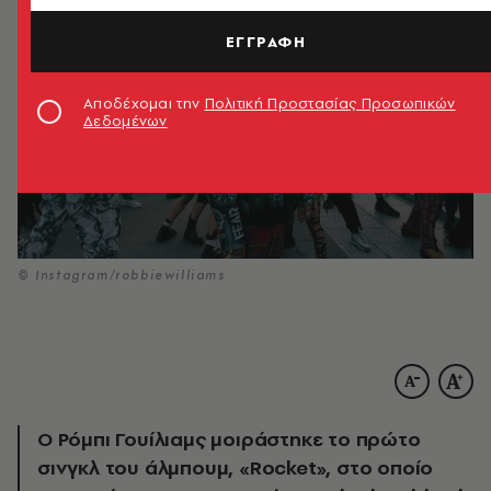
ΕΓΓΡΑΦΗ
Αποδέχομαι την
Πολιτική Προστασίας Προσωπικών
Δεδομένων
© Instagram/robbiewilliams
Ο Ρόμπι Γουίλιαμς μοιράστηκε το πρώτο
σινγκλ του άλμπουμ, «Rocket», στο οποίο