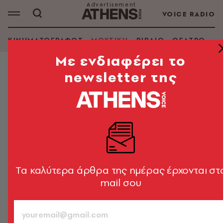
VOICE RADIO
ΚΙΝΗΜΑΤΟΓΡΑΦΟΣ
ΜΟΥΣΙΚΗ
ΒΙΒΛΙΟ
ΘΕΑΤΡΟ - Ο
Mε ενδιαφέρει το
newsletter της
ΜΟΥΣΙΚΗ
Ο Ρόμπι Γουίλιαμς επιστρέφει με το
νέο του άλμπουμ «BRITPOP» και το
σινγκλ «Rocket»
Με τη συμμετοχή του Tony Iommi των Black Sabbath
στις κιθάρες
Tα καλύτερα άρθρα της ημέρας έρχονται στ
mail σου
Newsroom
23.05.2025, 16:18
1’ ΔΙΑΒΑΣΜΑ