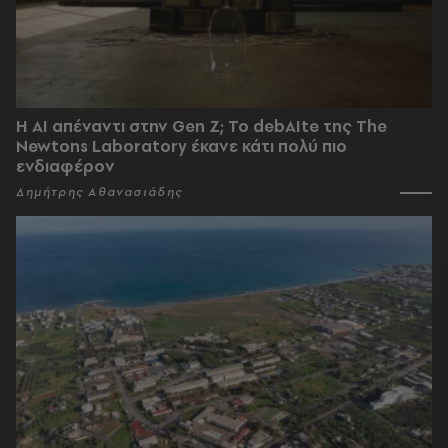
Η AI απέναντι στην Gen Z; Το debAIte της The
Newtons Laboratory έκανε κάτι πολύ πιο
ενδιαφέρον
Δημήτρης Αθανασιάδης