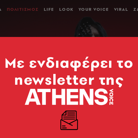
Α
ΠΟΛΙΤΙΣΜΟΣ
LIFE
LOOK
YOUR VOICE
VIRAL
Ζ
Mε ενδιαφέρει το
newsletter της