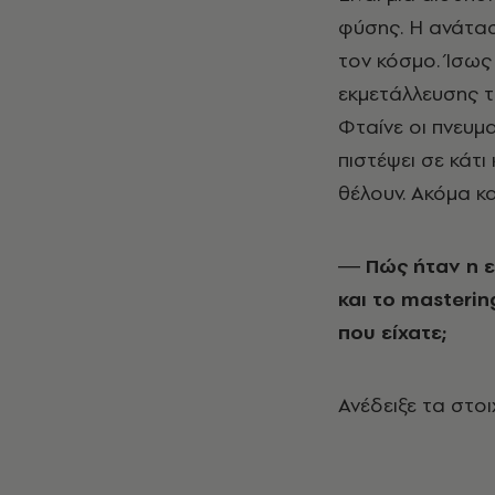
φύσης. Η ανάταση
τον κόσμο. Ίσως 
εκμετάλλευσης τη
Φταίνε οι πνευμ
πιστέψει σε κάτ
θέλουν. Ακόμα κ
― Πώς ήταν η εμ
και το
masterin
που είχατε;
Ανέδειξε τα στοι