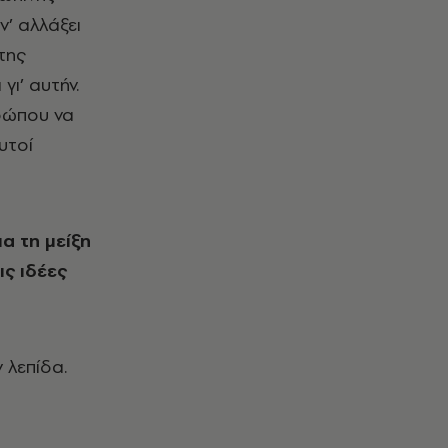
ν’ αλλάξει
της
ι’ αυτήν.
θρώπου να
υτοί
α τη μείξη
ις ιδέες
 λεπίδα.