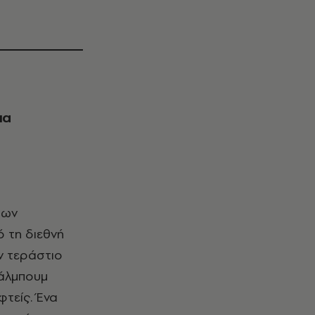
ια
των
 τη διεθνή
ον τεράστιο
α άλμπουμ
φτείς. Ένα