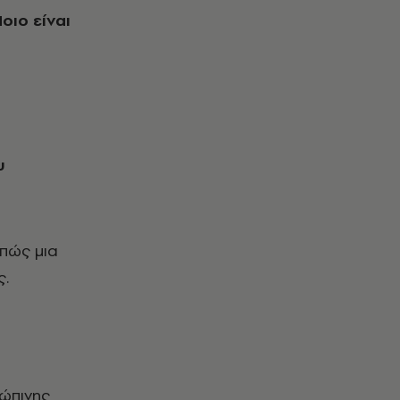
οιο είναι
υ
πώς μια
ς.
ρώπινης