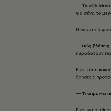
― Το «
Children
για σένα το μεγ
Η άκρατη δημοσ
― Πώς βλέπεις 
πυροδοτούν πα
Είναι τόσο κακο
θρησκεία προτάσ
― Τι σημαίνει π
Είναι μια αίσθη