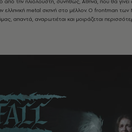
ό από την ηλιόλουστη, συνήθως, Αθήνα, που θα γίνει 
 ελληνική metal σκηνή στο μέλλον. Ο frontman των N
ας, απαντά, αναρωτιέται και μοιράζεται περισσότε