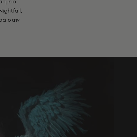
σημείο
ightfall,
ρα στην