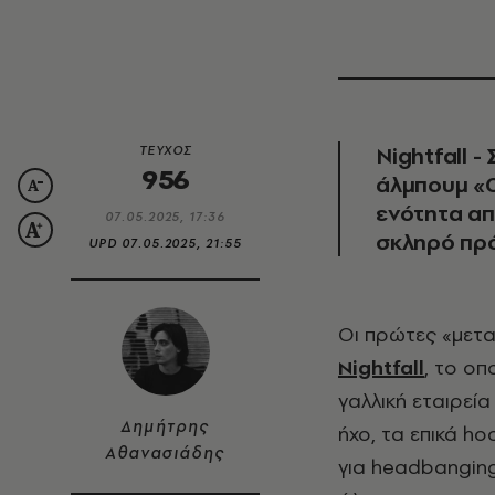
Nightfall 
ΤΕΥΧΟΣ
956
άλμπουμ «C
ενότητα απ
07.05.2025, 17:36
σκληρό πρ
UPD
07.05.2025, 21:55
Οι πρώτες «μετ
Nightfall
, το οπ
γαλλική εταιρεία
Δημήτρης
ήχο, τα επικά hoo
Αθανασιάδης
για headbanging,