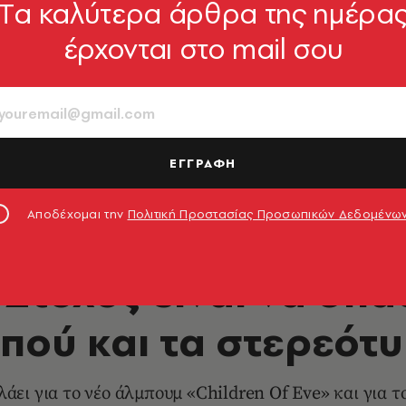
Tα καλύτερα άρθρα της ημέρα
έρχονται στο mail σου
ΕΓΓΡΑΦΗ
Αποδέχομαι την
Πολιτική Προστασίας Προσωπικών Δεδομένω
ΜΟΥΣΙΚΗ
: Στόχος είναι να σπ
πού και τα στερεότ
άει για το νέο άλμπουμ «Children Of Eve» και για 