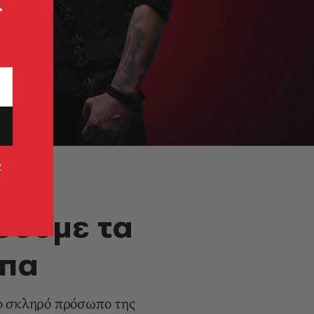
ς
ν
άσουμε τα
υπα
το σκληρό πρόσωπο της