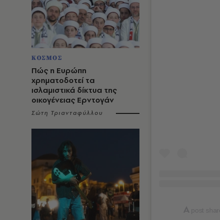
ΚΟΣΜΟΣ
Πώς η Ευρώπη
χρηματοδοτεί τα
ισλαμιστικά δίκτυα της
οικογένειας Ερντογάν
Σώτη Τριανταφύλλου
A
post shar