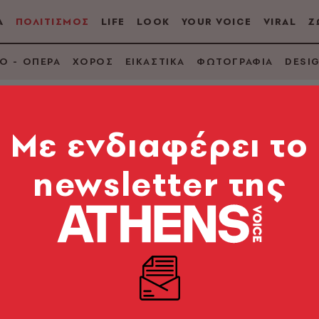
Α
ΠΟΛΙΤΙΣΜΟΣ
LIFE
LOOK
YOUR VOICE
VIRAL
Ζ
Ο - ΟΠΕΡΑ
ΧΟΡΟΣ
ΕΙΚΑΣΤΙΚΑ
ΦΩΤΟΓΡΑΦΙΑ
DESI
Mε ενδιαφέρει το
newsletter της
ετοιμάζει το πρώτο 
ό 15 χρόνια
νεργασία με τον Alchemist