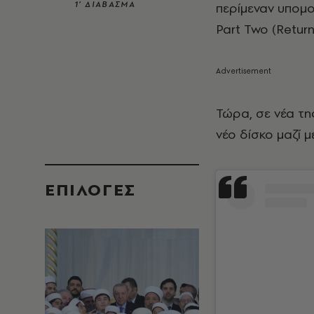
1’ ΔΙΑΒΑΣΜΑ
περίμεναν υπομο
Part Two (Return
Τώρα, σε νέα τη
νέο δίσκο μαζί 
EΠΙΛΟΓΈΣ