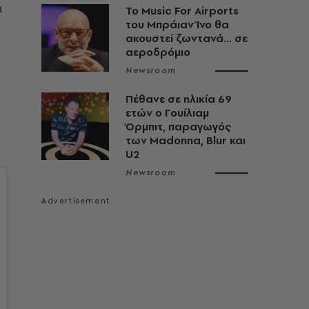
h
Το Music For Airports
του Μπράιαν Ίνο θα
ακουστεί ζωντανά... σε
αεροδρόμιο
Newsroom
Πέθανε σε ηλικία 69
ετών ο Γουίλιαμ
Όρμπιτ, παραγωγός
των Madonna, Blur και
U2
Newsroom