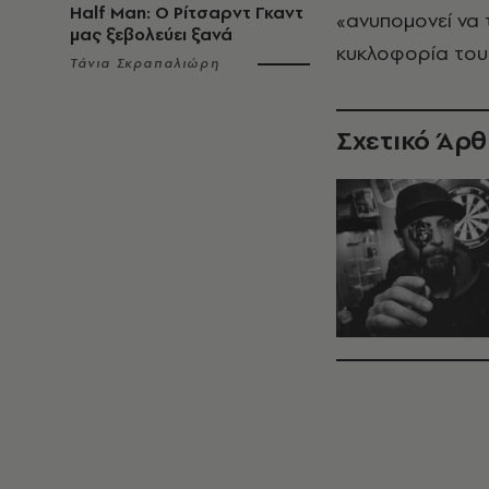
Half Man: Ο Ρίτσαρντ Γκαντ
«ανυπομονεί να 
μας ξεβολεύει ξανά
κυκλοφορία του 
Τάνια Σκραπαλιώρη
Σχετικό Άρ