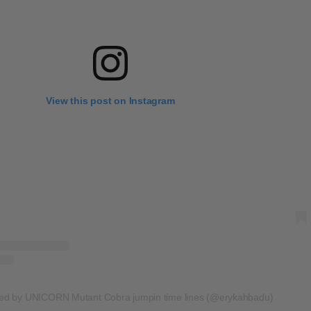
View this post on Instagram
ed by UNICORN Mutant Cobra jumpin time lines (@erykahbadu)