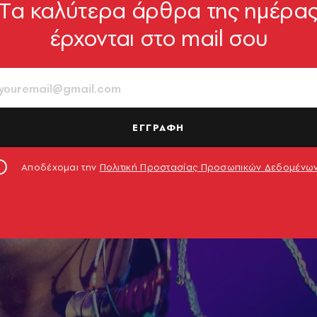
Tα καλύτερα άρθρα της ημέρα
έρχονται στο mail σου
ΕΓΓΡΑΦΗ
Αποδέχομαι την
Πολιτική Προστασίας Προσωπικών Δεδομένω