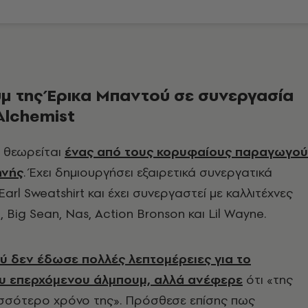
μ της Έρικα Μπαντού σε συνεργασία
Alchemist
t θεωρείται
ένας από τους κορυφαίους παραγωγού
ηνής
. Έχει δημιουργήσει εξαιρετικά συνεργατικά
arl Sweatshirt και έχει συνεργαστεί με καλλιτέχνες
 Big Sean, Nas, Action Bronson και Lil Wayne.
ύ δεν έδωσε πολλές λεπτομέρειες για το
ου επερχόμενου άλμπουμ, αλλά ανέφερε
ότι «της
ισσότερο χρόνο της». Πρόσθεσε επίσης πως