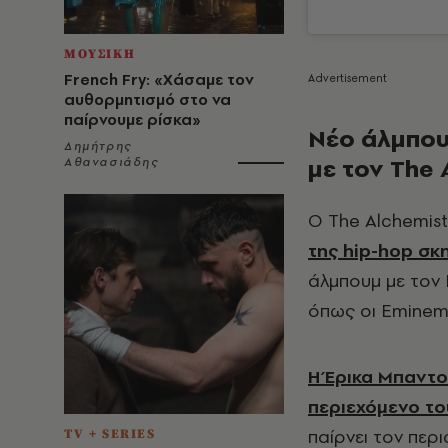
ΜΟΥΣΙΚΗ
French Fry: «Χάσαμε τον
αυθορμητισμό στο να
παίρνουμε ρίσκα»
Νέο άλμπου
Δημήτρης
με τον The 
Αθανασιάδης
Ο The Alchemis
της hip-hop σκ
άλμπουμ με τον E
όπως οι Eminem,
Η Έρικα Μπαντο
περιεχόμενο τ
παίρνει τον περ
TV + SERIES