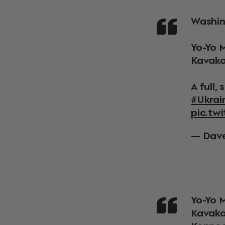
Washi
Yo-Yo 
Kavako
A full,
#Ukrai
pic.tw
— Dav
Yo-Yo Ma, along with Emanuel Ax and Leonidas
Kavako