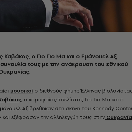
 Καβάκος, ο Γιο Γιο Μα και ο Εμάνουελ Αξ
 συναυλία τους με την ανάκρουση του εθνικού
Ουκρανίας.
αίοι
μουσικοί
ο διεθνούς φήμης Έλληνας βιολονίστα
Καβάκος
, ο κορυφαίος τσελίστας Γιο Γιο Μα και ο
Εμάνουελ Αξ βρέθηκαν στη σκηνή του Kennedy Cente
 και εξέφρασαν την αλληλεγγύη τους στην
Ουκρανία