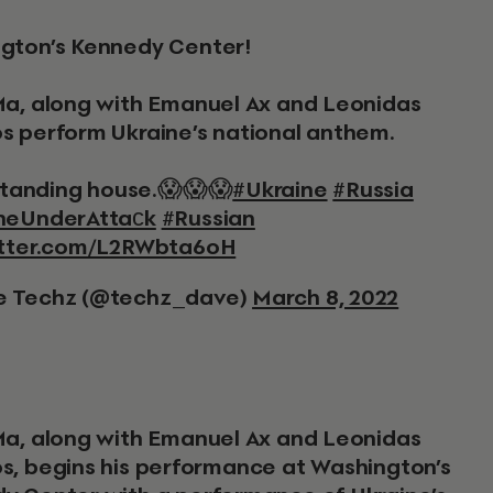
ngton’s Kennedy Center!
Ma, along with Emanuel Ax and Leonidas
s perform Ukraine’s national anthem.
 standing house.😱😱😱
#Ukraine
#Russia
neUnderAttaсk
#Russian
itter.com/L2RWbta6oH
e Techz (@techz_dave)
March 8, 2022
s, begins his performance at Washington’s