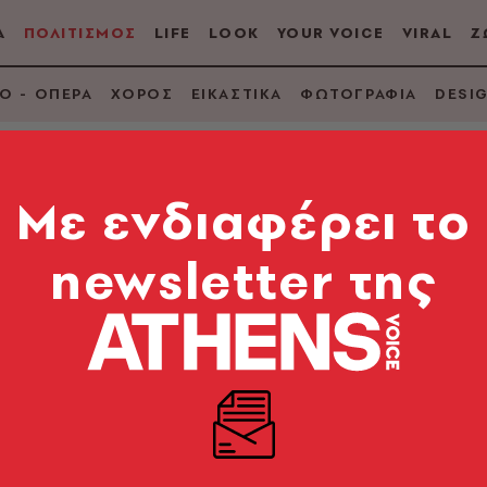
Α
ΠΟΛΙΤΙΣΜΟΣ
LIFE
LOOK
YOUR VOICE
VIRAL
Ζ
Ο - ΟΠΕΡΑ
ΧΟΡΟΣ
ΕΙΚΑΣΤΙΚΑ
ΦΩΤΟΓΡΑΦΙΑ
DESI
Mε ενδιαφέρει το
newsletter της
ο Μα άνοιξαν συναυλ
κρανίας
τας Εμάνουελ Αξ