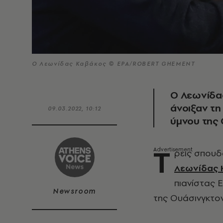
Ο Λεωνίδας Καβάκος © EPA/ROBERT GHEMENT
Ο Λεωνίδας
άνοιξαν τη
09.03.2022, 10:12
ύμνου της 
Τ
ρεις σπουδ
Λεωνίδας 
πιανίστας 
Newsroom
της Ουάσινγκτον