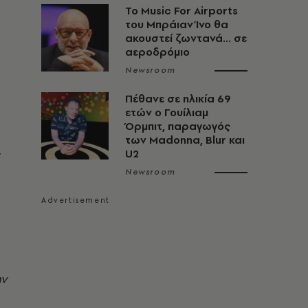
Το Music For Airports
του Μπράιαν Ίνο θα
ακουστεί ζωντανά... σε
αεροδρόμιο
Newsroom
Πέθανε σε ηλικία 69
ετών ο Γουίλιαμ
Όρμπιτ, παραγωγός
των Madonna, Blur και
ν
U2
Newsroom
ην