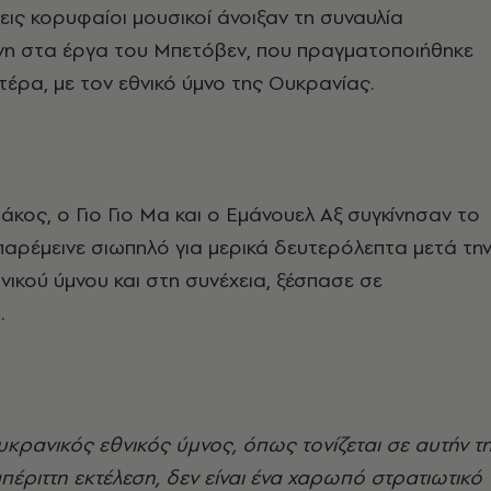
ρεις κορυφαίοι μουσικοί άνοιξαν τη συναυλία
η στα έργα του Μπετόβεν
, που πραγματοποιήθηκε
έρα, με τον εθνικό ύμνο της Ουκρανίας.
κος, ο Γιο Γιο Μα και ο Εμάνουελ Αξ συγκίνησαν το
 παρέμεινε σιωπηλό για μερικά δευτερόλεπτα μετά τη
ικού ύμνου και στη συνέχεια, ξέσπασε σε
.
υκρανικός εθνικός ύμνος, όπως τονίζεται σε αυτήν τ
απέριττη εκτέλεση, δεν είναι ένα χαρωπό στρατιωτικό