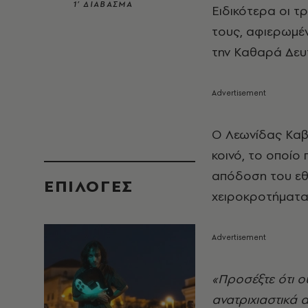
1’ ΔΙΑΒΑΣΜΑ
Ειδικότερα οι τ
τους,
αφιερωμέν
την Καθαρά Δευτ
Ο Λεωνίδας Καβά
κοινό, το οποίο
απόδοση του εθν
EΠΙΛΟΓΈΣ
χειροκροτήματα
«Προσέξτε ότι ο
ανατριχιαστικά 