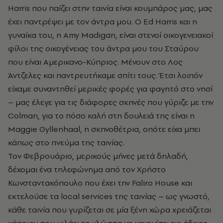
Harris που παίζει στην ταινία είναι κουμπάρος μας, μας
έχει παντρέψει με τον άντρα μου. O Ed Harris και η
γυναίκα του, η Amy Madigan, είναι στενοί οικογενειακοί
φίλοι της οικογένειας του άντρα μου του Σταύρου
που είναι Αμερικανο-Κύπριος. Μένουν στο Λος
Άντζελες και παντρευτήκαμε σπίτι τους. Έτσι λοιπόν
είχαμε συναντηθεί μερικές φορές για φαγητό στο νησί
– μας έλεγε για τις διάφορες σκηνές που γύριζε με την
Colman, για το πόσο καλή στη δουλειά της είναι η
Maggie Gyllenhaal, η σκηνοθέτρια, οπότε είχα μπει
κάπως στο πνεύμα της ταινίας.
Τον Φεβρουάριο, μερικούς μήνες μετά δηλαδή,
δέχομαι ένα τηλεφώνημα από τον Χρήστο
Κωνσταντακόπουλο που έχει την Faliro House και
εκτελούσε τα local services της ταινίας – ως γνωστό,
κάθε ταινία που γυρίζεται σε μία ξένη χώρα χρειάζεται