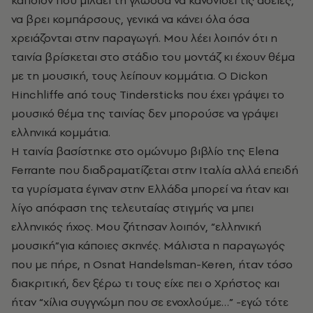
κάποιον που μιλάει τη γλώσσα να κανονίσει τις άδειες,
να βρει κομπάρσους, γενικά να κάνει όλα όσα
χρειάζονται στην παραγωγή. Μου λέει λοιπόν ότι η
ταινία βρίσκεται στο στάδιο του μοντάζ κι έχουν θέμα
με τη μουσική, τους λείπουν κομμάτια. Ο Dickon
Hinchliffe από τους Tindersticks που έχει γράψει το
μουσικό θέμα της ταινίας δεν μπορούσε να γράψει
ελληνικά κομμάτια.
Η ταινία βασίστηκε στο ομώνυμο βιβλίο της Elena
Ferrante που διαδραματίζεται στην Ιταλία αλλά επειδή
τα γυρίσματα έγιναν στην Ελλάδα μπορεί να ήταν και
λίγο απόφαση της τελευταίας στιγμής να μπει
ελληνικός ήχος. Μου ζήτησαν λοιπόν, “ελληνική
μουσική”για κάποιες σκηνές. Μάλιστα η παραγωγός
που με πήρε, η Osnat Handelsman-Keren, ήταν τόσο
διακριτική, δεν ξέρω τι τους είχε πει ο Χρήστος και
ήταν “χίλια συγγνώμη που σε ενοχλούμε…” -εγώ τότε