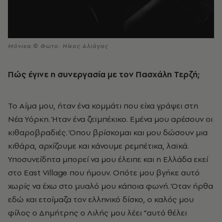
Μόνικα © Φωτο: Νίκος Αλιάγας
Πώς έγινε η συνεργασία με τον Πασχάλη Τερζή;
Το Αίμα μου, ήταν ένα κομμάτι που είχα γράψει στη
Νέα Υόρκη. Ήταν ένα ζεϊμπέκικο. Εμένα μου αρέσουν οι
κιθαροβραδιές. Όπου βρίσκομαι και μου δώσουν μια
κιθάρα, αρχίζουμε και κάνουμε ρεμπέτικα, λαϊκά.
Υποσυνείδητα μπορεί να μου έλειπε και η Ελλάδα εκεί
στο East Village που ήμουν. Οπότε μου βγήκε αυτό
χωρίς να έχω στο μυαλό μου κάποια φωνή. Όταν ήρθα
εδώ και ετοίμαζα τον ελληνικό δίσκο, ο καλός μου
φίλος ο Δημήτρης ο Λιλής μου λέει “αυτό θέλει