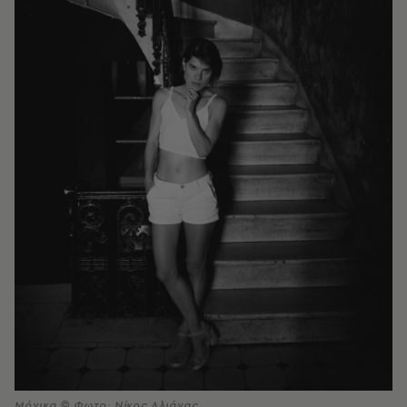
Μόνικα © Φωτο: Νίκος Αλιάγας