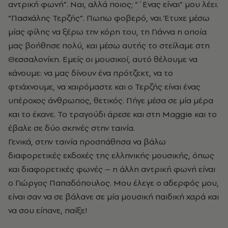
αντρική φωνή”. Ναι, αλλά ποιος; “΄Ενας είναι” μου λέει.
“Πασχάλης Τερζής”. Πωπω φοβερό, ναι. Έτυχε μέσω
μίας φίλης να ξέρω την κόρη του, τη Γιάννα η οποία
μας βοήθησε πολύ, και μέσω αυτής το στείλαμε στη
Θεσσαλονίκη. Εμείς οι μουσικοί, αυτό θέλουμε να
κάνουμε: να μας δίνουν ένα πρότζεκτ, να το
φτιάχνουμε, να χαιρόμαστε και ο Τερζής είναι ένας
υπέροχος άνθρωπος, θετικός. Πήγε μέσα σε μία μέρα
και το έκανε. Το τραγούδι άρεσε και στη Maggie και το
έβαλε σε δύο σκηνές στην ταινία.
Γενικά, στην ταινία προσπάθησα να βάλω
διαφορετικές εκδοχές της ελληνικής μουσικής, όπως
και διαφορετικές φωνές – η άλλη αντρική φωνή είναι
ο Γιώργος Παπαδόπουλος. Μου έλεγε ο αδερφός μου,
είναι σαν να σε βάλανε σε μία μουσική παιδική χαρά και
να σου είπανε, παίξε!