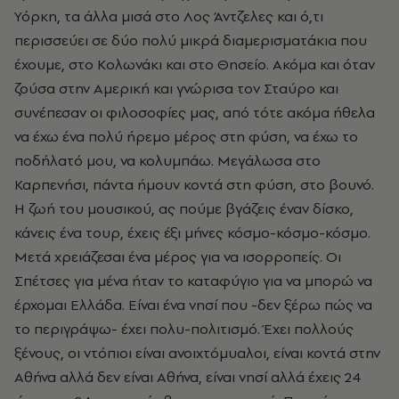
Υόρκη, τα άλλα μισά στο Λος Άντζελες και ό,τι
περισσεύει σε δύο πολύ μικρά διαμερισματάκια που
έχουμε, στο Κολωνάκι και στο Θησείο. Ακόμα και όταν
ζούσα στην Αμερική και γνώρισα τον Σταύρο και
συνέπεσαν οι φιλοσοφίες μας, από τότε ακόμα ήθελα
να έχω ένα πολύ ήρεμο μέρος στη φύση, να έχω το
ποδήλατό μου, να κολυμπάω. Μεγάλωσα στο
Καρπενήσι, πάντα ήμουν κοντά στη φύση, στο βουνό.
Η ζωή του μουσικού, ας πούμε βγάζεις έναν δίσκο,
κάνεις ένα τουρ, έχεις έξι μήνες κόσμο-κόσμο-κόσμο.
Μετά χρειάζεσαι ένα μέρος για να ισορροπείς. Οι
Σπέτσες για μένα ήταν το καταφύγιο για να μπορώ να
έρχομαι Ελλάδα. Είναι ένα νησί που -δεν ξέρω πώς να
το περιγράψω- έχει πολυ-πολιτισμό. Έχει πολλούς
ξένους, οι ντόπιοι είναι ανοιχτόμυαλοι, είναι κοντά στην
Αθήνα αλλά δεν είναι Αθήνα, είναι νησί αλλά έχεις 24