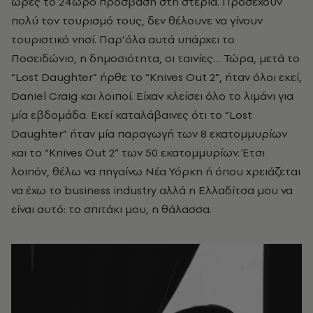
ώρες το 24ωρο πρόσβαση στη στεριά. Προσέχουν
πολύ τον τουρισμό τους, δεν θέλουνε να γίνουν
τουριστικό νησί. Παρ’όλα αυτά υπάρχει το
Ποσειδώνιο, η δημοσιότητα, οι ταινίες… Τώρα, μετά το
“Lost Daughter” ήρθε το “Knives Out 2”, ήταν όλοι εκεί,
Daniel Craig και λοιποί. Είχαν κλείσει όλο το λιμάνι για
μία εβδομάδα. Εκεί καταλάβαινες ότι το “Lost
Daughter” ήταν μία παραγωγή των 8 εκατομμυρίων
και το “Knives Out 2” των 50 εκατομμυρίων. Έτσι
λοιπόν, θέλω να πηγαίνω Νέα Υόρκη ή όπου χρειάζεται
να έχω το business industry αλλά η Ελλαδίτσα μου να
είναι αυτό: το σπιτάκι μου, η θάλασσα.