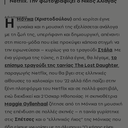
Netflix. Την φωτογραφίζει ο Νίκος Αλιάγας
H
Μόνικα
(Χριστοδούλου)
από κορίτσι έγινε
γυναίκα και η μουσική της εξελίσσεται ανάλογα
με τη ζωή της, υπερήφανη και δημιουργική, απέναντι
στη micro-μόδα που είχε προκύψει κάποια στιγμή: να
την ειρωνεύεσαι – κυρίως για το τραγούδι
Στάλα
. Με
ένα γύρισμα της τύχης, η Στάλα έγινε, θα λέγαμε,
το
επίσημο τραγούδι της ταινίας
The Lost Daughter
,
παραγωγής Netflix, που θα βγει στις ελληνικές
αίθουσες το καλοκαίρι του ‘22 αλλά ήδη παίζει στην
ξένη πλατφόρμα του Netflix και σε πολλά φεστιβάλ,
ενώ διεκδικεί και 2 Όσκαρ Ηθοποιίας. Η σκηνοθέτρια
Maggie Gyllenhaal
ζήτησε από τη Μόνικα τη μουσική
της επένδυση σε πολλές σκηνές – η ταινία γυρίστηκε
στις
Σπέτσες
και ο “ελληνικός ήχος” της Μόνικας που
ήδη είχαμε γνωρίσει με το άλμπουμ “Ο κήπος είναι