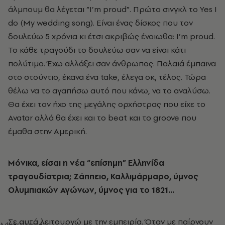
άλμπουμ θα λέγεται “I’m proud”. Πρώτο σινγκλ το Yes I
do (My wedding song). Είναι ένας δίσκος που τον
δουλεύω 5 χρόνια κι έτσι ακριβώς ένοιωθα: I’m proud.
Το κάθε τραγούδι το δουλεύω σαν να είναι κάτι
πολύτιμο. Έχω αλλάξει σαν άνθρωπος. Παλαιά έμπαινα
στο στούντιο, έκανα ένα take, έλεγα οκ, τέλος. Τώρα
θέλω να το αγαπήσω αυτό που κάνω, να το αναλύσω.
Θα έχει τον ήχο της μεγάλης ορχήστρας που είχε το
Avatar αλλά θα έχει και το beat και το groove που
έμαθα στην Αμερική.
Μόνικα, είσαι η νέα “επίσημη” Ελληνίδα
τραγουδίστρια; Ζάππειο, Καλλιμάρμαρο, ύμνος
Ολυμπιακών Αγώνων, ύμνος για το 1821...
Σε αυτά λειτουργώ με την εμπειρία. Όταν με παίρνουν