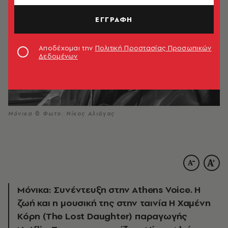
ΕΓΓΡΑΦΗ
Αποδέχομαι την
Πολιτική Προστασίας Προσωπικών
Δεδομένων
Μόνικα © Φωτο: Νίκος Αλιάγας
Μόνικα: Συνέντευξη στην Athens Voice. Η
ζωή και η μουσική της στην ταινία Η Χαμένη
Κόρη (The Lost Daughter) παραγωγής