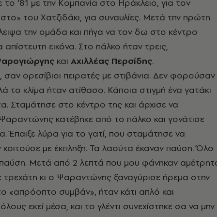
 το ‘81 με την Κομπανία στο Ηράκλειο, για τον
το» του Χατζιδάκι, για συναυλίες. Μετά την πρώτη
λειψα την ομάδα και πήγα να τον δω στο κέντρο
 απίστευτη εικόνα. Στο πάλκο ήταν τρεις,
αρογιώργης
και
Αχιλλέας Περσίδης
.
σαν ορεσίβιοι πειρατές με στιβάνια. Δεν φορούσαν
λά το κλίμα ήταν ατίθασο. Κάποια στιγμή ένα γατάκι
στα. Σταμάτησε στο κέντρο της και άρχισε να
 Ψαραντώνης κατέβηκε από το πάλκο και γονάτισε
α. Έπαιξε λύρα για το γατί, που σταμάτησε να
ον κοιτούσε με έκπληξη. Τα λαούτα έκαναν παύση. Όλο
 παύση. Μετά από 2 λεπτά που μου φάνηκαν αμέτρητ
ε τρεχάτη κι ο Ψαραντώνης ξαναγύρισε ήρεμα στην
το «απρόοπτο συμβάν», ήταν κάτι απλό και
όλους εκεί μέσα, και το γλέντι συνεχίστηκε σα να μην