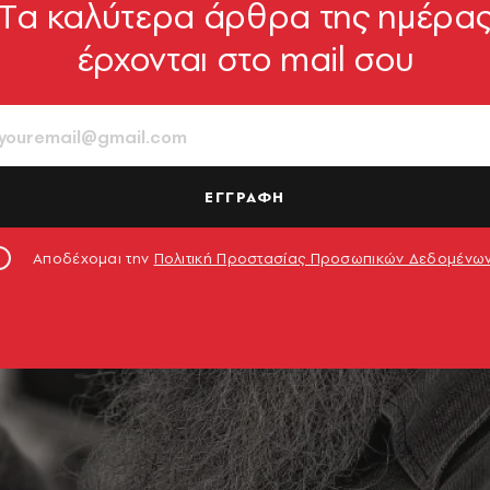
Tα καλύτερα άρθρα της ημέρα
έρχονται στο mail σου
ΕΓΓΡΑΦΗ
Αποδέχομαι την
Πολιτική Προστασίας Προσωπικών Δεδομένω