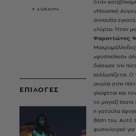
όταν κατεβήκαμε
4’ ΔΙΑΒΑΣΜΑ
«Μουσικό Αύγουσ
συναυλία εγκατέ
«Λύρα». Ήταν μια
Ψαραντώνης
,
Ψ
Μακρυμάλληδες, 
«φυσεκλίκια» αλ
διέσχισε την πί
καλλωπίζεται. Ο
απαλά στην πίστ
EΠΙΛΟΓΈΣ
γλείφεται και τ
το μαγαζί έκανε
η γατούλα έφυγ
θέση του. Αυτό 
φυσιολογικό για 