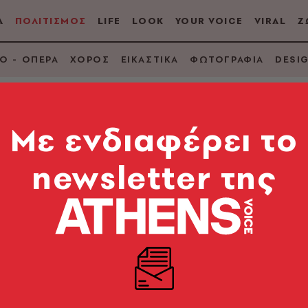
Α
ΠΟΛΙΤΙΣΜΟΣ
LIFE
LOOK
YOUR VOICE
VIRAL
Ζ
Ο - ΟΠΕΡΑ
ΧΟΡΟΣ
ΕΙΚΑΣΤΙΚΑ
ΦΩΤΟΓΡΑΦΙΑ
DESI
Mε ενδιαφέρει το
newsletter της
υναυλία και ο δίσκο
ικής που του δίνει το λάλον ύδωρ.