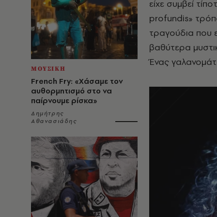
είχε συμβεί τίπ
profundis» τρόπ
τραγούδια που ε
βαθύτερα μυστι
Ένας γαλανομάτ
ΜΟΥΣΙΚΗ
French Fry: «Χάσαμε τον
αυθορμητισμό στο να
παίρνουμε ρίσκα»
Δημήτρης
Αθανασιάδης