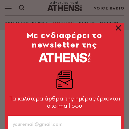
VOICE RADIO
ΚΙΝΗΜΑΤΟΓΡΑΦΟΣ
ΜΟΥΣΙΚΗ
ΒΙΒΛΙΟ
ΘΕΑΤΡΟ - Ο
Mε ενδιαφέρει το
newsletter της
ΜΟΥΣΙΚΗ
Η Carla Bruni μιλάει αποκλειστικά
στην ATHENS VOICE
«Πρώτη φορά είχα έρθει στην Αθήνα μαζί με τη
Νaomi Campbell και την Christy Turlington, να
κάνουμε ένα σόου για τον Βασίλειο Κωστέτσο»
Tα καλύτερα άρθρα της ημέρας έρχονται
στο mail σου
Δημήτρης Αθανασιάδης
758
ΤΕΥΧΟΣ
21.10.2020, 16:16
4’ ΔΙΑΒΑΣΜΑ