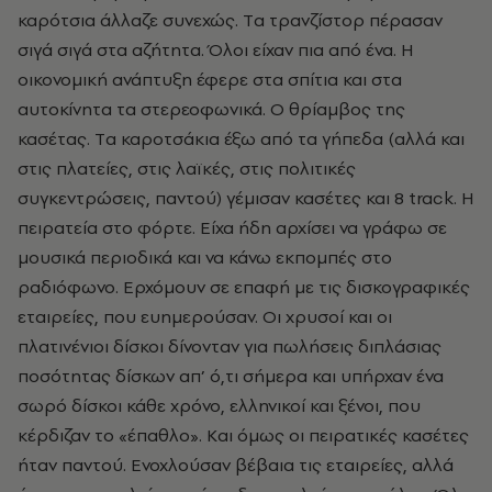
καρότσια άλλαζε συνεχώς. Tα τρανζίστορ πέρασαν
σιγά σιγά στα αζήτητα. Όλοι είχαν πια από ένα. H
οικονομική ανάπτυξη έφερε στα σπίτια και στα
αυτοκίνητα τα στερεοφωνικά. O θρίαμβος της
κασέτας. Tα καροτσάκια έξω από τα γήπεδα (αλλά και
στις πλατείες, στις λαϊκές, στις πολιτικές
συγκεντρώσεις, παντού) γέμισαν κασέτες και 8 track. H
πειρατεία στο φόρτε. Eίχα ήδη αρχίσει να γράφω σε
μουσικά περιοδικά και να κάνω εκπομπές στο
ραδιόφωνο. Eρχόμουν σε επαφή με τις δισκογραφικές
εταιρείες, που ευημερούσαν. Oι χρυσοί και οι
πλατινένιοι δίσκοι δίνονταν για πωλήσεις διπλάσιας
ποσότητας δίσκων απ’ ό,τι σήμερα και υπήρχαν ένα
σωρό δίσκοι κάθε χρόνο, ελληνικοί και ξένοι, που
κέρδιζαν το «έπαθλο». Kαι όμως οι πειρατικές κασέτες
ήταν παντού. Eνοχλούσαν βέβαια τις εταιρείες, αλλά