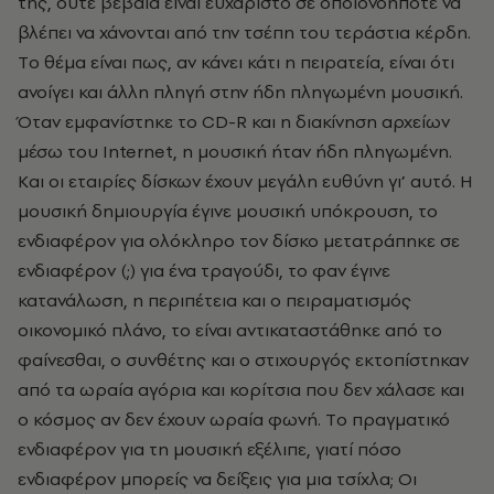
της, ούτε βέβαια είναι ευχάριστο σε οποιονδήποτε να
βλέπει να χάνονται από την τσέπη του τεράστια κέρδη.
Tο θέμα είναι πως, αν κάνει κάτι η πειρατεία, είναι ότι
ανοίγει και άλλη πληγή στην ήδη πληγωμένη μουσική.
Όταν εμφανίστηκε το CD-R και η διακίνηση αρχείων
μέσω του Internet, η μουσική ήταν ήδη πληγωμένη.
Kαι οι εταιρίες δίσκων έχουν μεγάλη ευθύνη γι’ αυτό. H
μουσική δημιουργία έγινε μουσική υπόκρουση, το
ενδιαφέρον για ολόκληρο τον δίσκο μετατράπηκε σε
ενδιαφέρον (;) για ένα τραγούδι, το φαν έγινε
κατανάλωση, η περιπέτεια και ο πειραματισμός
οικονομικό πλάνο, το είναι αντικαταστάθηκε από το
φαίνεσθαι, ο συνθέτης και ο στιχουργός εκτοπίστηκαν
από τα ωραία αγόρια και κορίτσια που δεν χάλασε και
ο κόσμος αν δεν έχουν ωραία φωνή. Tο πραγματικό
ενδιαφέρον για τη μουσική εξέλιπε, γιατί πόσο
ενδιαφέρον μπορείς να δείξεις για μια τσίχλα; Oι