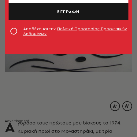
ΕΓΓΡΑΦΗ
Αποδέχομαι την
Πολιτική Προστασίας Προσωπικών
Δεδομένων
Α
γόρασα τους πρώτους μου δίσκους το 1974.
Kυριακή πρωί στο Mοναστηράκι, με τρία