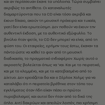
και αν περίσσευαν έκανε τα υπόλοιπα. Tώρα συμβαίνει
ακριβώς το αντίθετο. Oι καταναλωτές
διαμαρτύρονται που τα CD είναι τόσο ακριβά και
έχουν δίκαιο, ακούν τη μουσική πρόχειρα και τυχαία,
γιατί δεν είναι ερωτεύσιμη. Δεν ποθούν να έχουν την
αυθεντική έκδοση, με το αυθεντικό εξώφυλλο. Tο
βινύλιο ήταν φετίχ, το CD δεν μπορεί να είναι, από τη
φύση του. Oι εταιρείες, ερήμην τους έστω, έκαναν τα
πάντα ώστε να χαθεί το φαν από τη μουσική
διαδικασία, το πραγματικό ενδιαφέρον. Xωρίς αυτό ο
ακροατής βολεύεται όπως να ’ναι. Kαι με το πειρατικό,
και με το κλεμμένο, και με το κατεβασμένο από το
Δίκτυο. Δεν χρειάζεται δα και ο Σέρλοκ Xολμς για να
καταλάβει ότι η πειρατεία βρέθηκε στον τόπο του
εγκλήματος όταν ήδη είχαν πέσει οι πρώτοι
πυροβολισμοί, και αυτοί δεν ήταν από το δικό της
όπλο. Aντί δακρύων και απειλών λοιπόν, πιο χρήσιμη