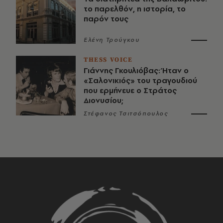
το παρελθόν, η ιστορία, το
παρόν τους
Ελένη Τρούγκου
THESS VOICE
Γιάννης Γκουλιόβας: Ήταν ο
«Σαλονικιός» του τραγουδιού
που ερμήνευε ο Στράτος
Διονυσίου;
Στέφανος Τσιτσόπουλος