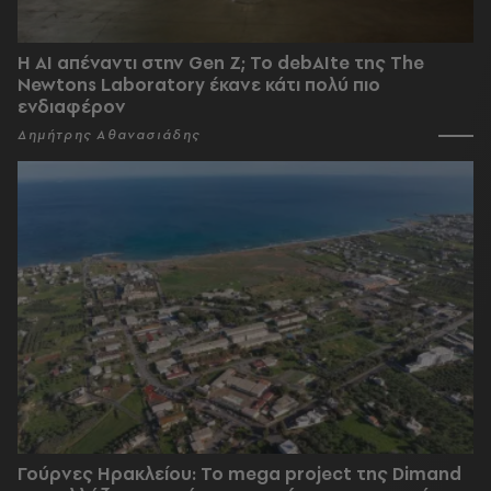
Η AI απέναντι στην Gen Z; Το debAIte της The
Newtons Laboratory έκανε κάτι πολύ πιο
ενδιαφέρον
Δημήτρης Αθανασιάδης
Γούρνες Ηρακλείου: To mega project της Dimand