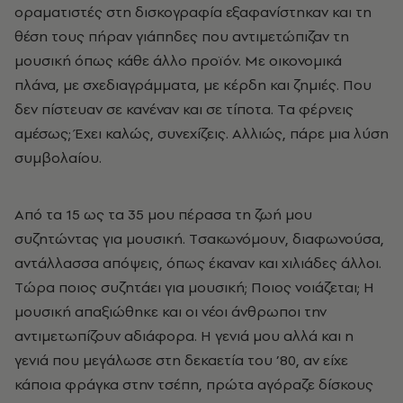
οραματιστές στη δισκογραφία εξαφανίστηκαν και τη
θέση τους πήραν γιάπηδες που αντιμετώπιζαν τη
μουσική όπως κάθε άλλο προϊόν. Mε οικονομικά
πλάνα, με σχεδιαγράμματα, με κέρδη και ζημιές. Που
δεν πίστευαν σε κανέναν και σε τίποτα. Tα φέρνεις
αμέσως; Έχει καλώς, συνεχίζεις. Aλλιώς, πάρε μια λύση
συμβολαίου.
Aπό τα 15 ως τα 35 μου πέρασα τη ζωή μου
συζητώντας για μουσική. Tσακωνόμουν, διαφωνούσα,
αντάλλασσα απόψεις, όπως έκαναν και χιλιάδες άλλοι.
Tώρα ποιος συζητάει για μουσική; Ποιος νoιάζεται; H
μουσική απαξιώθηκε και οι νέοι άνθρωποι την
αντιμετωπίζουν αδιάφορα. H γενιά μου αλλά και η
γενιά που μεγάλωσε στη δεκαετία του ’80, αν είχε
κάποια φράγκα στην τσέπη, πρώτα αγόραζε δίσκους