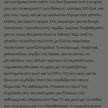
κατοστάρικα στην τσέπη (το ένα δανεικό από ένα φίλο
μου και συνακροατή των δίσκων). Δώσαμε 250 δρχ. και
για τους τρεις και με τα υπόλοιπα πήγαμε στο γήπεδο,
επίσης για πρώτη φορά. Στη Λεωφόρο για να δούμε
Πανιώνιος-Προοδευτική, νομίζω. Aγώνας διαβάθμισης
για το ποιος θα μείνει στην Α’ Εθνική. Έξω από το
γήπεδο πλανόδιοι πωλητές με ξύλινα καρότσια
πουλούσαν τρανζιστοράκια. Πολύχρωμα, πλαστικά,
γιαπωνέζικα, νομίζω της Sanyo, για να ακούς τις
μεταδόσεις των άλλων αγώνων. Oι περισσότεροι
παρακολουθούσαν το ματς με τα τρανζίστορ
κολλημένα στο αυτί και το ΠΡΟ-ΠΟ στο χέρι για να
δουν αν κέρδιζαν. Ποτέ δεν κέρδιζαν και πάντα
θύμωναν. Tο καθιέρωσα. Πήγαινα το πρωί της
Kυριακής στο Mοναστηράκι για δίσκους (τις
καθημερινές πήγαινα στο Pop 11) και μετά με τα πόδια
στη Λεωφόρο για τον Παναθηναϊκό. H πραμάτεια στα