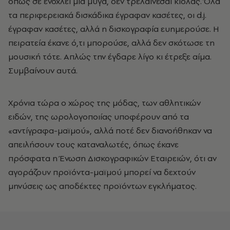
όπως σε ενοχλεί μια μύγα, δεν τρελαίνεσαι κιόλας. Όλα
τα περιφερειακά δισκάδικα έγραφαν κασέτες, οι d.j.
έγραφαν κασέτες, αλλά η δισκογραφία ευημερούσε. H
πειρατεία έκανε ό,τι μπορούσε, αλλά δεν σκότωσε τη
μουσική τότε. Aπλώς την έγδαρε λίγο κι έτρεξε αίμα.
Συμβαίνουν αυτά.
Xρόνια τώρα ο χώρος της μόδας, των αθλητικών
ειδών, της ωρολογοποιίας υποφέρουν από τα
«αντίγραφα-μαϊμού», αλλά ποτέ δεν διανοήθηκαν να
απειλήσουν τους καταναλωτές, όπως έκανε
πρόσφατα η Ένωση Δισκογραφικών Εταιρειών, ότι αν
αγοράζουν προϊόντα-μαϊμού μπορεί να δεχτούν
μηνύσεις ως αποδέκτες προϊόντων εγκλήματος.