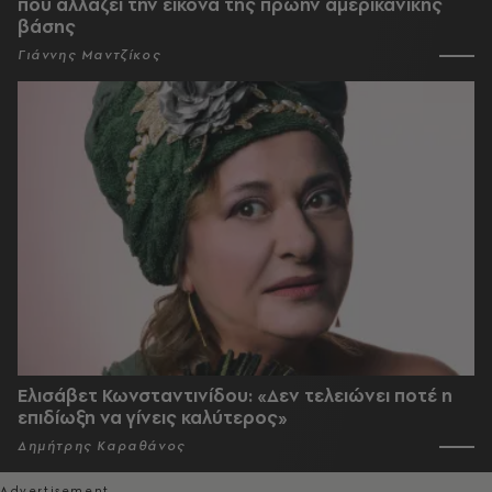
που αλλάζει την εικόνα της πρώην αμερικανικής
βάσης
Γιάννης Μαντζίκος
Ελισάβετ Κωνσταντινίδου: «Δεν τελειώνει ποτέ η
επιδίωξη να γίνεις καλύτερος»
Δημήτρης Καραθάνος