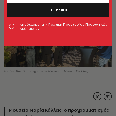
ΕΓΓΡΑΦΗ
Αποδέχομαι την
Πολιτική Προστασίας Προσωπικών
Δεδομένων
Under the Moonlight στο Μουσείο Μαρία Κάλλας
Μουσείο Μαρία Κάλλας: ο προγραμματισμός