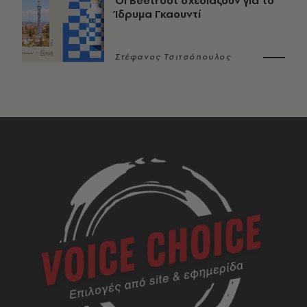
Οι Beetroot σχεδιάζουν για το
Ίδρυμα Γκαουντί
Στέφανος Τσιτσόπουλος