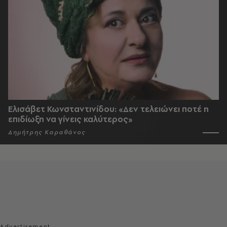
Ελισάβετ Κωνσταντινίδου: «Δεν τελειώνει ποτέ η
επιδίωξη να γίνεις καλύτερος»
Δημήτρης Καραθάνος