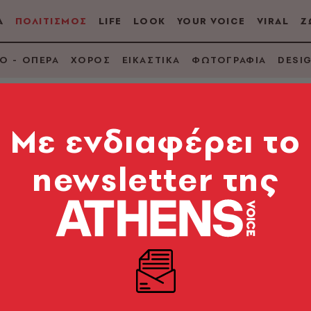
Α
ΠΟΛΙΤΙΣΜΟΣ
LIFE
LOOK
YOUR VOICE
VIRAL
Ζ
Ο - ΟΠΕΡΑ
ΧΟΡΟΣ
ΕΙΚΑΣΤΙΚΑ
ΦΩΤΟΓΡΑΦΙΑ
DESI
Mε ενδιαφέρει το
newsletter της
ο πωλήθηκε για 85,8
πρασία του Sotheby'
έργο του που έχει πωληθεί ποτέ δημόσια