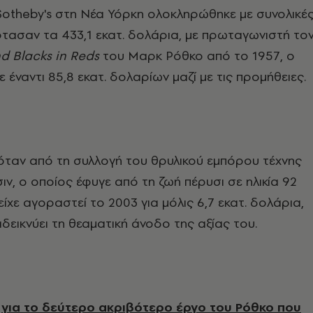
otheby's στη Νέα Υόρκη ολοκληρώθηκε με συνολικέ
τασαν τα 433,1 εκατ. δολάρια, με πρωταγωνιστή το
d Blacks in Reds
του Μαρκ Ρόθκο από το 1957, ο
 έναντι 85,8 εκατ. δολαρίων μαζί με τις προμήθειες.
όταν από τη συλλογή του θρυλικού εμπόρου τέχνης
ν, ο οποίος έφυγε από τη ζωή πέρυσι σε ηλικία 92
είχε αγοραστεί το 2003 για μόλις 6,7 εκατ. δολάρια,
δεικνύει τη θεαματική άνοδο της αξίας του.
ν
για το δεύτερο ακριβότερο έργο του Ρόθκο που