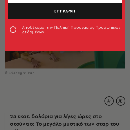
ΕΓΓΡΑΦΗ
Αποδέχομαι την
Πολιτική Προστασίας Προσωπικών
Δεδομένων
© Disney/Pixar
25 εκατ. δολάρια για λίγες ώρες στο
στούντιο: Το μεγάλο μυστικό των σταρ του