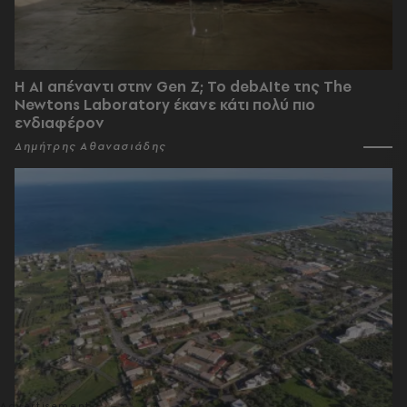
Η AI απέναντι στην Gen Z; Το debAIte της The
Newtons Laboratory έκανε κάτι πολύ πιο
ενδιαφέρον
Δημήτρης Αθανασιάδης