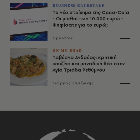
BUSINESS BACKSTAGE
Το νέο στοίχημα της Coca-Cola
- Οι μισθοί των 10.000 ευρώ -
Ψηφίσατε για το ευρώ;
Operator
ON MY ROAD
Ταβέρνα Ανδρέας: κρητική
κουζίνα και μοναδική θέα στην
Αγία Τριάδα Ρεθύμνου
Γιώργος Ζαρζώνης