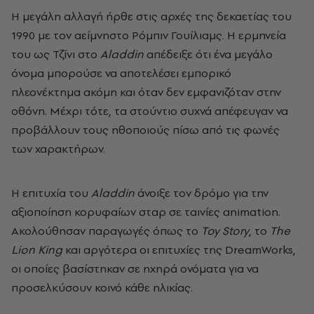
Η μεγάλη αλλαγή ήρθε στις αρχές της δεκαετίας του
1990 με τον αείμνηστο Ρόμπιν Γουίλιαμς. Η ερμηνεία
του ως Τζίνι στο
Aladdin
απέδειξε ότι ένα μεγάλο
όνομα μπορούσε να αποτελέσει εμπορικό
πλεονέκτημα ακόμη και όταν δεν εμφανιζόταν στην
οθόνη. Μέχρι τότε, τα στούντιο συχνά απέφευγαν να
προβάλλουν τους ηθοποιούς πίσω από τις φωνές
των χαρακτήρων.
Η επιτυχία του
Aladdin
άνοιξε τον δρόμο για την
αξιοποίηση κορυφαίων σταρ σε ταινίες animation.
Ακολούθησαν παραγωγές όπως το
Toy Story
, το
The
Lion King
και αργότερα οι επιτυχίες της DreamWorks,
οι οποίες βασίστηκαν σε ηχηρά ονόματα για να
προσελκύσουν κοινό κάθε ηλικίας.