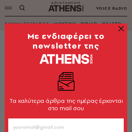
VOICE RADIO
ΚΙΝΗΜΑΤΟΓΡΑΦΟΣ
ΜΟΥΣΙΚΗ
ΒΙΒΛΙΟ
ΘΕΑΤΡΟ - Ο
Mε ενδιαφέρει το
newsletter της
ΚΙΝΗΜΑΤΟΓΡΑΦΟΣ
Πώς οι φωνές κινουμένων
σχεδίων έγιναν το πιο χρυσοφόρο
επάγγελμα στο Χόλιγουντ
Χαρακτηριστικό παράδειγμα αποτελούν οι Τομ Χανκς
και Τιμ Άλεν στο «Toy Story 5»
Tα καλύτερα άρθρα της ημέρας έρχονται
στο mail σου
Newsroom
12.06.2026, 19:19
1’ ΔΙΑΒΑΣΜΑ