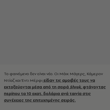
Το φαινόμενο δεν είναι νέο. Οι Μάικ Μάγερς, Κάμερον
Ντίαζ και Έντι Μέρφι
είδαν τις αμοιβές τους να
εκτοξεύονται μέσα από τη σειρά
Shrek
, φτάνοντας
περίπου τα 10 εκατ. δολάρια ανά ταινία στις
συνέχειες της επιτυχημένης σειράς.