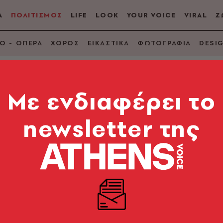
Α
ΠΟΛΙΤΙΣΜΟΣ
LIFE
LOOK
YOUR VOICE
VIRAL
Ζ
Ο - ΟΠΕΡΑ
ΧΟΡΟΣ
ΕΙΚΑΣΤΙΚΑ
ΦΩΤΟΓΡΑΦΙΑ
DESI
Mε ενδιαφέρει το
newsletter της
r the Stars: 13 ρομα
Paris
 την καλοκαιρινή σεζόν με ένα ρομαντικό αφιέρωμα