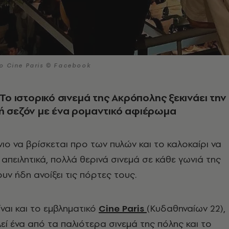
στο Cine Paris © Facebook
 Το ιστορικό σινεμά της Ακρόπολης ξεκινάει την
ή σεζόν με ένα ρομαντικό αφιέρωμα
νιο να βρίσκεται προ των πυλών και το καλοκαίρι να
 απειλητικά, πολλά θερινά σινεμά σε κάθε γωνιά της
υν ήδη ανοίξει τις πόρτες τους.
ναι και το εμβληματικό
Cine
Paris
(Κυδαθηναίων 22),
εί ένα από τα παλιότερα σινεμά της πόλης και το