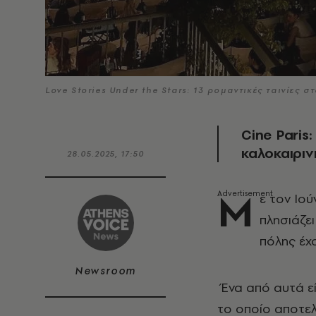
Love Stories Under the Stars: 13 ρομαντικές ταινίες 
Cine Paris:
καλοκαιριν
28.05.2025, 17:50
Μ
ε τον Ιού
πλησιάζει
πόλης έχο
Newsroom
Ένα από αυτά εί
το οποίο αποτελ