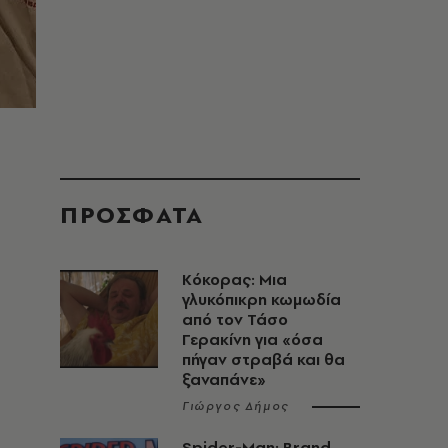
ΠΡΟΣΦΑΤΑ
Κόκορας: Μια
γλυκόπικρη κωμωδία
από τον Τάσο
Γερακίνη για «όσα
πήγαν στραβά και θα
ξαναπάνε»
Γιώργος Δήμος
Spider-Man: Brand