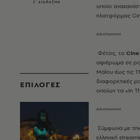
2’ ΔΙΑΒΑΣΜΑ
οποίο ανακαινίσ
πλατφόρμας
Ci
Φέτος, το
Cine 
αφιέρωμα σε ρομ
Μαΐου έως τις 11
διαφορετικές ρο
EΠΙΛΟΓΈΣ
οποίων τα «
In
T
Σύμφωνα με την
ελληνική
streami