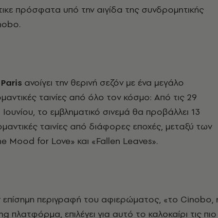
τικε πρόσφατα υπό την αιγίδα της συνδρομητικής
nobo
.
Paris
ανοίγει την θερινή σεζόν με ένα μεγάλο
αντικές ταινίες από όλο τον κόσμο: Από τις 29
 Ιουνίου, το εμβληματικό σινεμά θα προβάλλει 13
μαντικές ταινίες από διάφορες εποχές, μεταξύ των
he
Mood
for
Love
» και «
Fallen
Leaves
».
 επίσημη περιγραφή του αφιερώματος, «το
Cinobo
, 
ng
πλατφόρμα, επιλέγει για αυτό το καλοκαίρι τις πιο