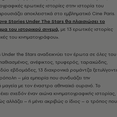
ογραφικές ερωτικές ιστορίες στην ιστορία του
 παρουσιάζει αποκλειστικά στο εμβληματικό
Cine
Paris
.
ove
Stories
Under
The
Stars
θα πλαισιώσει το
μα του ιστορικού σινεμά,
με 13 ερωτικές ιστορίες
οχές του κινηματογράφου».
s
Under
the
Stars
αναδεικνύει τον έρωτα σε όλες του
 παθιασμένος, ανέφικτος, τρυφερός, ταραχώδης,
α δύο εβδομάδες, 13 διαχρονικά ρομάντζα ξετυλίγοντ
ρόπολη – μία εμπειρία που συνδυάζει την
 μαγεία με τον έναστρο αθηναϊκό ουρανό. Το
χει σχεδόν έναν αιώνα κινηματογραφικής ιστορίας,
ς αλλάζει – ή μένει ακριβώς ο ίδιος – ο τρόπος που