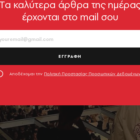
Tα καλύτερα άρθρα της ημέρα
έρχονται στο mail σου
ΕΓΓΡΑΦΗ
Αποδέχομαι την
Πολιτική Προστασίας Προσωπικών Δεδομένω