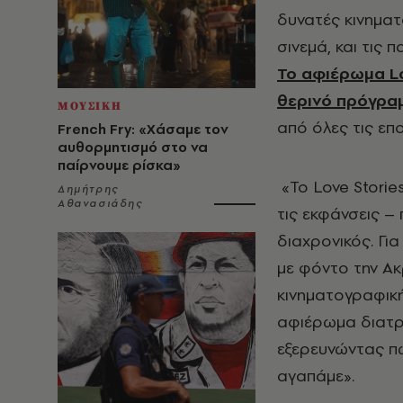
δυνατές κινηματ
σινεμά, και τις
Το αφιέρωμα
L
θερινό πρόγραμ
ΜΟΥΣΙΚΗ
από όλες τις επ
French Fry: «Χάσαμε τον
αυθορμητισμό στο να
παίρνουμε ρίσκα»
«Το
Love
Storie
Δημήτρης
Αθανασιάδης
τις εκφάνσεις –
διαχρονικός. Γι
με φόντο την Ακ
κινηματογραφική
αφιέρωμα διατρέ
εξερευνώντας πώ
αγαπάμε».