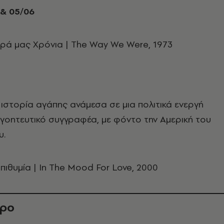
& 05/06
ερά μας Χρόνια |
The
Way
We
Were
, 1973
 ιστορία αγάπης ανάμεσα σε μια πολιτικά ενεργή
ν γοητευτικό συγγραφέα, με φόντο την Αμερική του
ύ Πολέμου.
πιθυμία | In The Mood For Love, 2000
θρο