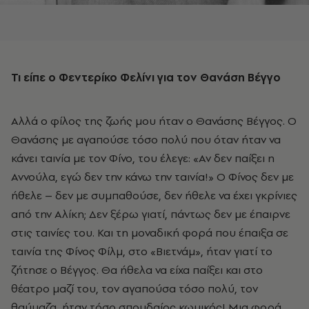
Τι είπε ο Φεντερίκο Φελίνι για τον Θανάση Βέγγο
Αλλά ο φίλος της ζωής μου ήταν ο Θανάσης Βέγγος. Ο
Θανάσης με αγαπούσε τόσο πολύ που όταν ήταν να
κάνει ταινία με τον Φίνο, του έλεγε: «Αν δεν παίξει η
Αννούλα, εγώ δεν την κάνω την ταινία!» Ο Φίνος δεν με
ήθελε – δεν με συμπαθούσε, δεν ήθελε να έχει γκρίνιες
από την Αλίκη; Δεν ξέρω γιατί, πάντως δεν με έπαιρνε
στις ταινίες του. Και τη μοναδική φορά που έπαιξα σε
ταινία της Φίνος Φίλμ, στο «Βιετνάμ», ήταν γιατί το
ζήτησε ο Βέγγος. Θα ήθελα να είχα παίξει και στο
θέατρο μαζί του, τον αγαπούσα τόσο πολύ, τον
θαύμαζα, ήταν τόσο σπουδαίος κωμικός! Μια φορά