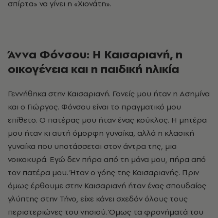
σπίρτα» να γίνει η «Χιονάτη».
Άννα Φόνσου: Η Καισαριανή, η
οικογένεια και η παιδική ηλικία
Γεννήθηκα στην Καισαριανή. Γονείς μου ήταν η Ασημίνα
και ο Γιώργος. Φόνσου είναι το πραγματικό μου
επίθετο. Ο πατέρας μου ήταν ένας κούκλος. Η μητέρα
μου ήταν κι αυτή όμορφη γυναίκα, αλλά η κλασική
γυναίκα που υποτάσσεται στον άντρα της, μια
νοικοκυρά. Εγώ δεν πήρα από τη μάνα μου, πήρα από
τον πατέρα μου. Ήταν ο γόης της Καισαριανής. Πριν
όμως έρθουμε στην Καισαριανή ήταν ένας σπουδαίος
γλύπτης στην Τήνο, είχε κάνει σχεδόν όλους τους
περιστεριώνες του νησιού. Όμως τα φρονήματά του