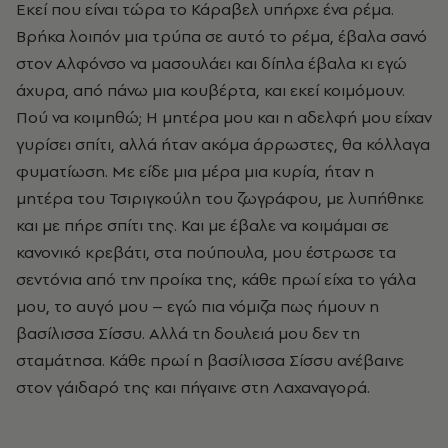
Εκεί που είναι τώρα το Κάραβελ υπήρχε ένα ρέμα.
Βρήκα λοιπόν μια τρύπα σε αυτό το ρέμα, έβαλα σανό
στον Αλφόνσο να μασουλάει και δίπλα έβαλα κι εγώ
άχυρα, από πάνω μια κουβέρτα, και εκεί κοιμόμουν.
Πού να κοιμηθώ; Η μητέρα μου και η αδελφή μου είχαν
γυρίσει σπίτι, αλλά ήταν ακόμα άρρωστες, θα κόλλαγα
φυματίωση. Με είδε μια μέρα μια κυρία, ήταν η
μητέρα του Τσιριγκούλη του ζωγράφου, με λυπήθηκε
και με πήρε σπίτι της. Και με έβαλε να κοιμάμαι σε
κανονικό κρεβάτι, στα πούπουλα, μου έστρωσε τα
σεντόνια από την προίκα της, κάθε πρωί είχα το γάλα
μου, το αυγό μου – εγώ πια νόμιζα πως ήμουν η
βασίλισσα Σίσσυ. Αλλά τη δουλειά μου δεν τη
σταμάτησα. Κάθε πρωί η βασίλισσα Σίσσυ ανέβαινε
στον γάιδαρό της και πήγαινε στη Λαχαναγορά.