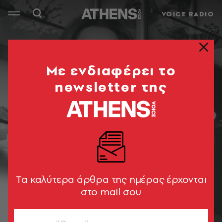
VOICE RADIO
Mε ενδιαφέρει το
newsletter της
Tα καλύτερα άρθρα της ημέρας έρχονται
στο mail σου