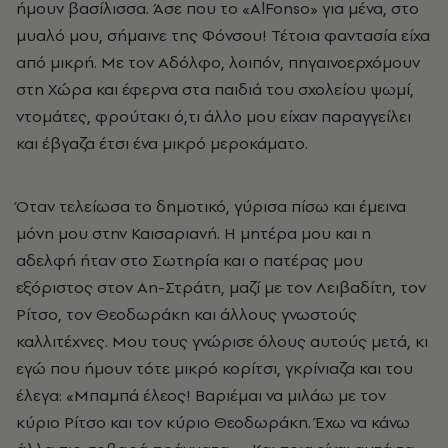
ήμουν βασίλισσα. Άσε που το «ΑlFonso» για μένα, στο
μυαλό μου, σήμαινε της Φόνσου! Τέτοια φαντασία είχα
από μικρή. Με τον Αδόλφο, λοιπόν, πηγαινοερχόμουν
στη Χώρα και έφερνα στα παιδιά του σχολείου ψωμί,
ντομάτες, φρούτακι ό,τι άλλο μου είχαν παραγγείλει
και έβγαζα έτσι ένα μικρό μεροκάματο.
Όταν τελείωσα το δημοτικό, γύρισα πίσω και έμεινα
μόνη μου στην Καισαριανή. Η μητέρα μου και η
αδελφή ήταν στο Σωτηρία και ο πατέρας μου
εξόριστος στον Αη-Στράτη, μαζί με τον Λειβαδίτη, τον
Ρίτσο, τον Θεοδωράκη και άλλους γνωστούς
καλλιτέχνες. Μου τους γνώρισε όλους αυτούς μετά, κι
εγώ που ήμουν τότε μικρό κορίτσι, γκρίνιαζα και του
έλεγα: «Μπαμπά έλεος! Βαριέμαι να μιλάω με τον
κύριο Ρίτσο και τον κύριο Θεοδωράκη. Έχω να κάνω