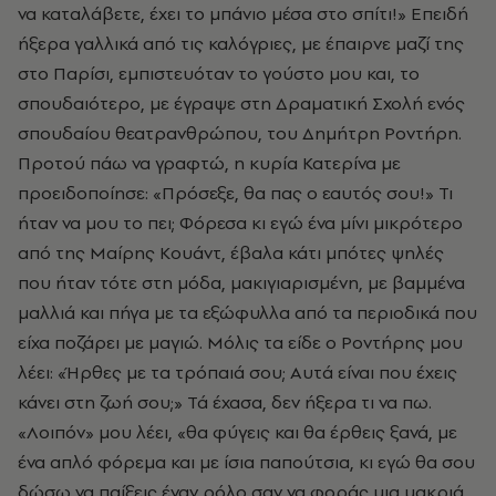
να καταλάβετε, έχει το μπάνιο μέσα στο σπίτι!» Επειδή
ήξερα γαλλικά από τις καλόγριες, με έπαιρνε μαζί της
στο Παρίσι, εμπιστευόταν το γούστο μου και, το
σπουδαιότερο, με έγραψε στη Δραματική Σχολή ενός
σπουδαίου θεατρανθρώπου, του Δημήτρη Ροντήρη.
Προτού πάω να γραφτώ, η κυρία Κατερίνα με
προειδοποίησε: «Πρόσεξε, θα πας ο εαυτός σου!» Τι
ήταν να μου το πει; Φόρεσα κι εγώ ένα μίνι μικρότερο
από της Μαίρης Κουάντ, έβαλα κάτι μπότες ψηλές
που ήταν τότε στη μόδα, μακιγιαρισμένη, με βαμμένα
μαλλιά και πήγα με τα εξώφυλλα από τα περιοδικά που
είχα ποζάρει με μαγιώ. Μόλις τα είδε ο Ροντήρης μου
λέει: «Ήρθες με τα τρόπαιά σου; Αυτά είναι που έχεις
κάνει στη ζωή σου;» Τά έχασα, δεν ήξερα τι να πω.
«Λοιπόν» μου λέει, «θα φύγεις και θα έρθεις ξανά, με
ένα απλό φόρεμα και με ίσια παπούτσια, κι εγώ θα σου
δώσω να παίξεις έναν ρόλο σαν να φοράς μια μακριά