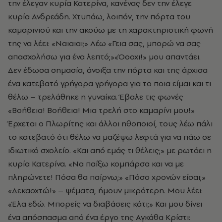
την έλεγαν κυρία Κατερίνα, κανένας δεν την έλεγε
κυρία Ανδρεάδη. Χτυπάω, λοιπόν, την πόρτα του
καμαρινιού και την ακούω με τη χαρακτηριστική φωνή
της να λέει: «Ναιαιαι;» Λέω «Γεια σας, μπορώ να σας
απασχολήσω για ένα λεπτό;»«Όοοχι!» μου απαντάει.
Δεν έδωσα σημασία, άνοιξα την πόρτα και της άρχισα
ένα κατεβατό γρήγορα γρήγορα για το ποια είμαι και τι
θέλω – τρελάθηκε η γυναίκα. Έβαλε τις φωνές
«Βοήθεια! Βοήθεια! Μια τρελή στο καμαρίνι μου!»
Έρχεται ο Πλωρίτης και άλλοι ηθοποιοί, τους λέω πάλι
το κατεβατό ότι θέλω να μαζέψω λεφτά για να πάω σε
ιδιωτικό σχολείο. «Και από εμάς τι θέλεις;» με ρωτάει η
κυρία Κατερίνα. «Να παίξω κομπάρσα και να με
πληρώνετε! Πόσα θα παίρνω;» «Πόσο χρονών είσαι;»
«Δεκαοχτώ!» – ψέματα, ήμουν μικρότερη. Μου λέει:
«Έλα εδώ. Μπορείς να διαβάσεις κάτι;» Και μου δίνει
ένα απόσπασμα από ένα έργο της Αγκάθα Κρίστι: