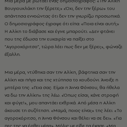
Μια μέρα με ρωτάει ένας δημοσιογράφος: «Την Αλίκη
Βουγιουκλάκη την ξέρετε;» «Όχι, δεν την ξέρω» του
απάντησα εννοώντας ότι δεν την γνωρίζω προσωπικά.
O δημοσιογράφος έγραψε ότι είπα: «Ποια είναι αυτή;»
Η Αλίκη το διάβασε και έγινε μπαρούτι. «Δεν φτάνει
που της έδωσα την ευκαιρία να παίξει στο
“Αγοροκόριτσο”, τώρα λέει πως δεν με ξέρει;», φώναζε
έξαλλη.
Μια μέρα, ντύθηκα σαν την Αλίκη, βάφτηκα σαν την
Αλίκη και πήγα και της χτύπησα το κουδούνι. Άνοιξε η
μητέρα της. «Γεια σας. Είμαι η Άννα Φόνσου, θα ήθελα
να δω την Αλίκη» της λέω. «Όπως είσαι, κάνε στροφή
και φύγε!», μου απαντάει εχθρικά. Από μέσα η Αλίκη
άκουσε τη συζήτηση. «Μαμά, ποιος είναι;» της λέει. «Το
αγοροκόριτσο, η Άννα Φόνσου και θέλει να σε δει». «Για
πες της να έρθει μέσα». Μόλις με είδε τα έχασε. «Μα