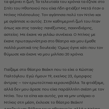
τα φέρνει η ζωή; Τα τελευταία του χρόνια τα έζησε στο
Σπίτι του Ηθοποιού που είχα ήδη φτιάξει! Μετά ήταν ο
Ντίνος Ηλιόπουλος. Τον αγάπησα πολύ τον Ντίνο και
με αγάπησε κι αυτός. Στην καθημερινή ζωή του ήταν
όπως και στις ταινίες: πανέξυπνος, παιχνιδιάρης,
αστείος. Με έκανε να γελάω συνέχεια. Ο Ντίνος με
έκανε πρωταγωνίστρια στο θέατρο και μου έμαθε
πολλά μυστικά της δουλειάς. Όμως έγινε κάτι που τον
θύμωσε και έκανε να μου μιλήσει 20 χρόνια.
Παίζαμε στο θέατρο Βεάκη που το είχε ο Κώστας
Παλτόγλου. Εγώ ήμουν 19, εκείνος 23, όμορφος
άντρας – τον ερωτεύτηκα κεραυνοβόλα. Τα φτιάξαμε,
αλλά δεν μου άρεσε που είχα παράλληλη σχέση με τον
Ντίνο. Του το είπα και αυτός, για να μην υπάρχει ο
Ντίνος στη μέση, έκλεισε το θέατρο Βεάκη!
Αποζημίωσε βέβαια τους ηθοποιούς, αλλά ο Ντίνος,