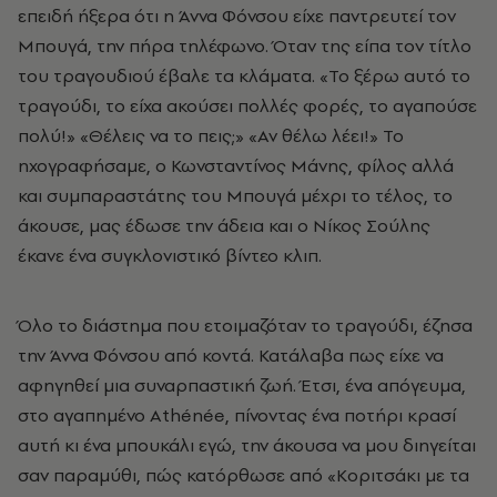
επειδή ήξερα ότι η Άννα Φόνσου είχε παντρευτεί τον
Μπουγά, την πήρα τηλέφωνο. Όταν της είπα τον τίτλο
του τραγουδιού έβαλε τα κλάματα. «Το ξέρω αυτό το
τραγούδι, το είχα ακούσει πολλές φορές, το αγαπούσε
πολύ!» «Θέλεις να το πεις;» «Αν θέλω λέει!» Το
ηχογραφήσαμε, ο Κωνσταντίνος Μάνης, φίλος αλλά
και συμπαραστάτης του Μπουγά μέχρι το τέλος, το
άκουσε, μας έδωσε την άδεια και ο Νίκος Σούλης
έκανε ένα συγκλονιστικό βίντεο κλιπ.
Όλο το διάστημα που ετοιμαζόταν το τραγούδι, έζησα
την Άννα Φόνσου από κοντά. Κατάλαβα πως είχε να
αφηγηθεί μια συναρπαστική ζωή. Έτσι, ένα απόγευμα,
στο αγαπημένο Αthénée, πίνοντας ένα ποτήρι κρασί
αυτή κι ένα μπουκάλι εγώ, την άκουσα να μου διηγείται
σαν παραμύθι, πώς κατόρθωσε από «Κοριτσάκι με τα