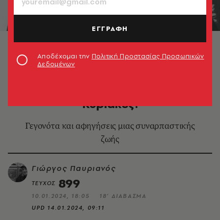
ΕΓΓΡΑΦΗ
Αποδέχομαι την
Πολιτική Προστασίας Προσωπικών
Δεδομένων
ΚΙΝΗΜΑΤΟΓΡΑΦΟΣ
Άννα Φόνσου: Βαριέμαι τις
Κυριακές!
Γεγονότα και αφηγήσεις μιας συναρπαστικής
ζωής
Γιώργος Παυριανός
899
ΤΕΥΧΟΣ
10.01.2024, 18:05
18’ ΔΙΑΒΑΣΜΑ
UPD
14.01.2024, 09:11