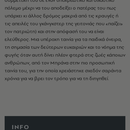
συμμετοχή του σε έναν υποχρεωτικό και διχαστικό
πόλεμο μέχρι να του αποδείξει ο πατέρας του πως
υπάρχει κι άλλος δρόμος μακριά από τις κραυγές ή
τις απειλές του γκάνγκστερ της γειτονιάς που «παίζει»
τον πατριώτη) και στην απόφασή του να είναι
ελεύθερος. Μια υπέροχη ταινία για τα παιδικά όνειρα,
τη σημασία των δεύτερων ευκαιριών και το νόημα της
φυγής όταν αυτή δίνει πλέον φτερά στις ζωές κάποιων
ανθρώπων, από τον Μπράνα στην πιο προσωπική
ταινία του, για την οποία χρειάστηκε σχεδόν σαράντα
χρόνια για να βρει τον τρόπο για να τη διηγηθεί.
INFO