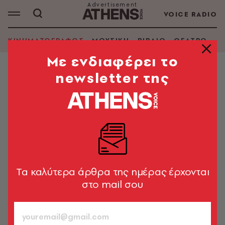
VOICE RADIO
ΚΙΝΗΜΑΤΟΓΡΑΦΟΣ
ΜΟΥΣΙΚΗ
ΒΙΒΛΙΟ
ΘΕΑΤΡΟ - Ο
Mε ενδιαφέρει το
newsletter της
ΚΙΝΗΜΑΤΟΓΡΑΦΟΣ
Κριτική ταινίας: Belfast
In the name of the father
2021 | Έγχρ. | Διάρκεια: 98'
Κωνσταντίνος Καϊμάκης
27.01.2022, 20:56
1’ ΔΙΑΒΑΣΜΑ
Tα καλύτερα άρθρα της ημέρας έρχονται
στο mail σου