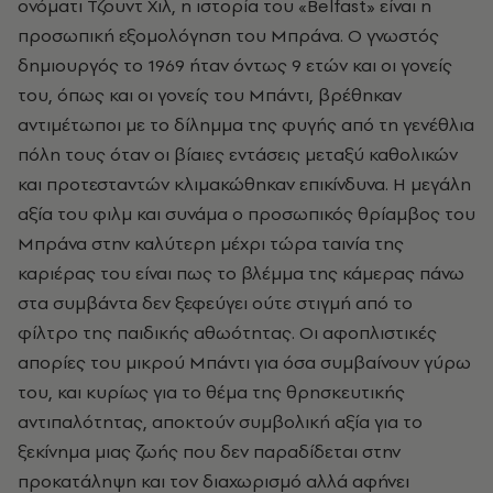
ονόματι Τζουντ Χιλ, η ιστορία του «Belfast» είναι η
προσωπική εξομολόγηση του Μπράνα. Ο γνωστός
δημιουργός το 1969 ήταν όντως 9 ετών και οι γονείς
του, όπως και οι γονείς του Μπάντι, βρέθηκαν
αντιμέτωποι με το δίλημμα της φυγής από τη γενέθλια
πόλη τους όταν οι βίαιες εντάσεις μεταξύ καθολικών
και προτεσταντών κλιμακώθηκαν επικίνδυνα. Η μεγάλη
αξία του φιλμ και συνάμα ο προσωπικός θρίαμβος του
Μπράνα στην καλύτερη μέχρι τώρα ταινία της
καριέρας του είναι πως το βλέμμα της κάμερας πάνω
στα συμβάντα δεν ξεφεύγει ούτε στιγμή από το
φίλτρο της παιδικής αθωότητας. Οι αφοπλιστικές
απορίες του μικρού Μπάντι για όσα συμβαίνουν γύρω
του, και κυρίως για το θέμα της θρησκευτικής
αντιπαλότητας, αποκτούν συμβολική αξία για το
ξεκίνημα μιας ζωής που δεν παραδίδεται στην
προκατάληψη και τον διαχωρισμό αλλά αφήνει