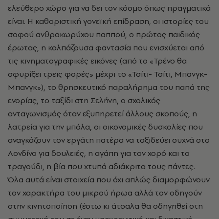
ελεύθερο χώρο για να δει τον κόσμο όπως πραγματικά
είναι. Η καθοριστική γονεϊκή επίδραση, οι ιστορίες του
σοφού ανθρακωρύχου παππού, ο πρώτος παιδικός
έρωτας, η καλπάζουσα φαντασία που ενισχύεται από
τις κινηματογραφικές εικόνες (από το «Τρένο θα
σφυρίξει τρεις φορές» μέχρι το «Τσίτι- Τσίτι, Μπανγκ-
Μπανγκ»), το θρησκευτικό παραλήρημα του παπά της
ενορίας, το ταξίδι στη Σελήνη, ο σχολικός
ανταγωνισμός όταν εξυπηρετεί άλλους σκοπούς, η
λατρεία για την μπάλα, οι οικονομικές δυσκολίες που
αναγκάζουν τον εργάτη πατέρα να ταξιδεύει συχνά στο
Λονδίνο για δουλειές, η αγάπη για τον χορό και το
τραγούδι, η βία που χτυπά αδιάκριτα τους πάντες.
Όλα αυτά είναι στοιχεία που όχι απλώς διαμορφώνουν
τον χαρακτήρα του μικρού ήρωα αλλά τον οδηγούν
στην κινητοποίηση (έστω κι άτσαλα θα οδηγηθεί στη