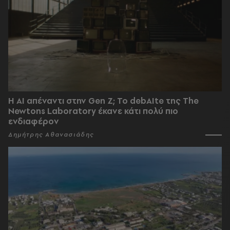
Η AI απέναντι στην Gen Z; Το debAIte της The
Newtons Laboratory έκανε κάτι πολύ πιο
ενδιαφέρον
Δημήτρης Αθανασιάδης