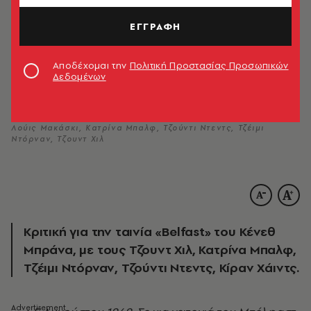
ΕΓΓΡΑΦΗ
Αποδέχομαι την
Πολιτική Προστασίας Προσωπικών
Δεδομένων
Λούις Μακάσκι, Κατρίνα Μπαλφ, Τζούντι Ντεντς, Τζέιμι
Ντόρναν, Τζουντ Χιλ
Κριτική για την ταινία «Belfast» του Κένεθ
Μπράνα, με τους Τζουντ Χιλ, Κατρίνα Μπαλφ,
Τζέιμι Ντόρναν, Τζούντι Ντεντς, Κίραν Χάιντς.