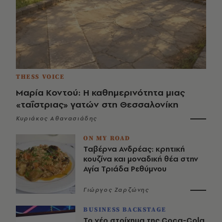
THESS VOICE
Μαρία Κοντού: Η καθημερινότητα μιας
«ταΐστριας» γατών στη Θεσσαλονίκη
Κυριάκος Αθανασιάδης
ON MY ROAD
Ταβέρνα Ανδρέας: κρητική
κουζίνα και μοναδική θέα στην
Αγία Τριάδα Ρεθύμνου
Γιώργος Ζαρζώνης
BUSINESS BACKSTAGE
Το νέο στοίχημα της Coca-Cola