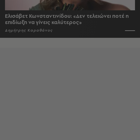
Ελισάβετ Κωνσταντινίδου: «Δεν τελειώνει ποτέ η
επιδίωξη να γίνεις καλύτερος»
Δημήτρης Καραθάνος