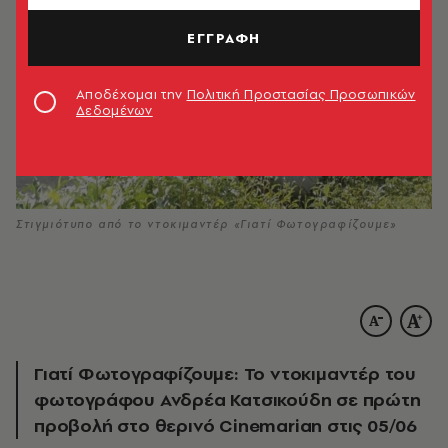
ΕΓΓΡΑΦΗ
Αποδέχομαι την
Πολιτική Προστασίας Προσωπικών
Δεδομένων
Στιγμιότυπο από το ντοκιμαντέρ «Γιατί Φωτογραφίζουμε»
Γιατί Φωτογραφίζουμε: Το ντοκιμαντέρ του
φωτογράφου Ανδρέα Κατσικούδη σε πρώτη
προβολή στο θερινό Cinemarian στις 05/06