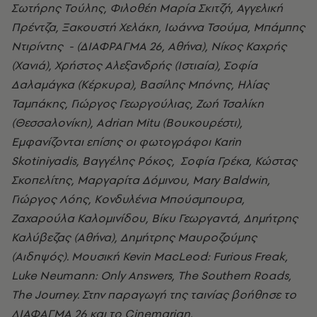
Σωτήρης Τούλης, Φιλοθέη Μαρία Σκιτζή, Αγγελική
Πρέντζα, Ξακουστή Χελάκη, Ιωάννα Τσούμα, Μπάμπης
Ντιρίντης - (ΔΙΑΦΡΑΓΜΑ 26, Αθήνα), Νίκος Καχρής
(Χανιά), Χρήστος Αλεξανδρής (Ιστιαία), Σοφία
Δαλαμάγκα (Κέρκυρα), Βασίλης Μπόνης, Ηλίας
Ταμπάκης, Γιώργος Γεωργούλιας, Ζωή Τσαλίκη
(Θεσσαλονίκη), Adrian Mitu (Βουκουρέστι),
Εμφανίζονται επίσης οι φωτογράφοι Karin
Skotiniyadis, Βαγγέλης Ρόκος, Σοφία Γρέκα, Κώστας
Σκοπελίτης, Μαργαρίτα Δόμινου, Mary Baldwin,
Γιώργος Λόης, Κονδυλένια Μπούσμπουρα,
Ζαχαρούλα Καλομινίδου, Βίκυ Γεωργαντά, Δημήτρης
Καλύβεζας (Αθήνα), Δημήτρης Μαυροζούμης
(Αιδηψός). Μουσική
Kevin MacLeod: Furious Freak,
Luke Neumann: Only Answers, The Southern Roads,
The Journey.
Στην παραγωγή της ταινίας βοήθησε το
ΔΙΑΦΑΓΜΑ 26 και το
Cinemarian
.