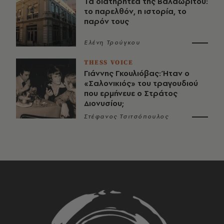
Τα διατηρητέα της Βαλαωρίτου:
το παρελθόν, η ιστορία, το
παρόν τους
Ελένη Τρούγκου
THESS VOICE
Γιάννης Γκουλιόβας: Ήταν ο
«Σαλονικιός» του τραγουδιού
που ερμήνευε ο Στράτος
Διονυσίου;
Στέφανος Τσιτσόπουλος