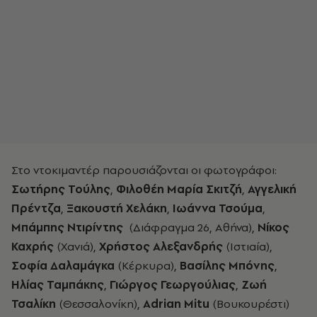
Στο ντοκιμαντέρ παρουσιάζονται οι φωτογράφοι:
Σωτήρης Τούλης
,
Φιλοθέη Μαρία Σκιτζή
,
Αγγελική
Πρέντζα
,
Ξακουστή Χελάκη
,
Ιωάννα Τσούμα
,
Μπάμπης Ντιρίντης
(Διάφραγμα 26, Αθήνα),
Νίκος
Καχρής
(Χανιά),
Χρήστος Αλεξανδρής
(Ιστιαία),
Σοφία Δαλαμάγκα
(Κέρκυρα),
Βασίλης Μπόνης
,
Ηλίας Ταμπάκης
,
Γιώργος Γεωργούλιας
,
Ζωή
Τσαλίκη
(Θεσσαλονίκη),
Adrian Mitu
(Βουκουρέστι)