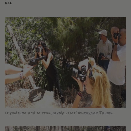
κ.α.
Στιγμιότυπο από το ντοκιμαντέρ «Γιατί Φωτογραφίζουμε»