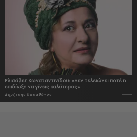
Ελισάβετ Κωνσταντινίδου: «Δεν τελειώνει ποτέ η
επιδίωξη να γίνεις καλύτερος»
Δημήτρης Καραθάνος