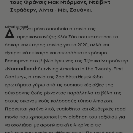
τους Φράνσις Μακ Ντόρμαντ, Ντέιβιντ
Στράδερν, Λίντα - Μέι, Σουάνκι.
Δ
εν είναι μόνο σπουδαία η ταινία της
αμερικανοκινέζας Κλόι Ζάο που κατέκτησε το
όσκαρ καλύτερης ταινίας για το 2020, αλλά και
εξαιρετικά επίκαιρη και οπωσδήποτε χρήσιμη.
Βασισμένη στο βιβλίο έρευνας της Τζέσικα Μπρούντερ
«
Nomadland
: Surviving America in the Twenty-First
Century», η ταινία της Ζάο θέτει θεμελιώδη
ερωτήματα γύρω από τις ουσιαστικές αξίες της
σύγχρονης ζωής ρίχνοντας παράλληλα τα βέλη της
στους οικονομικούς κολοσσούς τύπου Amazon.
Πρόκειται για ένα λιτό, ευαίσθητο και οξυδερκές road
movie που χρησιμοποιεί την αίσθηση του ταξιδιού για
να σχολιάσει με αφοπλιστική ειλικρίνεια τις
πολιτικοκοινωνικές συνθήκες στις ΗΠΑ μετά από την