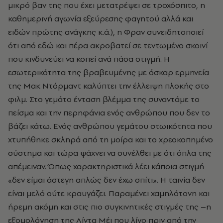
μικρό βαν της που έχει μετατρέψει σε τροχόσπιτο, η
καθημερινή αγωνία εξεύρεσης φαγητού αλλά και
ειδών πρώτης ανάγκης κ.ά.), η Φραν συνειδητοποιεί
ότι από εδώ και πέρα ακροβατεί σε τεντωμένο σκοινί
που κινδυνεύει να κοπεί ανά πάσα στιγμή. Η
εσωτερικότητα της βραβευμένης με όσκαρ ερμηνεία
της Μακ Ντόρμαντ καλύπτει την έλλειψη πλοκής στο
φιλμ. Στο γεμάτο ένταση βλέμμα της συναντάμε το
πείσμα και την περηφάνια ενός ανθρώπου που δεν το
βάζει κάτω. Ενός ανθρώπου γεμάτου στωικότητα που
χτυπήθηκε σκληρά από τη μοίρα και το χρεοκοπημένο
σύστημα και τώρα ψάχνει να συνέλθει με ότι όπλα της
απέμειναν. Όπως χαρακτηριστικά λέει κάποια στιγμή
«δεν είμαι άστεγη απλώς δεν έχω σπίτι». Η ταινία δεν
είναι μελό ούτε κραυγάζει. Παραμένει χαμηλότονη και
ήρεμη ακόμη και στις πιο συγκινητικές στιγμές της –η
εξομολόγηση της Λίντα Μέι που λίγο πριν από την