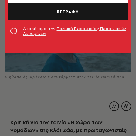
ΕΓΓΡΑΦΗ
Αποδέχομαι την
Πολιτική Προστασίας Προσωπικών
Δεδομένων
Η ηθοποιός Φράνσις ΜακΝτόρμαντ στην ταινία Nomadland
Κριτική για την ταινία «Η χώρα των
νομάδων» της Κλόι Ζάο, με πρωταγωνιστές