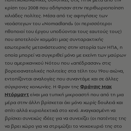
κρίση του 2008 που οδήγησαν στην περιθωριοποίηση
χιλιάδες πολίτες. Μέσα από τις αφηγήσεις των
νεοάστεγων του «Nomadland» (οι περισσότεροι
ηθοποιοί του έργου υποδύονται τους εαυτούς τους)
που αποτελούν κομμάτι μιας συνταρακτικής
εσωτερικής μετανάστευσης στην ιστορία των ΗΠΑ, η
οποία μπορεί να συγκριθεί μόνο με εκείνη των μαύρων
του αμερικανικού Νότου που «απέδρασαν» στις
βορειοανατολικές πολιτείες στα τέλη του 19ου αιώνα,
εντοπίζονται αναλογίες που συναντάμε και σε άλλες
σύγχρονες κοινωνίες. Η Φραν της
Φράνσις Μακ
Ντόρμαντ
είναι μια τυπική μικροαστή που από τη μια
μέρα στην άλλη βρίσκεται όχι μόνο χωρίς δουλειά και
σπίτι αλλά κυριολεκτικά στο κενό. Αναγκασμένη να
βρίσκει συνεχώς ιδέες για να συνεχίζει (οι πατέντες της
να βρει χώρο για να στριμώξει το νοικοκυριό της στο