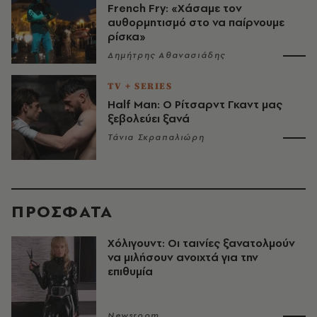
French Fry: «Χάσαμε τον
αυθορμητισμό στο να παίρνουμε
ρίσκα»
Δημήτρης Αθανασιάδης
TV + SERIES
Half Man: Ο Ρίτσαρντ Γκαντ μας
ξεβολεύει ξανά
Τάνια Σκραπαλιώρη
ΠΡΟΣΦΑΤΑ
Χόλιγουντ: Οι ταινίες ξανατολμούν
να μιλήσουν ανοιχτά για την
επιθυμία
Newsroom