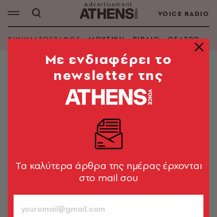
VOICE RADIO
ΚΙΝΗΜΑΤΟΓΡΑΦΟΣ
ΜΟΥΣΙΚΗ
ΒΙΒΛΙΟ
ΘΕΑΤΡΟ - Ο
Mε ενδιαφέρει το
newsletter της
ΚΙΝΗΜΑΤΟΓΡΑΦΟΣ
Κριτική ταινίας: Η χώρα των
νομάδων (Nomadland)
Τρία όσκαρ για τα σύγχρονα «Σταφύλια της οργής».
Μα γιατί το τραγούδι να είναι λυπητερό;
Tα καλύτερα άρθρα της ημέρας έρχονται
Κωνσταντίνος Καϊμάκης
785
στο mail σου
ΤΕΥΧΟΣ
19.05.2021, 15:49
1’ ΔΙΑΒΑΣΜΑ