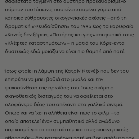
σαφέστατα ταγμένη στο αυστηρό προκαθορισμένο
σύμπαν του Ιάπωνα, που είναι χτισμένο γύρω από
κάποιες εύθραυστες οικογενειακές σχέσεις –από τη
δραματική «Ψευδαίσθηση» του 1995 έως τα κορυφαία
«Κανείς δεν ξέρει», «Πατέρας και γιος» και φυσικά τους
«Κλέφτες καταστημάτων»– η ματιά του Κόρε-εντα
δυστυχώς εδώ μοιάζει να είναι πιο θαμπή από ποτέ.
Ίσως φταίει η λάμψη της Κατρίν Ντενέβ που δεν του
επιτρέπει να μπει βαθιά στο μυαλό και την
ψυχοσύνθεση της ηρωίδας του. Ίσως ακόμη ο
σκηνοθετικός δισταγμός του να οφείλεται στο
ολοφάνερο δέος του απέναντι στο γαλλικό σινεμά.
Όπως και να ’χει η αλήθεια είναι πως το φιλμ –το
οποίο αποτελεί έναν συμπαθητικό αλλά ανώδυνο
σαρκασμό για το σταρ σίστεμ και τους εκκεντρικούς
ηθοποιούς– δεν καταφέρνει ποτέ να βρει απόλυτα τον