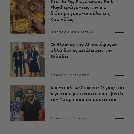
Στο 4ο Pig Floyd ακούς Pink
Floyd τρώγοντας την πιο
διάσημη γουρνοπούλα της
Κορινθίας
Νατάσσα Καρυστινού
Οι Έλληνες της ΑΙ που έφυγαν,
αλλά δεν εγκατέλειψαν την
Ελλάδα
Λουκάς Βελιδάκης
Αμπντούλ ελ-Σαγιέντ: Ο γιος του
Αιγύπτιου μετανάστη που έβγαλε
τον Τραμπ από τα ρούχα του
Λουκάς Βελιδάκης