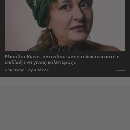
Ελισάβετ Κωνσταντινίδου: «Δεν τελειώνει ποτέ η
επιδίωξη να γίνεις καλύτερος»
Δημήτρης Καραθάνος