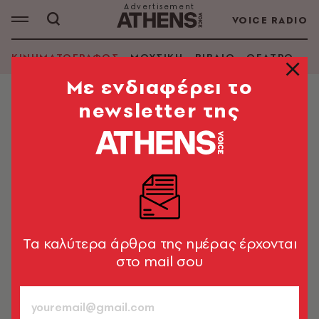
VOICE RADIO
ΚΙΝΗΜΑΤΟΓΡΑΦΟΣ
ΜΟΥΣΙΚΗ
ΒΙΒΛΙΟ
ΘΕΑΤΡΟ - Ο
Mε ενδιαφέρει το
newsletter της
ΚΙΝΗΜΑΤΟΓΡΑΦΟΣ
Κριτική ταινίας: Η αλήθεια (La
Verite)
Ο ιάπωνας δημιουργός του «Κλέφτες καταστημάτων»
μιλά γαλλόφωνα
2019 | Έγχρ. | Διάρκεια: 106'
Tα καλύτερα άρθρα της ημέρας έρχονται
Κωνσταντίνος Καϊμάκης
στο mail σου
730
ΤΕΥΧΟΣ
15.01.2020, 15:08
1’ ΔΙΑΒΑΣΜΑ