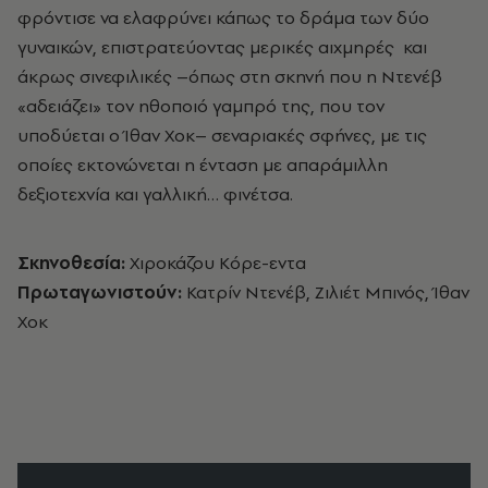
φρόντισε να ελαφρύνει κάπως το δράμα των δύο
γυναικών, επιστρατεύοντας μερικές αιχμηρές και
άκρως σινεφιλικές –όπως στη σκηνή που η Ντενέβ
«αδειάζει» τον ηθοποιό γαμπρό της, που τον
υποδύεται ο Ίθαν Χοκ– σεναριακές σφήνες, με τις
οποίες εκτονώνεται η ένταση με απαράμιλλη
δεξιοτεχνία και γαλλική… φινέτσα.
Σκηνοθεσία:
Χιροκάζου Κόρε-εντα
Πρωταγωνιστούν:
Κατρίν Ντενέβ, Ζιλιέτ Μπινός, Ίθαν
Χοκ