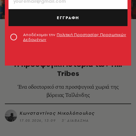
ΕΓΓΡΑΦΗ
Ήταν 2-3 χρονών, η μητέρα του υφαίνει φουλάρια.
Έτρεχε, έπαιζε, κυνηγούσε τις κότες. Εξερευνούσε
Αποδέχομαι την
Πολιτική Προστασίας Προσωπικών
τον κόσμο του © Κωνσταντίνος Νικολόπουλος
Δεδομένων
ΦΩΤΟΓΡΑΦΙΑ
Όταν ο τουρισμός σε επιλέξει -
Η προσφυγική ιστορία των Hill
Tribes
Ένα οδοιπορικό στα προσφυγικά χωριά της
βόρειας Ταϊλάνδης
Κωνσταντίνος Νικολόπουλος
17.05.2026, 13:09
3’ ΔΙΑΒΑΣΜΑ