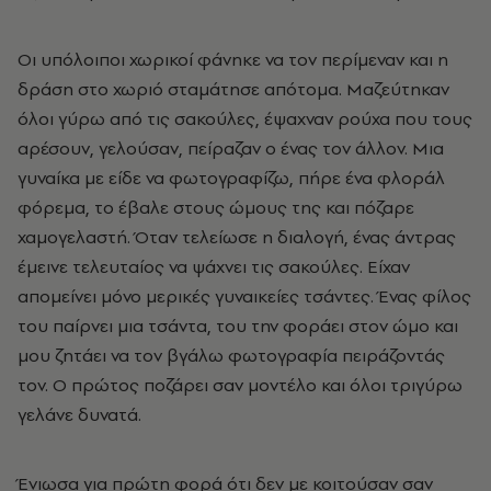
Οι υπόλοιποι χωρικοί φάνηκε να τον περίμεναν και η
δράση στο χωριό σταμάτησε απότομα. Μαζεύτηκαν
όλοι γύρω από τις σακούλες, έψαχναν ρούχα που τους
αρέσουν, γελούσαν, πείραζαν ο ένας τον άλλον. Μια
γυναίκα με είδε να φωτογραφίζω, πήρε ένα φλοράλ
φόρεμα, το έβαλε στους ώμους της και πόζαρε
χαμογελαστή. Όταν τελείωσε η διαλογή, ένας άντρας
έμεινε τελευταίος να ψάχνει τις σακούλες. Είχαν
απομείνει μόνο μερικές γυναικείες τσάντες. Ένας φίλος
του παίρνει μια τσάντα, του την φοράει στον ώμο και
μου ζητάει να τον βγάλω φωτογραφία πειράζοντάς
τον. Ο πρώτος ποζάρει σαν μοντέλο και όλοι τριγύρω
γελάνε δυνατά.
Ένιωσα για πρώτη φορά ότι δεν με κοιτούσαν σαν