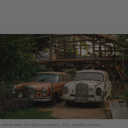
Δίπλα από την ξύλινη είσοδο, δύο αμάξια αντίκες,