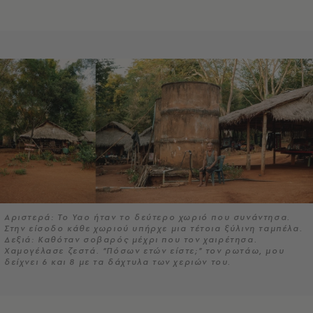
Αριστερά: Το Yao ήταν το δεύτερο χωριό που συνάντησα.
Στην είσοδο κάθε χωριού υπήρχε μια τέτοια ξύλινη ταμπέλα.
Δεξιά: Καθόταν σοβαρός μέχρι που τον χαιρέτησα.
Χαμογέλασε ζεστά. “Πόσων ετών είστε;” τον ρωτάω, μου
δείχνει 6 και 8 με τα δάχτυλα των χεριών του.