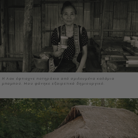
Η Λακ έφτιαχνε ποτηράκια από σμιλευμένα καλάμια
μπαμπού. Μου φάνηκε εξαιρετικά δημιουργικό.