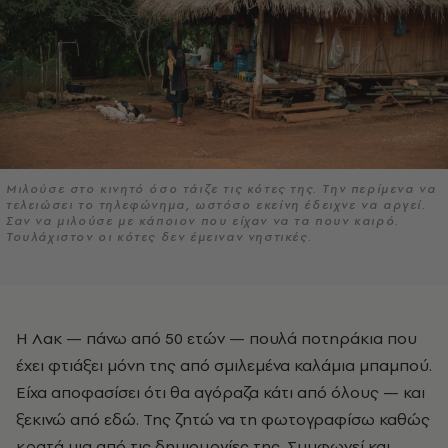
Μιλούσε στο κινητό όσο τάιζε τις κότες της. Την περίμενα να
τελειώσει το τηλεφώνημα, ωστόσο εκείνη έδειχνε να αργεί.
Σαν να μιλούσε με κάποιον που είχαν να τα πουν καιρό.
Τουλάχιστον οι κότες δεν έμειναν νηστικές.
Η Λακ — πάνω από 50 ετών — πουλά ποτηράκια που
έχει φτιάξει μόνη της από σμιλεμένα καλάμια μπαμπού.
Είχα αποφασίσει ότι θα αγόραζα κάτι από όλους — και
ξεκινώ από εδώ. Της ζητώ να τη φωτογραφίσω καθώς
κρατά μια από τις δημιουργίες της. Συμφωνεί και