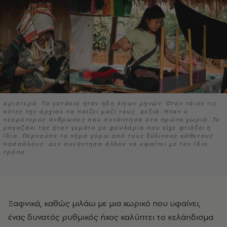
Αριστερά: Τα γατάκια ήταν ήδη λίγων μηνών. Όταν τάισε τις
κότες της άρχισε να παίζει μαζί τους. Δεξιά: Ήταν ο
νεαρότερος άνθρωπος που συνάντησα στα πρώτα χωριά. Το
μαγαζάκι της ήταν γεμάτο με φουλάρια που είχε φτιάξει η
ίδια. Περνούσε το νήμα γύρω από τους ξύλινους κάθετους
πασσάλους. Δεν συνάντησα άλλον να υφαίνει με τον ίδιο
τρόπο.
Ξαφνικά, καθώς μιλάω με μια χωρικό που υφαίνει,
ένας δυνατός ρυθμικός ήχος καλύπτει το κελάηδισμα