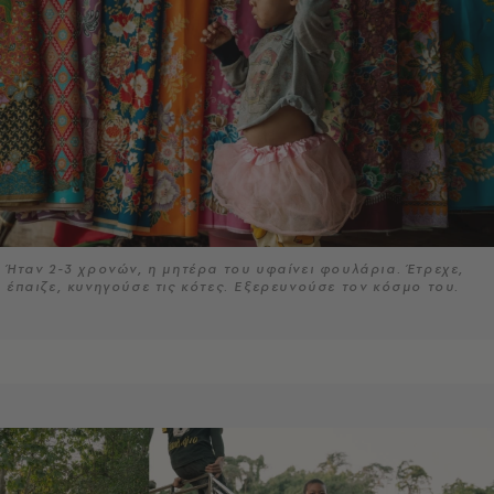
Ήταν 2-3 χρονών, η μητέρα του υφαίνει φουλάρια. Έτρεχε,
έπαιζε, κυνηγούσε τις κότες. Εξερευνούσε τον κόσμο του.