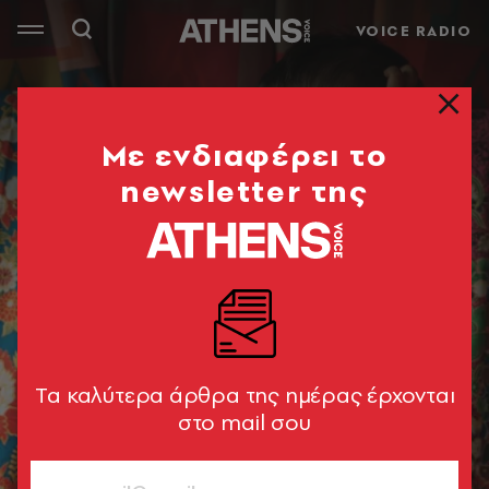
VOICE RADIO
Mε ενδιαφέρει το
newsletter της
Tα καλύτερα άρθρα της ημέρας έρχονται
στο mail σου