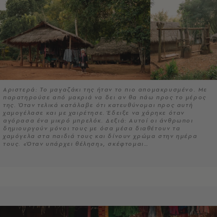
Αριστερά: Το μαγαζάκι της ήταν το πιο απομακρυσμένο. Με
παρατηρούσε από μακριά να δει αν θα πάω προς το μέρος
της. Όταν τελικά κατάλαβε ότι κατευθύνομαι προς αυτή
χαμογέλασε και με χαιρέτησε. Έδειξε να χάρηκε όταν
αγόρασα ένα μικρό μπρελόκ. Δεξιά: Αυτοί οι άνθρωποι
δημιουργούν μόνοι τους με όσα μέσα διαθέτουν τα
χαμόγελα στα παιδιά τους και δίνουν χρώμα στην ημέρα
τους. «Όταν υπάρχει θέληση», σκέφτομαι…​​​​​​​