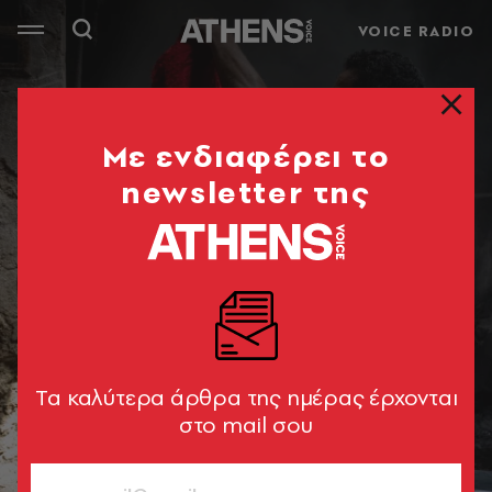
VOICE RADIO
Mε ενδιαφέρει το
newsletter της
Tα καλύτερα άρθρα της ημέρας έρχονται
στο mail σου