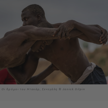
Οι δρόμοι του Ντακάρ, Σενεγάλη © Janick Gilpin