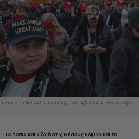
Donald Trump Rally, Reading, Pennsylvania © Janick Gilpin
Τα τοπίο και η ζωή στις Νήσους Κέιμαν και τη