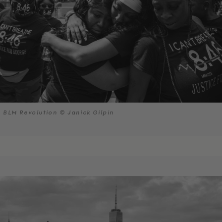
BLM Revolution © Janick Gilpin