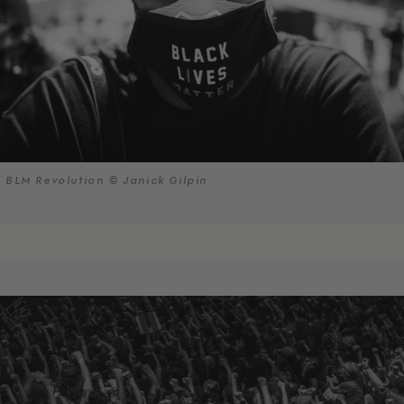
BLM Revolution © Janick Gilpin