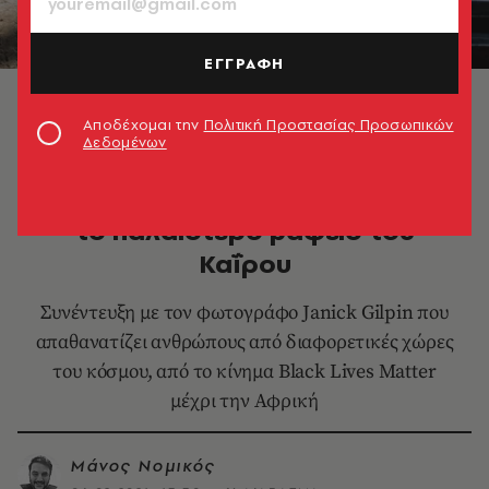
ΕΓΓΡΑΦΗ
Στο παλαιότερο βαφείο του Καΐρου © Janick Gilpin
Αποδέχομαι την
Πολιτική Προστασίας Προσωπικών
Δεδομένων
ΦΩΤΟΓΡΑΦΙΑ
Ο Janick Gilpin φωτογραφίζει
το παλαιότερο βαφείο του
Καΐρου
Συνέντευξη με τον φωτογράφο Janick Gilpin που
απαθανατίζει ανθρώπους από διαφορετικές χώρες
του κόσμου, από το κίνημα Black Lives Matter
μέχρι την Αφρική
Μάνος Νομικός