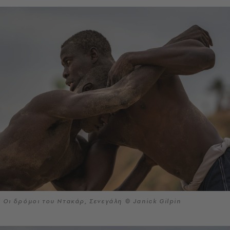
Οι δρόμοι του Ντακάρ, Σενεγάλη © Janick Gilpin