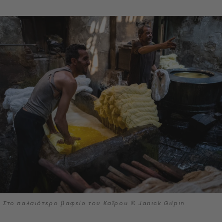
Στο παλαιότερο βαφείο του Καΐρου © Janick Gilpin