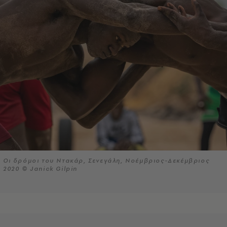
Οι δρόμοι του Ντακάρ, Σενεγάλη, Νοέμβριος-Δεκέμβριος
2020 © Janick Gilpin