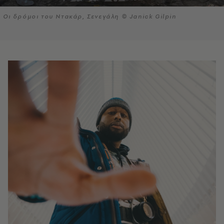
Οι δρόμοι του Ντακάρ, Σενεγάλη © Janick Gilpin