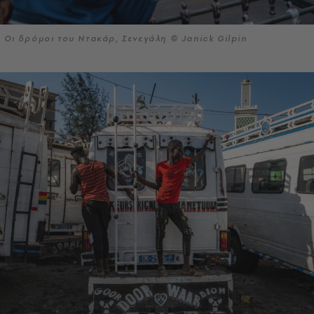
Οι δρόμοι του Ντακάρ, Σενεγάλη © Janick Gilpin