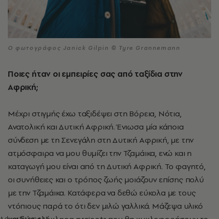
Ο φωτογράφος Janick Gilpin © Tyre Grannemann
Ποιες ήταν οι εμπειρίες σας από ταξίδια στην
Αφρική;
Μέχρι στιγμής έχω ταξιδέψει στη Βόρεια, Νότια,
Ανατολική και Δυτική Αφρική. Ένιωσα μία κάποια
σύνδεση με τη Σενεγάλη στη Δυτική Αφρική, με την
ατμόσφαιρα να μου θυμίζει την Τζαμάικα, ενώ και η
καταγωγή μου είναι από τη Δυτική Αφρική. Το φαγητό,
οι συνήθειες και ο τρόπος ζωής μοιάζουν επίσης πολύ
με την Τζαμάικα. Κατάφερα να δεθώ εύκολα με τους
ντόπιους παρά το ότι δεν μιλώ γαλλικά. Μάζεψα υλικό