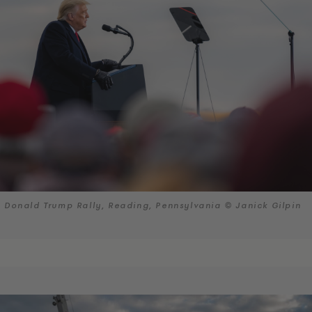
Donald Trump Rally, Reading, Pennsylvania © Janick Gilpin