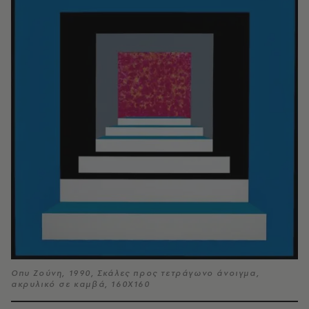
Οπυ Ζούνη, 1990, Σκάλες προς τετράγωνο άνοιγμα,
ακρυλικό σε καμβά, 160Χ160