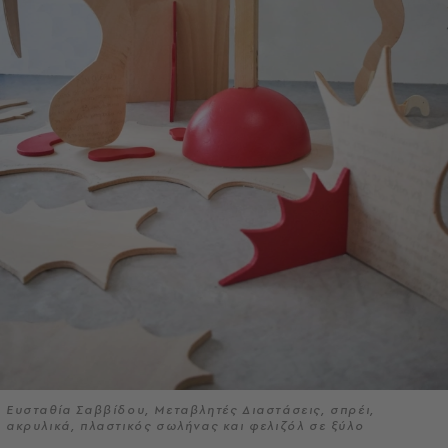
Ευσταθία Σαββίδου, Μεταβλητές Διαστάσεις, σπρέι,
ακρυλικά, πλαστικός σωλήνας και φελιζόλ σε ξύλο