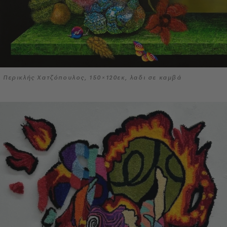
Περικλής Χατζόπουλος, 150×120εκ, λαδι σε καμβά