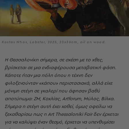
Kostas Ntios, Lobster, 2025, 23x36cm, oil on wood.
Η Θεσσαλονίκη σήμερα, σε σχέση με το χθες,
βρίσκεται σε μια ενδιαφέρουσα μεταβατική φάση.
Κάποτε ήταν μια πόλη όπου η τέχνη δεν
φιλοξενούνταν «κάπου» περιστασιακά, αλλά είχε
μόνιμη στέγη σε γκαλερί που άφησαν βαθύ
αποτύπωμα: ΖΜ, Κοχλίας, Artforum, Μύλος, Βίλκα.
Σήμερα η στέγη αυτή έχει χαθεί, όμως οφείλω να
ξεκαθαρίσω πως η Art Thessaloniki Fair δεν έρχεται
για να καλύψει έναν θεσμό, έρχεται να υπενθυμίσει