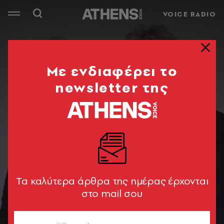
VOICE RADIO
Mε ενδιαφέρει το
newsletter της
Tα καλύτερα άρθρα της ημέρας έρχονται
στο mail σου