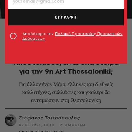
ΕΓΓΡΑΦΗ
© Λάζαρος Γραικός
Αποδέχομαι την
Πολιτική Προστασίας Προσωπικών
Δεδομένων
ΕΙΚΑΣΤΙΚΑ
Παντελή Τσάτση και Εύα
Αποστολίδου, είναι όλα έτοιμα
για την 9η Art Thessaloniki;
Για άλλον έναν Μάιο, έλληνες και διεθνείς
καλλιτέχνες, συλλέκτες και γκαλερί θα
ανταμώσουν στη Θεσσαλονίκη
Στέφανος Τσιτσόπουλος
02.05.2026, 18:10
2’ ΔΙΑΒΑΣΜΑ
UPD
02.05.2026, 11:59