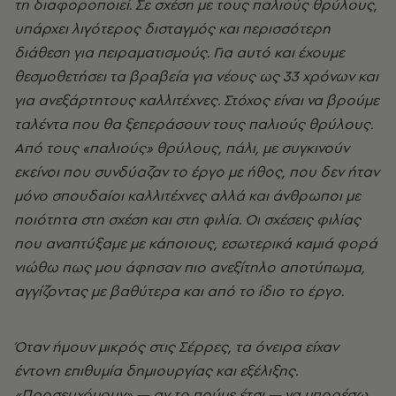
τη διαφοροποιεί. Σε σχέση με τους παλιούς θρύλους,
υπάρχει λιγότερος δισταγμός και περισσότερη
διάθεση για πειραματισμούς. Για αυτό και έχουμε
θεσμοθετήσει τα βραβεία για νέους ως 33 χρόνων και
για ανεξάρτητους καλλιτέχνες. Στόχος είναι να βρούμε
ταλέντα που θα ξεπεράσουν τους παλιούς θρύλους.
Από τους «παλιούς» θρύλους, πάλι, με συγκινούν
εκείνοι που συνδύαζαν το έργο με ήθος, που δεν ήταν
μόνο σπουδαίοι καλλιτέχνες αλλά και άνθρωποι με
ποιότητα στη σχέση και στη φιλία. Οι σχέσεις φιλίας
που αναπτύξαμε με κάποιους, εσωτερικά καμιά φορά
νιώθω πως μου άφησαν πιο ανεξίτηλο αποτύπωμα,
αγγίζοντας με βαθύτερα και από το ίδιο το έργο.
Όταν ήμουν μικρός στις Σέρρες, τα όνειρα είχαν
έντονη επιθυμία δημιουργίας και εξέλιξης.
«Προσευχόμουν» — αν το πούμε έτσι — να μπορέσω