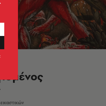
ς
ν
γισμένος
ς
 εικαστικών