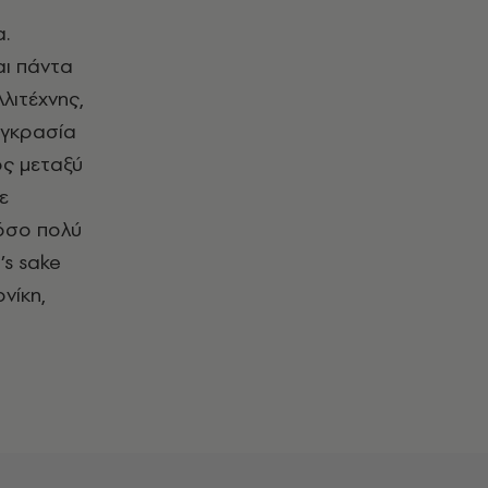
α.
αι πάντα
λιτέχνης,
υγκρασία
ος μεταξύ
ε
τόσο πολύ
’s sake
νίκη,