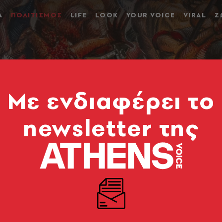
Α
ΠΟΛΙΤΙΣΜΟΣ
LIFE
LOOK
YOUR VOICE
VIRAL
Ζ
Mε ενδιαφέρει το
newsletter της