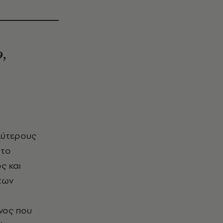
9,
στο
ς και
των
νος που