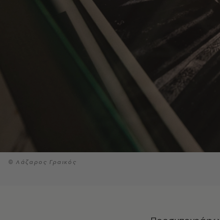
© Λάζαρος Γραικός