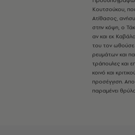
Προσυπογράφω το καλέσμα του δημοσιογράφου και λογοτέχνη Ηλία
Κουτσούκου, πο
Ατίθασος, ανήσυ
στην κόψη, ο Τά
αν και εκ Καβάλ
του τον ωθούσε 
ρευμάτων και πα
τράπουλες και ε
κοινό και κριτικ
προσέγγιση. Απο
παραμένει θρύλο