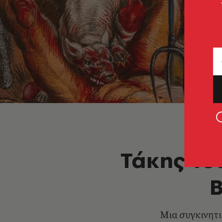
Τάκης Τσ
Β
Μια συγκινητι