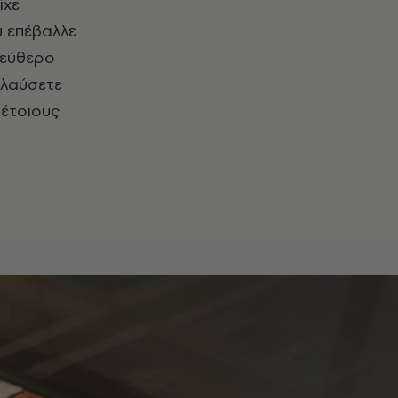
ίχε
υ επέβαλλε
ελεύθερο
ολαύσετε
τέτοιους