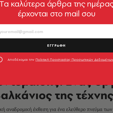
Tα καλύτερα άρθρα της ημέρα
έρχονται στο mail σου
ΕΓΓΡΑΦΗ
Αποδέχομαι την
Πολιτική Προστασίας Προσωπικών Δεδομένω
ΕΙΚΑΣΤΙΚΑ
εντεμαΐδης: Ένας ορ
αλκάνιος της τέχνη
κή αναδρομική έκθεση για ένα ελεύθερο πνεύμα των