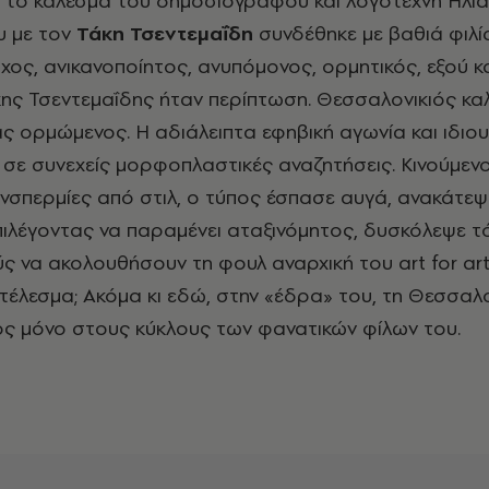
υ με τον
Τάκη Τσεντεμαΐδη
συνδέθηκε με βαθιά φιλί
χος, ανικανοποίητος, ανυπόμονος, ορμητικός, εξού κ
κης Τσεντεμαΐδης ήταν περίπτωση. Θεσσαλονικιός καλ
ας ορμώμενος. Η αδιάλειπτα εφηβική αγωνία και ιδιο
σε συνεχείς μορφοπλαστικές αναζητήσεις. Κινούμεν
νσπερμίες από στιλ, ο τύπος έσπασε αυγά, ανακάτεψ
πιλέγοντας να παραμένει αταξινόμητος, δυσκόλεψε 
ούς να ακολουθήσουν τη φουλ αναρχική του art for art
τέλεσμα; Ακόμα κι εδώ, στην «έδρα» του, τη Θεσσαλο
ς μόνο στους κύκλους των φανατικών φίλων του.