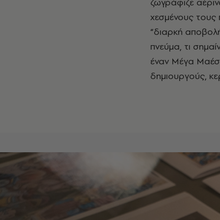
ζωγράφιζε αέρινα
χεσμένους τους 
“διαρκή αποβολή”
πνεύμα, τι σημα
έναν Μέγα Μαέσ
δημιουργούς, κε