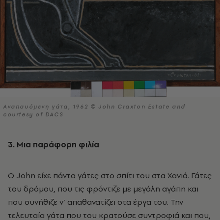
Αναπαυόμενη γάτα, 1962 © John Craxton Estate and
courtesy of DACS
3. Μια παράφορη φιλία
Ο John είχε πάντα γάτες στο σπίτι του στα Χανιά. Γάτες
του δρόμου, που τις φρόντιζε με μεγάλη αγάπη και
που συνήθιζε ν’ απαθανατίζει στα έργα του. Την
τελευταία γάτα που του κρατούσε συντροφιά και που,