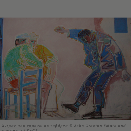
Άντρας που χορεύει σε ταβέρνα © John Craxton Estate and
courtesy of DACS