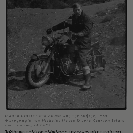
Ο John Craxton στα Λευκά Όρη της Κρήτης, 1984.
Φωτογραφία του Nicholas Moore © John Craxton Estate
and courtesy of DACS
Ταξίδεψε πολύ σε ολόκληρη την ελληνική επικράτεια