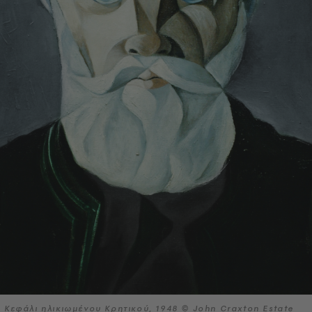
Κεφάλι ηλικιωμένου Κρητικού, 1948 © John Craxton Estate