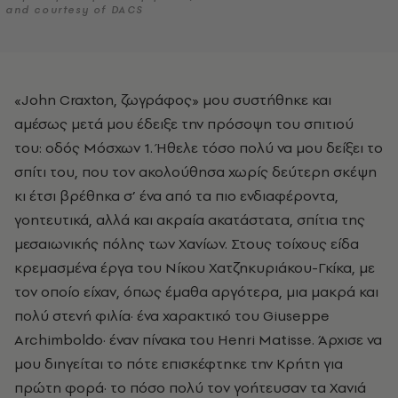
and courtesy of DACS
«John Craxton, ζωγράφος» μου συστήθηκε και
αμέσως μετά μου έδειξε την πρόσοψη του σπιτιού
του: οδός Μόσχων 1. Ήθελε τόσο πολύ να μου δείξει το
σπίτι του, που τον ακολούθησα χωρίς δεύτερη σκέψη
κι έτσι βρέθηκα σ’ ένα από τα πιο ενδιαφέροντα,
γοητευτικά, αλλά και ακραία ακατάστατα, σπίτια της
μεσαιωνικής πόλης των Χανίων. Στους τοίχους είδα
κρεμασμένα έργα του Νίκου Χατζηκυριάκου-Γκίκα, με
τον οποίο είχαν, όπως έμαθα αργότερα, μια μακρά και
πολύ στενή φιλία· ένα χαρακτικό του Giuseppe
Archimboldo· έναν πίνακα του Henri Matisse. Άρχισε να
μου διηγείται το πότε επισκέφτηκε την Κρήτη για
πρώτη φορά· το πόσο πολύ τον γοήτευσαν τα Χανιά