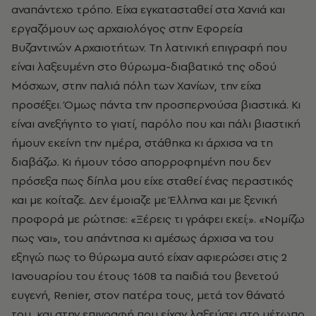
αναπάντεχο τρόπο. Είχα εγκατασταθεί στα Χανιά και
εργαζόμουν ως αρχαιολόγος στην Εφορεία
Βυζαντινών Αρχαιοτήτων. Τη λατινική επιγραφή που
είναι λαξευμένη στο θύρωμα-διαβατικό της οδού
Μόσχων, στην παλιά πόλη των Χανίων, την είχα
προσέξει. Όμως πάντα την προσπερνούσα βιαστικά. Κι
είναι ανεξήγητο το γιατί, παρόλο που και πάλι βιαστική
ήμουν εκείνη την ημέρα, στάθηκα κι άρχισα να τη
διαβάζω. Κι ήμουν τόσο απορροφημένη που δεν
πρόσεξα πως δίπλα μου είχε σταθεί ένας περαστικός
και με κοίταζε. Δεν έμοιαζε με Έλληνα και με ξενική
προφορά με ρώτησε: «Ξέρεις τι γράφει εκεί;». «Νομίζω
πως ναι», του απάντησα κι αμέσως άρχισα να του
εξηγώ πως το θύρωμα αυτό είχαν αφιερώσει στις 2
Ιανουαρίου του έτους 1608 τα παιδιά του βενετού
ευγενή, Renier, στον πατέρα τους, μετά τον θάνατό
του, και στην επιγραφή που είχαν λαξεύσει στο μέτωπο