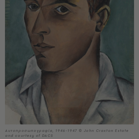
Αυτοπροσωπογραφία, 1946-1947 © John Craxton Estate
and courtesy of DACS