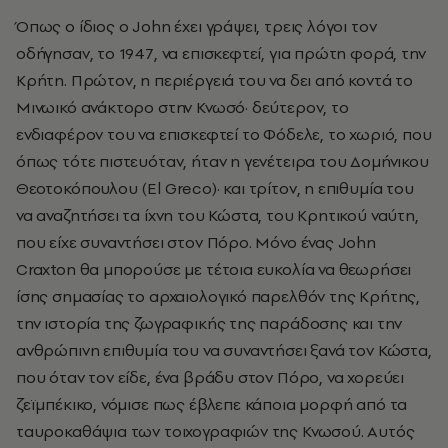
Όπως ο ίδιος ο John έχει γράψει, τρεις λόγοι τον
οδήγησαν, το 1947, να επισκεφτεί, για πρώτη φορά, την
Κρήτη. Πρώτον, η περιέργειά του να δει από κοντά το
Μινωικό ανάκτορο στην Κνωσό· δεύτερον, το
ενδιαφέρον του να επισκεφτεί το Φόδελε, το χωριό, που
όπως τότε πιστευόταν, ήταν η γενέτειρα του Δομήνικου
Θεοτοκόπουλου (El Greco)· και τρίτον, η επιθυμία του
να αναζητήσει τα ίχνη του Κώστα, του Κρητικού ναύτη,
που είχε συναντήσει στον Πόρο. Μόνο ένας John
Craxton θα μπορούσε με τέτοια ευκολία να θεωρήσει
ίσης σημασίας το αρχαιολογικό παρελθόν της Κρήτης,
την ιστορία της ζωγραφικής της παράδοσης και την
ανθρώπινη επιθυμία του να συναντήσει ξανά τον Κώστα,
που όταν τον είδε, ένα βράδυ στον Πόρο, να χορεύει
ζεϊμπέκικο, νόμισε πως έβλεπε κάποια μορφή από τα
ταυροκαθάψια των τοιχογραφιών της Κνωσού. Αυτός