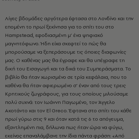
Λίγες βδομάδες αργότερα έφτασα στο Λονδίνο και την
επομένη το πρωί ξεκίνησα για το σπίτι του στo
Hampstead, εφοδιασμένη μ’ ένα ψηφιακό
μαγνητόφωνο. Ήδη είχα σκεφτεί το πώς θα
μπορούσαμε να ξεπεράσουμε τις όποιες διαφωνίες
μας. Ο καθένας μας θα έγραφε και θα υπέγραφε τη
δική του Εισαγωγή και τα δικά του Συμπεράσματα. Το
βιβλίο θα ήταν χωρισμένο σε τρία κεφάλαια, που το
καθένα θα ήταν αφιερωμένο σ’ έναν από τους τρεις
Κρητικούς ζωγράφους, για τους οποίους μιλούσαμε
πολύ συχνά: τον Ιωάννη Παγωμένο, τον Άγγελο
Ακοτάντο και τον El Greco. Έφτανα στο σπίτι του κάθε
πρωί γύρω στις 9 και όταν κατά τις 6 το απόγευμα,
εξαντλημένη πια, δήλωνα πως ήταν ώρα να φύγω,
εκείνος επαναλάμβανε την ίδια πάντα φράση: «Από