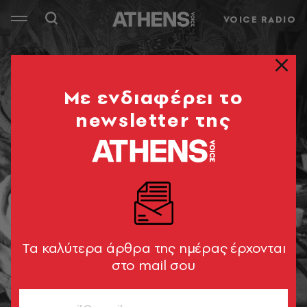
VOICE RADIO
Mε ενδιαφέρει το
newsletter της
Tα καλύτερα άρθρα της ημέρας έρχονται
στο mail σου