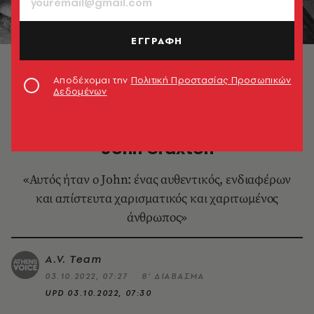
ΕΓΓΡΑΦΗ
John Craxton © Estate of John Craxton. All rights
reserved, DACS 2022
Αποδέχομαι την
Πολιτική Προστασίας Προσωπικών
Δεδομένων
ΕΙΚΑΣΤΙΚΑ
Μαρία Βασιλάκη: Ο φίλος μου,
John Craxton
«Αυτός ήταν ο John: ένας αυθεντικός, ενδιαφέρων
και απίστευτα χαρισματικός και χαριτωμένος
άνθρωπος»
A.V. Team
03.10.2022, 07:27
8’ ΔΙΑΒΑΣΜΑ
UPD
03.10.2022, 07:30