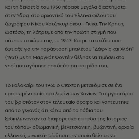
και τη δεκαετία του 1950 πέρασε μεγάλα διαστήματα
στην Ύδρα, στο αρχοντικό του Έλληνα φίλου του
ζωγράφου Νίκου Χατζηκυριάκου - Γκίκα. Την Κρήτη,
ωστόσο, τη λάτρεψε από την πρώτη στιγμή που
πάτησε το χώμα της, το 1947. Και με τα σχέδια που
έφτιαξε για την παράσταση μπαλέτου “Δάφνις και Χλόη”
(1951) με τη Μαργκότ Φοντέιν θέλησε να τιμήσει στο
νησί που αγάπησε σαν δεύτερη πατρίδα του.
Το καλοκαίρι του 1960 ο Craxton μετακόμισε σε ένα
ερειπωμένο σπίτι στο λιμάνι των Χανίων. Το εργαστήριο
του βρισκόταν στον τελευταίο όροφο και γοητεύτηκε
από το γεγονός ότι κάτω από τα πόδια του
ξεδιπλώνονταν τα διαφορετικά επίπεδα της Ιστορίας
του τόπου- οθωμανική, βενετσιάνικη, βυζαντινή, αρχαία
ελληνική, μινωική- αίσθηση την οποία θέλησε να