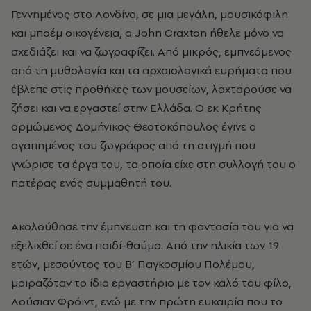
Γεννημένος στο Λονδίνο, σε μια μεγάλη, μουσικόφιλη
και μποέμ οικογένεια, ο John Craxton ήθελε μόνο να
σχεδιάζει και να ζωγραφίζει. Από μικρός, εμπνεόμενος
από τη μυθολογία και τα αρχαιολογικά ευρήματα που
έβλεπε στις προθήκες των μουσείων, λαχταρούσε να
ζήσει και να εργαστεί στην Ελλάδα. Ο εκ Κρήτης
ορμώμενος Δομήνικος Θεοτοκόπουλος έγινε ο
αγαπημένος του ζωγράφος από τη στιγμή που
γνώρισε τα έργα του, τα οποία είχε στη συλλογή του ο
πατέρας ενός συμμαθητή του.
Ακολούθησε την έμπνευση και τη φαντασία του για να
εξελιχθεί σε ένα παιδί-θαύμα. Από την ηλικία των 19
ετών, μεσούντος του Β’ Παγκοσμίου Πολέμου,
μοιραζόταν το ίδιο εργαστήριο με τον καλό του φίλο,
Λούσιαν Φρόιντ, ενώ με την πρώτη ευκαιρία που το