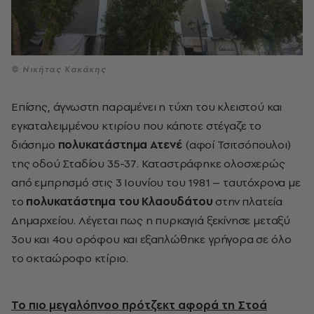
© Νικήτας Κακάκης
Επίσης, άγνωστη παραμένει
η τύχη του κλειστού και
εγκαταλειμμένου κτιρίου που κάποτε στέγαζε το
διάσημο
πολυκατάστημα Ατενέ
(αφοί Τσιτσόπουλοι)
της οδού Σταδίου 35-37. Καταστράφηκε ολοσχερώς
από εμπρησμό στις 3 Ιουνίου του 1981 – ταυτόχρονα με
το
πολυκατάστημα του Κλαουδάτου
στην πλατεία
Δημαρχείου. Λέγεται πως η πυρκαγιά ξεκίνησε μεταξύ
3ου και 4ου ορόφου και εξαπλώθηκε γρήγορα σε όλο
το οκταώροφο κτίριο.
Το πιο μεγαλόπνοο πρότζεκτ αφορά τη Στοά