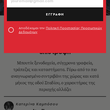
ΕΓΓΡΑΦΗ
© Nikos Daniilidis
Αποδέχομαι την
Πολιτική Προστασίας Προσωπικών
Δεδομένων
DESIGN & ΑΡΧΙΤΕΚΤΟΝΙΚΗ
Ομόνοια και Σταδίου, η μεγάλη
επιστροφή
Μπουτίκ ξενοδοχεία, σύγχρονα γραφεία,
τράπεζες και καταστήματα. Γύρω από το πιο
αναγνωρισμένο σιντριβάνι της χώρας και κατά
μήκος της οδού Σταδίου, ο χαρακτήρας της
περιοχής αλλάζει
Κατερίνα Καμπόσου