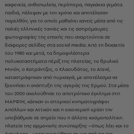
καφενεία, ανθοπωλεία, περίπτερα, παγκάκια γεμάτα
παιδιά, πάλεψαν με τον χρόνο και αποτέλεσαν
παρελθόν, για το οποίο μαθαίνει κανείς μέσα από τις
παλιές ελληνικές ταινίες και τις ασπρόμαυρες
φωτογραφίες της εποχής που αναρτούνται σε
διάφορες σελίδες στα social media. Από τη δεκαετία
του 1980 και μετά, τα δημοφιλέστερα
πολυκαταστήματα πέριξ της πλατείας, το θρυλικό
Μινιόν, ο Κατράντζος, ο Κλαουδάτος, το Ατενέ,
καταστράφηκαν από πυρκαγιά, με αποτέλεσμα να
ξεκινήσει η ανάπτυξη της αγοράς της Ερμού. Στα μέσα
του 2000 ακολούθησε το αποτρόπαιο έγκλημα στη
ΜΑΡΦΙΝ, κάηκαν οι ιστορικοί κινηματογράφοι
Απόλλων και Αττικόν και η οικονομική κρίση την
υποβάθμισε σε σημείο που η άλλοτε κοσμοπολίτικη
πλατεία της αρμονικής συνύπαρξης –όπως λέει και το
όνομά της– μεταμορφώθηκε σε μια από τις πιο