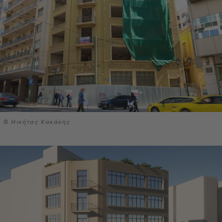
© Νικήτας Κακάκης