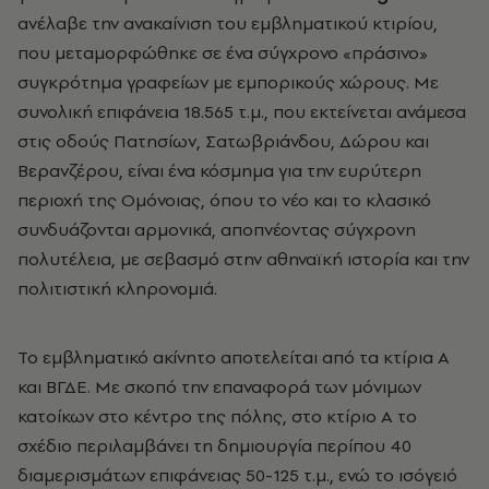
ανέλαβε την ανακαίνιση του εμβληματικού κτιρίου,
που μεταμορφώθηκε σε ένα σύγχρονο «πράσινο»
συγκρότημα γραφείων με εμπορικούς χώρους. Με
συνολική επιφάνεια 18.565 τ.μ., που εκτείνεται ανάμεσα
στις οδούς Πατησίων, Σατωβριάνδου, Δώρου και
Βερανζέρου, είναι ένα κόσμημα για την ευρύτερη
περιοχή της Ομόνοιας, όπου το νέο και το κλασικό
συνδυάζονται αρμονικά, αποπνέοντας σύγχρονη
πολυτέλεια, με σεβασμό στην αθη
ναϊκή ιστορία και την
πολιτιστική κληρονομιά.
Το εμβληματικό ακίνητο αποτελείται από τα
κτίρια Α
και ΒΓΔΕ. Με σκοπό την επαναφορά
των μόνιμων
κατοίκων στο κέντρο της πόλης,
στο κτίριο Α το
σχέδιο περιλαμβάνει τη δημιουργία περίπου 40
διαμερισμάτων επιφάνειας 50-125 τ.μ., ενώ το ισόγειό