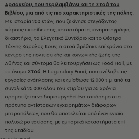
Αρσακείου, που περιλαμβάνει και τη Στοά του
Βιβλίου, μια από τις πιο χαρακτηριστικές της πόλης.
Με ιστορία 200 ετών, που ξεκίνησε στεγάζοντας
χώρους εκπαίδευσης, καταστήματα, κινηματογράφο,
δικαστήρια, το Ελεγκτικό Συνέδριο και το Θέατρο
Τέχνης Κάρολος Κουν, η στοά βρέθηκε επί χρόνια στο
κέντρο της πολιτιστικής και κοινωνικής ζωής της
Αθήνας και σύντομα θα λειτουργήσει ως Food Hall, με
το όνομα
Στοά
. Η Legendary Food, που ανέλαβε τις
εργασίες ανάπλασης και εκμίσθωσε 12.000 τ.μ. από τα
συνολικά 25.000 όλου του κτιρίου για 35 χρόνια,
οραματίζεται να δημιουργηθεί ένα τοπόσημο στα
πρότυπα αντίστοιχων εγχειρημάτων διάφορων
μητροπόλεων, που θα αποτελείται από έναν ενιαίο
πολυχώρο εστίασης, με εµπορικά καταστήµατα επί
της Σταδίου.