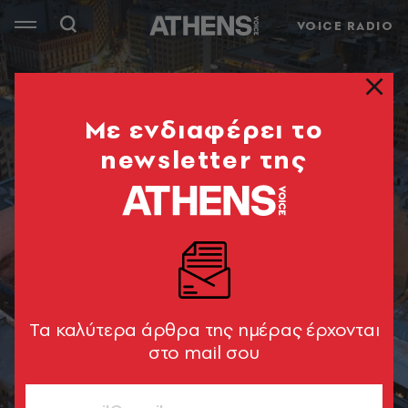
VOICE RADIO
Mε ενδιαφέρει το
newsletter της
Tα καλύτερα άρθρα της ημέρας έρχονται
στο mail σου