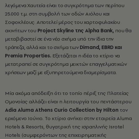
λεγόμενα Χαυτεία είναι το συγκρότημα των περίπου
25.000 τ.μ. στη συμβολή των οδών Αιόλου και
Σοφοκλέους.
Αποτελεί μέρος του χαρτοφυλακίου
ακινήτων του
Project Skyline της Alpha Bank,
που θα
μεταβιβαστεί σε ένα νέο σχήμα υπό την ίδια την
τράπεζα, αλλά και το σχήμα των
Dimand, EBRD και
Premia Properties.
Εξετάζεται η ιδέα το κτίριο να
μετατραπεί σε συγκρότημα μεικτών επαγγελματικών
χρήσεων μαζί με εξυπηρετούμενα διαμερίσματα.
Μία ακόμα απόδειξη ότι το τοπίο
πέριξ της Πλατείας
Ομονοίας αλλάζει είναι η λειτουργία του πεντάστερου
Adia Aluma Athens Curio Collection by Hilton
τον
ερχόμενο Ιούνιο. Το κτίριο ανήκει στην εταιρεία Aluma
Hotels & Resorts, θυγατρική της ισραηλινής Isrotel
Hotels (συμφερόντων της επιχειρηματικής