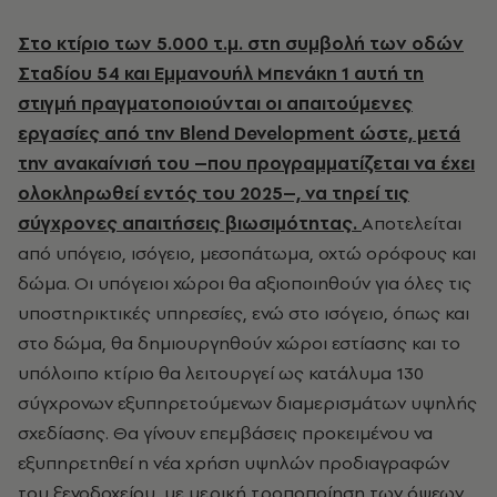
Στο κτίριο των 5.000 τ.μ. στη συμβολή των οδών
Σταδίου 54 και Εμμανουήλ Μπενάκη 1 αυτή τη
στιγμή πραγματοποιούνται οι απαιτούμενες
εργασίες από την Blend Development ώστε, μετά
την ανακαίνισή του –που προγραμματίζεται να έχει
ολοκληρωθεί εντός του 2025–, να τηρεί τις
σύγχρονες απαιτήσεις βιωσιμότητας.
Αποτελείται
από υπόγειο, ισόγειο, μεσοπάτωμα, οχτώ ορόφους και
δώμα. Οι υπόγειοι χώροι θα αξιοποιηθούν για όλες τις
υποστηρικτικές υπηρεσίες, ενώ στο ισόγειο, όπως και
στο δώμα, θα δημιουργηθούν χώροι εστίασης και το
υπόλοιπο κτίριο θα λειτουργεί ως κατάλυμα 130
σύγχρονων εξυπηρετούμενων διαμερισμάτων υψηλής
σχεδίασης. Θα γίνουν επεμβάσεις προκειμένου να
εξυπηρετηθεί η νέα χρήση υψηλών προδιαγραφών
του ξενοδοχείου, με μερική τροποποίηση των όψεων,