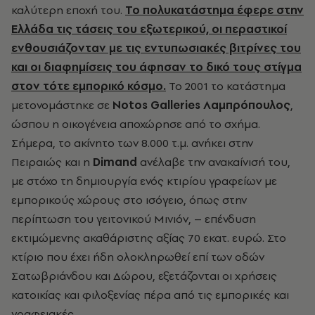
καλύτερη εποχή του.
Το πολυκατάστημα έφερε στην
Ελλάδα τις τάσεις του εξωτερικού, οι περαστικοί
ενθουσιάζονταν με τις εντυπωσιακές βιτρίνες του
και οι διαφημίσεις του άφησαν το δικό τους στίγμα
στον τότε εμπορικό κόσμο.
Το 2001 το κατάστημα
μετονομάστηκε σε
Notos Galleries Λαμπρόπουλος
,
ώσπου η οικογένεια αποχώρησε από το σχήμα.
Σήμερα, το ακίνητο των 8.000 τ.μ. ανήκει στην
Πειραιώς και η
Dimand
ανέλαβε την ανακαίνισή του,
με στόχο τη δημιουργία ενός κτιρίου γραφείων με
εμπορικούς χώρους στο ισόγειο, όπως στην
περίπτωση του γειτονικού Μινιόν, – επένδυση
εκτιμώμενης ακαθάριστης αξίας 70 εκατ. ευρώ. Στο
κτίριο που έχει ήδη ολοκληρωθεί επί των οδών
Σατωβριάνδου και Δώρου, εξετάζονται οι χρήσεις
κατοικίας και φιλοξενίας πέρα από τις εμπορικές και
γραφειακές.