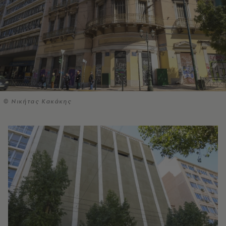
© Νικήτας Κακάκης