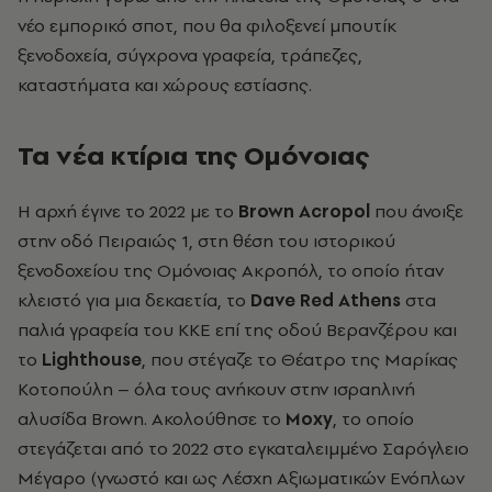
νέο εμπορικό σποτ, που θα φιλοξενεί μπουτίκ
ξενοδοχεία, σύγχρονα γραφεία, τράπεζες,
καταστήματα και χώρους εστίασης.
Τα νέα κτίρια της Ομόνοιας
Η αρχή έγινε το 2022 με το
Βrown Acropol
που άνοιξε
στην οδό Πειραιώς 1, στη θέση του ιστορικού
ξενοδοχείου της Ομόνοιας Ακροπόλ, το οποίο ήταν
κλειστό για μια δεκαετία, το
Dave Red Athens
στα
παλιά γραφεία του ΚΚΕ επί της οδού Βερανζέρου και
το
Lighthouse
, που στέγαζε το Θέατρο της Μαρίκας
Κοτοπούλη – όλα τους ανήκουν στην ισραηλινή
αλυσίδα Brown. Ακολούθησε το
Moxy
, το οποίο
στεγάζεται από το 2022 στο εγκαταλειμμένο Σαρόγλειο
Μέγαρο (γνωστό και ως Λέσχη Αξιωματικών Ενόπλων