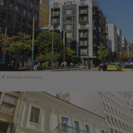
© Νικήτας Κακάκης