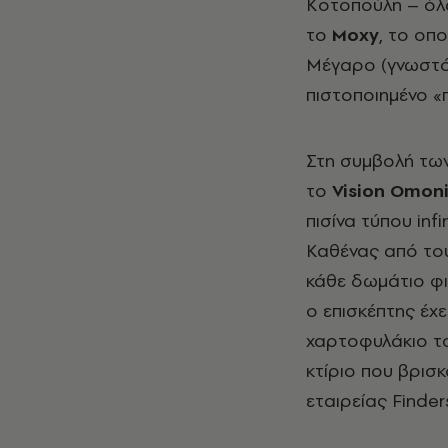
Κοτοπούλη – όλα
το
Moxy
, το οπ
Μέγαρο (γνωστό
πιστοποιημένο «
Στη συμβολή των
το
Vision Omon
πισίνα τύπου inf
Καθένας από του
κάθε δωμάτιο φι
ο επισκέπτης έχε
χαρτοφυλάκιο το
κτίριο που βρισ
εταιρείας Finders