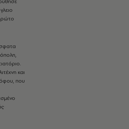
λούθησε
γλειο
 πρώτο
όσφατα
ρόπολη,
τιατόριο.
ιτέχνη και
ρόφου, που
ασμένο
ής