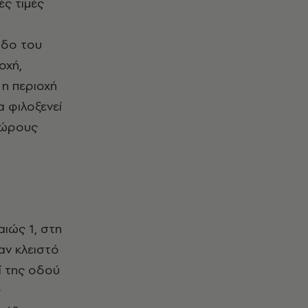
ές τιμές
οδο του
οχή,
 η περιοχή
α φιλοξενεί
χώρους
ιώς 1, στη
αν κλειστό
ί της οδού
ς