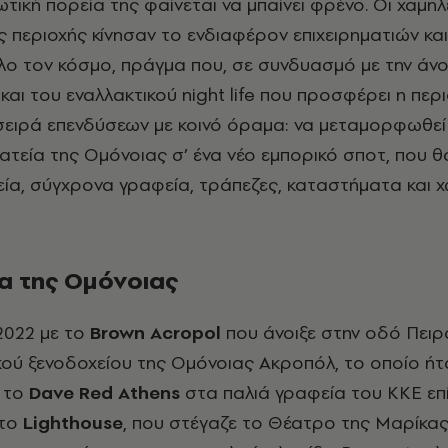
τική πορεία της φαίνεται να μπαίνει φρένο. Oι χαμηλ
ς περιοχής κίνησαν το ενδιαφέρον επιχειρηματιών και
λο τον κόσμο, πράγμα που, σε συνδυασμό με την άν
αι του εναλλακτικού night life που προσφέρει η περι
σειρά επενδύσεων με κοινό όραμα: να μεταμορφωθεί
ατεία της Ομόνοιας σ’ ένα νέο εμπορικό σποτ, που θ
εία, σύγχρονα γραφεία, τράπεζες, καταστήματα και 
ια της Ομόνοιας
2022 με το
Βrown Acropol
που άνοιξε στην οδό Πειρα
κού ξενοδοχείου της Ομόνοιας Ακροπόλ, το οποίο ήτ
 το
Dave Red Athens
στα παλιά γραφεία του ΚΚΕ επ
το
Lighthouse
, που στέγαζε το Θέατρο της Μαρίκα