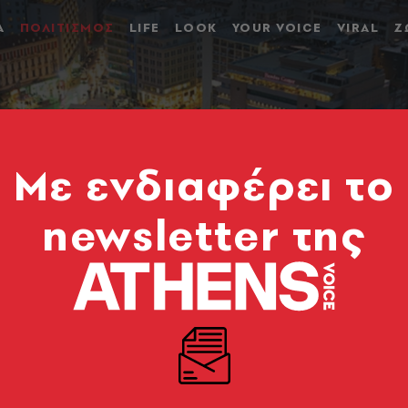
Α
ΠΟΛΙΤΙΣΜΟΣ
LIFE
LOOK
YOUR VOICE
VIRAL
Ζ
Mε ενδιαφέρει το
newsletter της