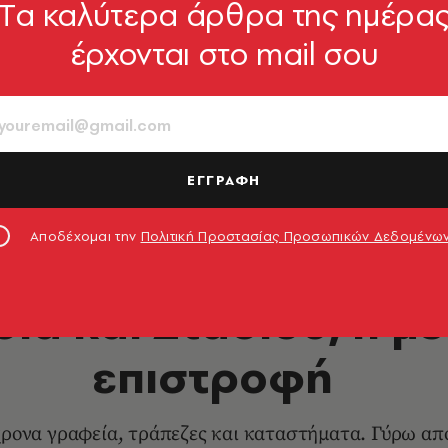
Tα καλύτερα άρθρα της ημέρα
έρχονται στο mail σου
ΕΓΓΡΑΦΗ
Αποδέχομαι την
Πολιτική Προστασίας Προσωπικών Δεδομένω
DESIGN & ΑΡΧΙΤΕΚΤΟΝΙΚΗ
ια και Σταδίου, η μ
επιστροφή
χρονα γραφεία, τράπεζες και καταστήματα. Γύρω απ