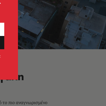
ς
ν
εγάλη
ό το πιο αναγνωρισμένο