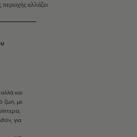
ς περιοχής αλλάζει
ου
 αλλά και
 ζωή, με
ρίπτερα,
θόν, για