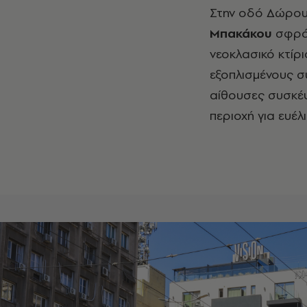
Στην οδό Δώρου
Μπακάκου
σφρά
νεοκλασικό κτίρι
εξοπλισμένους σ
αίθουσες συσκέψ
περιοχή για ευέλ