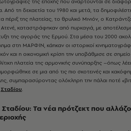
τογραφίες της εποχής που αναρτούνται σε διάφορ
a. Από τη δεκαετία του 1980 και μετά, τα δημοφιλέσ
 πέριξ της πλατείας, το θρυλικό Μινιόν, ο Κατράντζ
Ατενέ, καταστράφηκαν από πυρκαγιά, με αποτέλεσμ
πτυξη της αγοράς της Ερμού. Στα μέσα του 2000 ακο
ημα στη ΜΑΡΦΙΝ, κάηκαν οι ιστορικοί κινηματογράφ
κόν και η οικονομική κρίση την υποβάθμισε σε σημείο
ίτικη πλατεία της αρμονικής συνύπαρξης –όπως λέει
μορφώθηκε σε μια από τις πιο σκοτεινές και κακόφη
λης, συμπαρασύροντας ολόκληρη την πάλαι ποτέ «βιτ
ό
Σταδίου
.
 Σταδίου: Τα νέα πρότζεκτ που αλλάζ
περιοχής