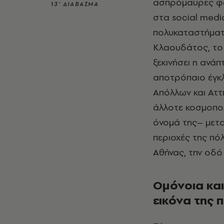
ασπρόμαυρες φω
13’ ΔΙΑΒΑΣΜΑ
στα social medi
πολυκαταστήματα
Κλαουδάτος, το 
ξεκινήσει η ανά
αποτρόπαιο έγκλ
Απόλλων και Αττι
άλλοτε κοσμοπολ
όνομά της– μετα
περιοχές της πό
Αθήνας, την οδ
Ομόνοια και
εικόνα της 