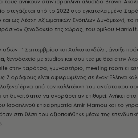
 τους ανήκουν στην ισραηλινή αλυσίδα Brown. Ακο
οίο στεγάζεται από το 2022 στο εγκαταλειμμένο Σαρό
 και ως Λέσχη Αξιωματικών Ενόπλων Δυνάμεων), το
πράσινο» ξενοδοχείο της χώρας, του ομίλου Marriott.
 οδών Γ' Σεπτεμβρίου και Χαλκοκονδύλη, άνοιξε πρ
ia
, ξενοδοχείο με studios και σουίτες με θέα στην Ακ
inite στην ταράτσα, γυμναστήριο, meeting room κι εσ
ς 7 ορόφους είναι αφιερωμένος σε έναν Έλληνα καλλ
λοξενεί έργα από τον καλλιτέχνη του αντίστοιχου ο
ι τη δυνατότητα να αγοράσει αν επιθυμεί. Ανήκει στο
υ Ισραηλινού επιχειρηματία Amir Mamou και το γηρ
κόταν στη θέση του αξιοποιήθηκε μέσω της επενδυτικ
.