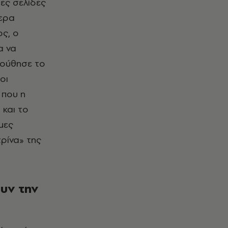
ες σελίδες
τερα
ος, ο
α να
λούθησε το
οι
 που η
 και το
μες
ρίνα» της
ουν την