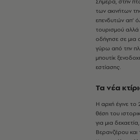
Σήμερα, στην πτω
των ακινήτων τη
επενδυτών απ’ ό
τουρισμού αλλά κ
οδήγησε σε μια 
γύρω από την πλ
μπουτίκ ξενοδοχ
εστίασης.
Τα νέα κτίρ
Η αρχή έγινε το 
θέση του ιστορι
για μια δεκαετία,
Βερανζέρου και 