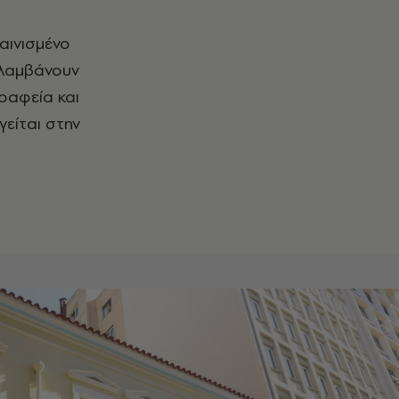
αινισμένο
ιλαμβάνουν
ραφεία και
είται στην