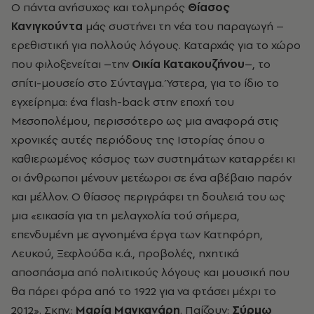
Ο πάντα ανήσυχος και τολμηρός
Θίασος
Κανιγκούντα
μάς συστήνει τη νέα του παραγωγή –
ερεθιστική για πολλούς λόγους. Καταρχάς για το χώρο
που φιλοξενείται –την
Οικία Κατακουζήνου
–, το
σπίτι-μουσείο στο Σύνταγμα. Ύστερα, για το ίδιο το
εγχείρημα: ένα flash-back στην εποχή του
Μεσοπολέμου, περισσότερο ως μια αναφορά στις
χρονικές αυτές περιόδους της Ιστορίας όπου ο
καθιερωμένος κόσμος των συστημάτων καταρρέει κι
οι άνθρωποι μένουν μετέωροι σε ένα αβέβαιο παρόν
και μέλλον. O θίασος περιγράφει τη δουλειά του ως
μια «εικασία για τη μελαγχολία τού σήμερa,
επενδυμένη με αγνοημένα έργα των Κατηφόρη,
Λευκού, Ξεφλούδα κ.ά., προβολές, ηχητικά
αποσπάσμα από πολιτικούς λόγους και μουσική που
θα πάρει φόρα από το 1922 για να φτάσει μέχρι το
2012». Σκην.:
Μαρία Μαγκανάρη
. Παίζουν:
Σύρμω