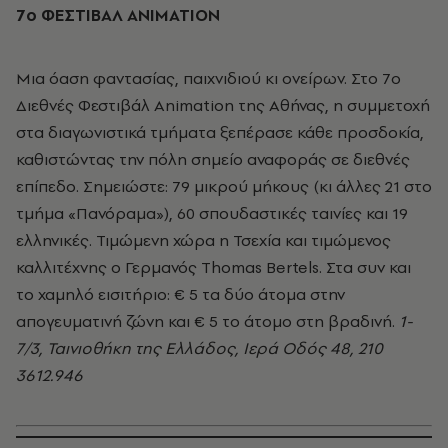
7ο ΦΕΣΤΙΒΑΛ ANIMATION
Μια όαση φαντασίας, παιχνιδιού κι ονείρων. Στο 7ο
Διεθνές Φεστιβάλ Animation της Αθήνας, η συμμετοχή
στα διαγωνιστικά τμήματα ξεπέρασε κάθε προσδοκία,
καθιστώντας την πόλη σημείο αναφοράς σε διεθνές
επίπεδο. Σημειώστε: 79 μικρού μήκους (κι άλλες 21 στο
τμήμα «Πανόραμα»), 60 σπουδαστικές ταινίες και 19
ελληνικές. Τιμώμενη χώρα η Τσεχία και τιμώμενος
καλλιτέχνης ο Γερμανός Thomas Bertels. Στα συν και
το χαμηλό εισιτήριο: € 5 τα δύο άτομα στην
απογευματινή ζώνη και € 5 το άτομο στη βραδινή.
1-
7/3, Ταινιοθήκη της Ελλάδος, Ιερά Οδός 48, 210
3612.946