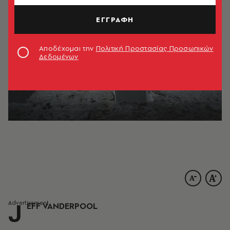
ΕΓΓΡΑΦΗ
Αποδέχομαι την
Πολιτική Προστασίας Προσωπικών
Δεδομένων
J
EFF VANDERPOOL