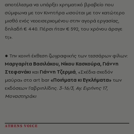
αποτέλεσμα να υπάρξει χρηματικό βραβείο που
σύμφωνα με τον Κινητήρα «ισούται με τον κατώτερο
μισθό ενός νεοεισερχομένου στην αγορά εργασίας,
δηλαδή € 440. Πέρσι ήταν € 592, του χρόνου άραγε
τι;».
● Την κοινή έκθεση ζωγραφικής των τεσσάρων φίλων:
Μαργαρίτα Βασιλάκου, Νίκου Κασκούρα, Γιάννη
Στεφανάκι
και
Γιάννη Τζερμιά
, «Σχέδια σχεδόν
μαύρα» στο art bar
«Ποιήματα κι Εγκλήματα»
των
εκδόσεων Γαβριηλίδης.
3-16/3, Αγ. Ειρήνης 17,
Μοναστηράκι
ATHENS VOICE