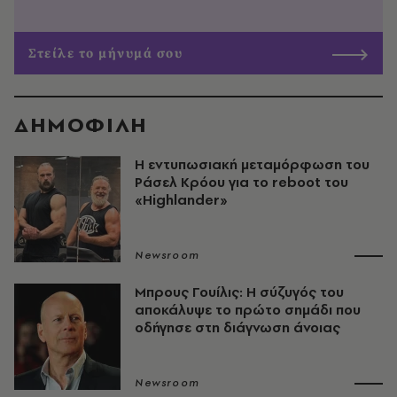
Στείλε το μήνυμά σου
ΔΗΜΟΦΙΛΗ
Η εντυπωσιακή μεταμόρφωση του
Ράσελ Κρόου για το reboot του
«Highlander»
Newsroom
Μπρους Γουίλις: Η σύζυγός του
αποκάλυψε το πρώτο σημάδι που
οδήγησε στη διάγνωση άνοιας
Newsroom