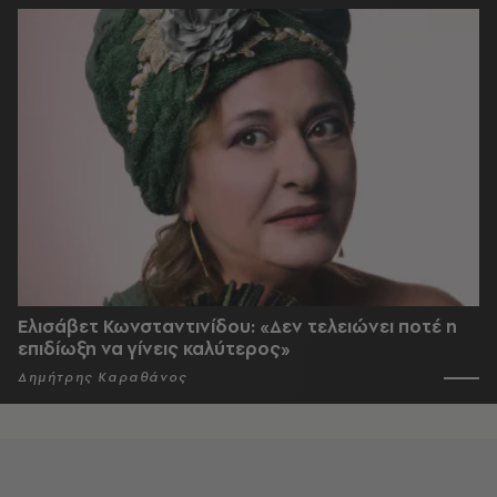
Ελισάβετ Κωνσταντινίδου: «Δεν τελειώνει ποτέ η
επιδίωξη να γίνεις καλύτερος»
Δημήτρης Καραθάνος