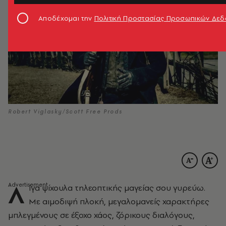
Αποδέχομαι την
Πολιτική Προστασίας Προσωπικών Δε
Robert Viglasky/Scott Free Prods
Λ
ίγα ψίχουλα τηλεοπτικής μαγείας σου γυρεύω.
Με αιμοδιψή πλοκή, μεγαλομανείς χαρακτήρες
μπλεγμένους σε έξοχο χάος, ζόρικους διαλόγους,