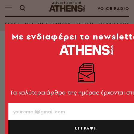
VOICE RADIO
ΓΕΥΣΗ
HEALTH & FITNESS
ΤΑΞΙΔΙΑ
ΠΕΡΙΒΑΛΛΟΝ
Mε ενδιαφέρει το newslett
TV + SERIES
Βάλε Taboo να μας βρει το
ξημέρωμα
H νέα σειρά του Tom Hardy γρονθοκοπεί την ανιαρή
τηλεόραση
Tα καλύτερα άρθρα της ημέρας έρχονται στ
Δημήτρης Καραθάνος
18.03.2017, 21:11
2’ ΔΙΑΒΑΣΜΑ
ΕΓΓΡΑΦΗ