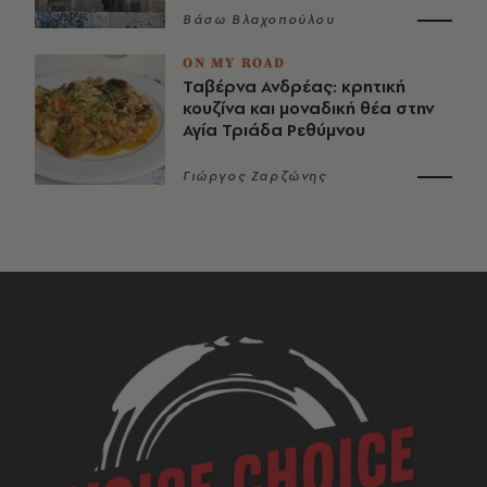
Βάσω Βλαχοπούλου
ON MY ROAD
Ταβέρνα Ανδρέας: κρητική
κουζίνα και μοναδική θέα στην
Αγία Τριάδα Ρεθύμνου
Γιώργος Ζαρζώνης