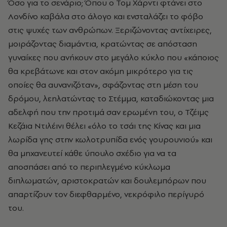
Όσο για το σενάριο; Όπου ο Τομ Χάρντι φτάνει στο
Λονδίνο καβάλα στο άλογο και ενσταλάζει το φόβο
στις ψυχές των ανθρώπων. Ξεριζώνοντας αντίχειρες,
μοιράζοντας διαμάντια, κρατώντας σε απόσταση
γυναίκες που ανήκουν στο μεγάλο κύκλο που «κάποιος
θα κρεβάτωνε και στον ακόμη μικρότερο για τις
οποίες θα αυνανιζόταν», σφάζοντας στη μέση του
δρόμου, λεηλατώντας το Στέμμα, καταδιώκοντας μια
αδελφή που την προτιμά σαν ερωμένη του, ο Τζέιμς
Κεζάια Ντιλέινι θέλει «όλο το τσάι της Κίνας και μια
λωρίδα γης στην κωλοτρυπίδα ενός γουρουνιού» και
θα μηχανευτεί κάθε ύπουλο σχέδιο για να τα
αποσπάσει από το περιπλεγμένο κύκλωμα
διπλωματών, αριστοκρατών και δουλεμπόρων που
απαρτίζουν τον διεφθαρμένο, νεκρόφιλο περίγυρό
του.