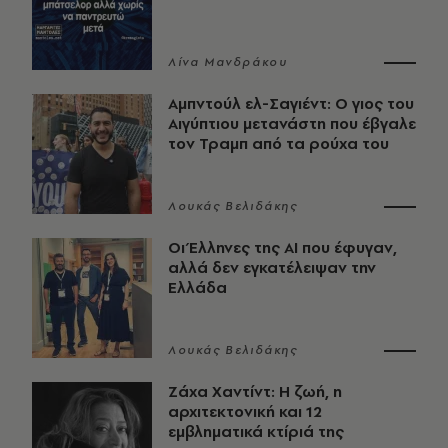
Λίνα Μανδράκου
Αμπντούλ ελ-Σαγιέντ: Ο γιος του
Αιγύπτιου μετανάστη που έβγαλε
τον Τραμπ από τα ρούχα του
Λουκάς Βελιδάκης
Οι Έλληνες της ΑΙ που έφυγαν,
αλλά δεν εγκατέλειψαν την
Ελλάδα
Λουκάς Βελιδάκης
Ζάχα Χαντίντ: Η ζωή, η
αρχιτεκτονική και 12
εμβληματικά κτίριά της