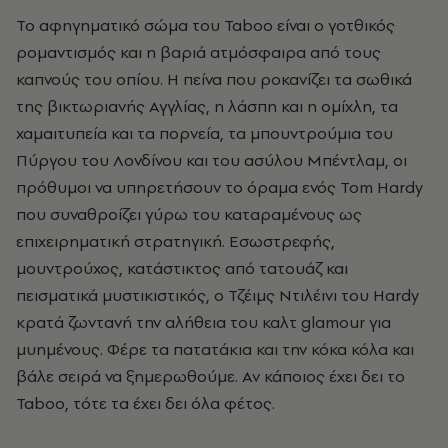
Το αφηγηματικό σώμα του Taboo είναι ο γοτθικός
ρομαντισμός και η βαριά ατμόσφαιρα από τους
καπνούς του οπίου. Η πείνα που ροκανίζει τα σωθικά
της βικτωριανής Αγγλίας, η λάσπη και η ομίχλη, τα
χαμαιτυπεία και τα πορνεία, τα μπουντρούμια του
Πύργου του Λονδίνου και του ασύλου Μπέντλαμ, οι
πρόθυμοι να υπηρετήσουν το όραμα ενός Tom Hardy
που συναθροίζει γύρω του καταραμένους ως
επιχειρηματική στρατηγική. Εσωστρεφής,
μουντρούχος, κατάστικτος από τατουάζ και
πεισματικά μυστικιστικός, ο Τζέιμς Ντιλέινι του Hardy
κρατά ζωντανή την αλήθεια του καλτ glamour για
μυημένους. Φέρε τα πατατάκια και την κόκα κόλα και
βάλε σειρά να ξημερωθούμε. Αν κάποιος έχει δει το
Taboo, τότε τα έχει δει όλα φέτος.