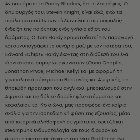
Αν σου άρεσε το Peaky Blinders, θα τη λατρέψεις. Ο
δημιουργός του, Steven Knight, είναι εδώ, ενώ τα
υπόλοιπα credits των τίτλων είναι η πιο ασφαλής
ένδειξη της ποιότητας ενός γνήσια εθιστικού
δράματος: Ο Tom Hardy χρηματοδοτεί την παραγωγή
και συνυπογράφει το σενάριο μαζί με τον πατέρα του,
Edward «Chips» Hardy έχοντας στη διάθεσή του ένα
ιδανικό καστ συμπρωταγωνιστών (Oona Chaplin,
Jonathan Pryce, Michael Kelly) και με αφορμή τη
γεωπολιτική σύγκρουση Βρετανίας και Αμερικής, τη
θηριώδη προέλαση του αγγλικού ιμπεριαλισμού στην
Αφρική και τις δόλιες δοσοληψίες στέμματος και
κεφαλαίου το 19ο αιώνα, μας προσφέρει ένα καίριο
σχόλιο για την ισοπεδωτική φύση της εξουσίας, μέσα
από ιστορικά αληθοφανή στιγμιότυπα, εφετζίδικη
steampunk ενδυματολογία και τους διαχρονικά
άρτιους ηχητικούς όγκους του Max Richter σε ένα