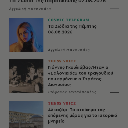
Τα Ζώδια της Παρασκευής 07.08.2026
Αγγελική Μανουσάκη
COSMIC TELEGRAM
Τα Ζώδια της Πέμπτης
06.08.2026
Αγγελική Μανουσάκη
THESS VOICE
Γιάννης Γκουλιόβας: Ήταν ο
«Σαλονικιός» του τραγουδιού
που ερμήνευε ο Στράτος
Διονυσίου;
Στέφανος Τσιτσόπουλος
THESS VOICE
Αλκαζάρ: Το στοίχημα της
επόμενης μέρας για το ιστορικό
μνημείο