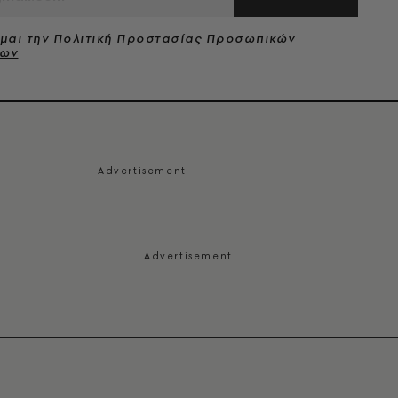
μαι την
Πολιτική Προστασίας Προσωπικών
νων