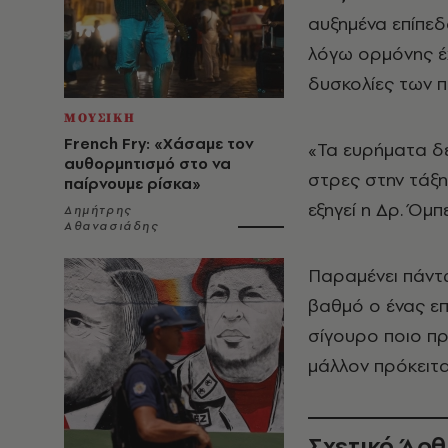
αυξημένα επίπεδ
λόγω ορμόνης έ
δυσκολίες των π
ΜΟΥΣΙΚΗ
French Fry: «Χάσαμε τον
«Τα ευρήματα δε
αυθορμητισμό στο να
στρες στην τάξ
παίρνουμε ρίσκα»
εξηγεί η Δρ. Όμπ
Δημήτρης
Αθανασιάδης
Παραμένει πάντ
βαθμό ο ένας επη
σίγουρο ποιο πρ
μάλλον πρόκειτα
Σχετικό Άρ