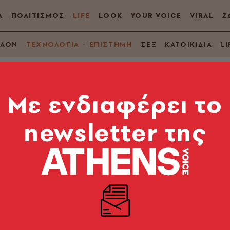
Α
ΠΟΛΙΤΙΣΜΟΣ
LIFE
LOOK
YOUR VOICE
VIRAL
Ζ
ΛΛΟΝ
ΤΕΧΝΟΛΟΓΙΑ - ΕΠΙΣΤΗΜΗ
ΣΕΞ
ΚΑΤΟΙΚΙΔΙΑ
LI
Mε ενδιαφέρει το
newsletter της
οι δάσκαλοι διαπλά
ς
 σύμφωνα με έρευνα