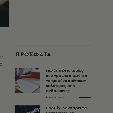
ΠΡΟΣΦΑΤΑ
ές
πο
Μελέτη: Οι ιστορίες
που γράφει η τεχνητή
νοημοσύνη κρίθηκαν
καλύτερες από
ανθρώπινες
Newsroom
Spotify: Λανσάρει τα
User Notes για