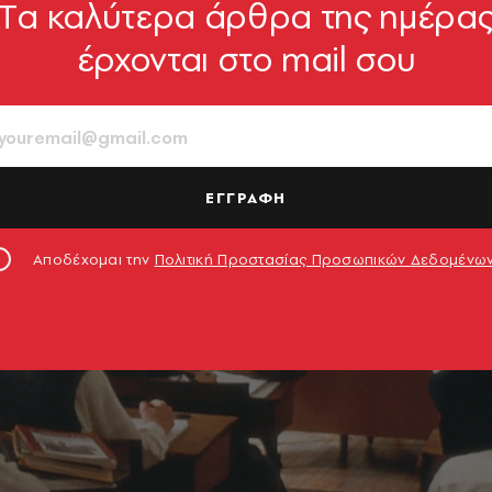
Tα καλύτερα άρθρα της ημέρα
έρχονται στο mail σου
ΕΓΓΡΑΦΗ
Αποδέχομαι την
Πολιτική Προστασίας Προσωπικών Δεδομένω