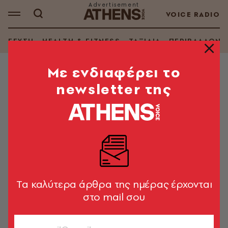
VOICE RADIO
ΓΕΥΣΗ
HEALTH & FITNESS
ΤΑΞΙΔΙΑ
ΠΕΡΙΒΑΛΛΟΝ
Mε ενδιαφέρει το
newsletter της
ΣΕΞ
Quiz: Τα Dos & Don'ts για το πιο
ερωτικό καλοκαίρι χωρίς
απογοητεύσεις
Λαμπρινή Τρούγκου
Tα καλύτερα άρθρα της ημέρας έρχονται
στο mail σου