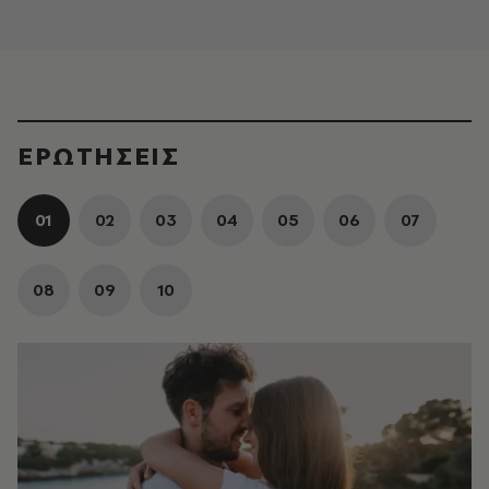
ΕΡΩΤΗΣΕΙΣ
01
02
03
04
05
06
07
08
09
10