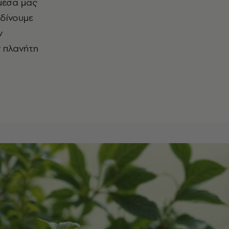
 μέσα μας
 δίνουμε
ν
ν πλανήτη