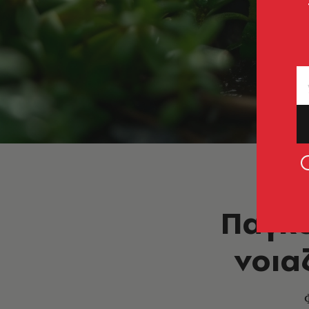
Παγκό
νοια