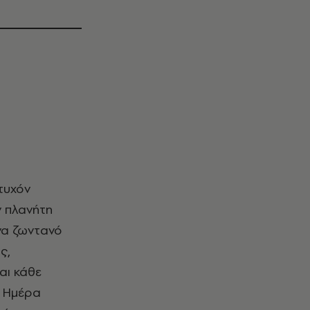
ν πλανήτη
Ένα ζωντανό
ς,
αι κάθε
α Ημέρα