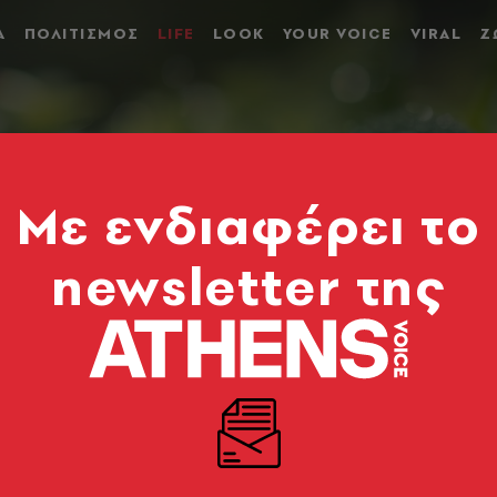
Α
ΠΟΛΙΤΙΣΜΟΣ
LIFE
LOOK
YOUR VOICE
VIRAL
Ζ
Mε ενδιαφέρει το
newsletter της