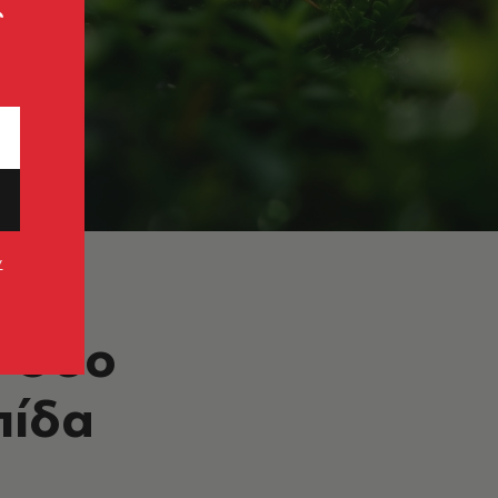
ς
ν
: Όσο
πίδα