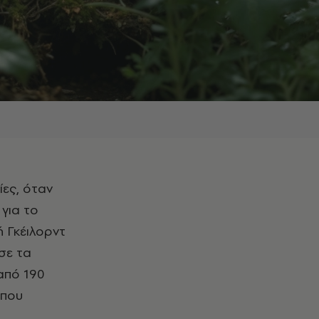
για το
ή Γκέιλορντ
σε τα
 από 190
 που