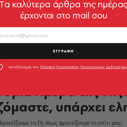
Tα καλύτερα άρθρα της ημέρα
έρχονται στο mail σου
ΕΓΓΡΑΦΗ
Αποδέχομαι την
Πολιτική Προστασίας Προσωπικών Δεδομένω
ΠΕΡΙΒΑΛΛΟΝ
σμια Ημέρα της Γης
ζόμαστε, υπάρχει ελ
Φροντίζουμε τη Γη όπως φροντίζουμε το σπίτι μας;