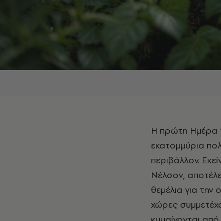
Η πρώτη Ημέρα της Γης διοργανώθηκε το 1970 στις Ηνωμένες Πολιτείες, όταν
εκατομμύρια πο
περιβάλλον. Εκε
Νέλσον, αποτέλε
θεμέλια για την
χώρες συμμετέχο
κυμαίνονται από