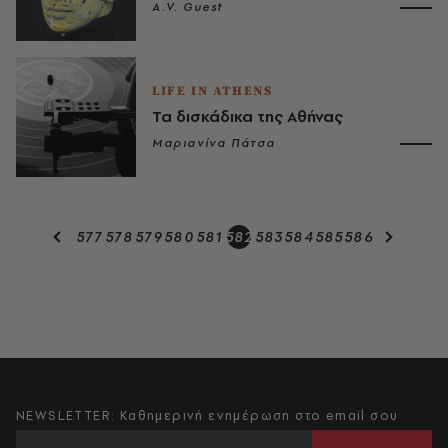
A.V. Guest
LIFE IN ATHENS
Τα δισκάδικα της Αθήνας
Μαριανίνα Πάτσα
577
578
579
580
581
582
583
584
585
586
NEWSLETTER: Καθημερινή ενημέρωση στο email σου