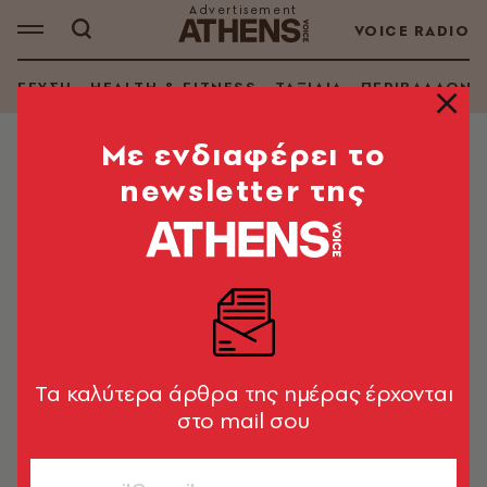
VOICE RADIO
ΓΕΥΣΗ
HEALTH & FITNESS
ΤΑΞΙΔΙΑ
ΠΕΡΙΒΑΛΛΟΝ
Mε ενδιαφέρει το
newsletter της
ΤΕΛΕΥΤΑΙΑ
LIFE IN ATHENS
Η «Α.V.» ξενυχτάει στο Μπουρνάζι
A.V. Guest
Tα καλύτερα άρθρα της ημέρας έρχονται
στο mail σου
LIFE IN ATHENS
Ηλεκτρονικό Tαχυδρομείο