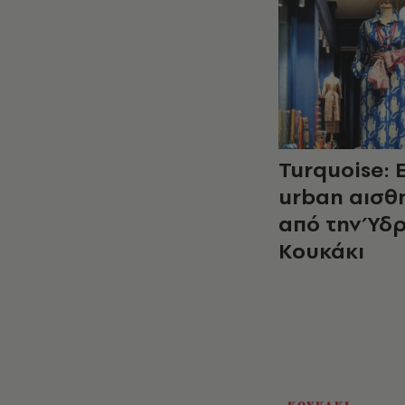
Turquoise: 
urban αισθ
από την Ύδ
Κουκάκι