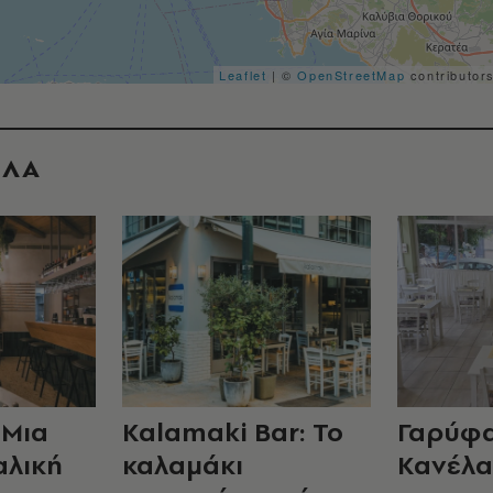
Leaflet
| ©
OpenStreetMap
contributor
ΟΛΑ
 Μια
Kalamaki Bar: Το
Γαρύφα
αλική
καλαμάκι
Κανέλα: