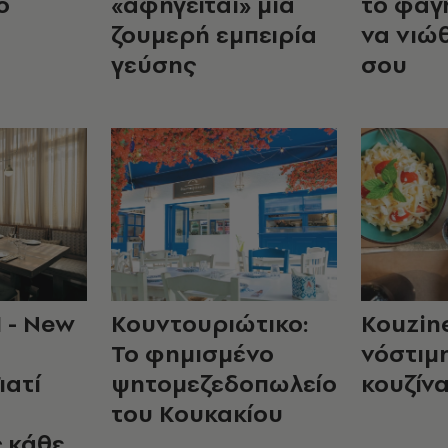
ο
«αφηγείται» μία
το φαγ
ζουμερή εμπειρία
να νιώθ
γεύσης
σου
- New
Κουντουριώτικο:
Kouzin
Το φημισμένο
νόστιμ
ιατί
ψητομεζεδοπωλείο
κουζίν
του Κουκακίου
ς κάθε