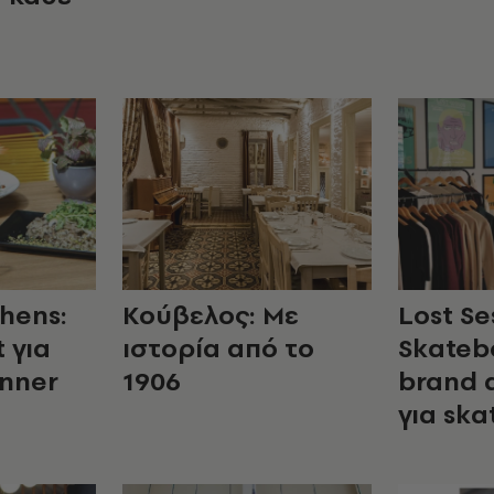
hens:
Κούβελος: Με
Lost Se
 για
ιστορία από το
Skateb
inner
1906
brand 
για ska