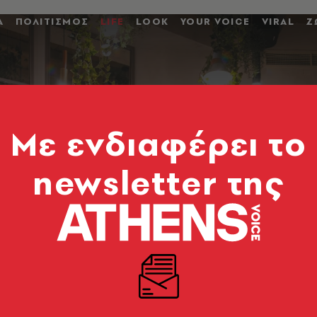
Α
ΠΟΛΙΤΙΣΜΟΣ
LIFE
LOOK
YOUR VOICE
VIRAL
Ζ
Mε ενδιαφέρει το
newsletter της