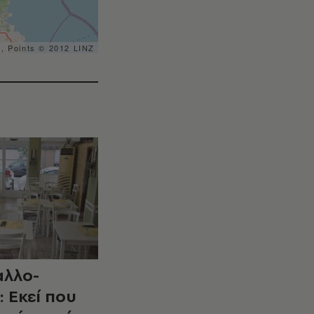
s, Points © 2012 LINZ
λλο-
 Εκεί που