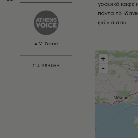
γραφικά καφέ κ
πάντα το ιδανι
ψώνια σου.
A.V. Team
+
1’ ΔΙΑΒΑΣΜΑ
-