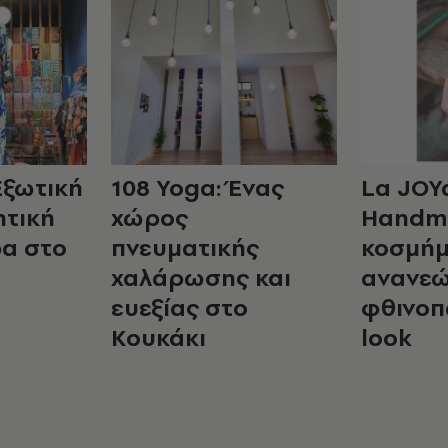
Εξωτική
108 Yoga: Ένας
La JOY
ητική
χώρος
Handm
ρα στο
πνευματικής
κοσμήμ
χαλάρωσης και
ανανεώ
ευεξίας στο
φθινοπ
Κουκάκι
look