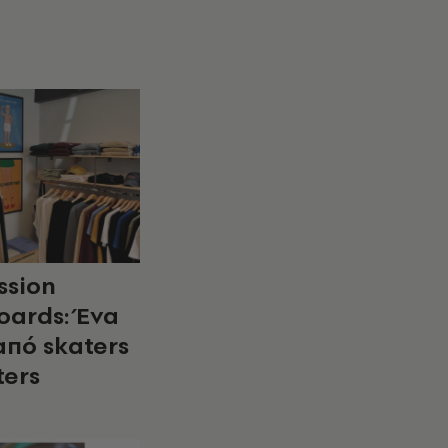
ssion
oards: Ένα
από skaters
ters