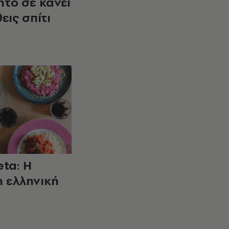
ητό σε κάνει
εις σπίτι
eta: Η
η ελληνική
α