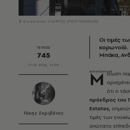
© Eurokinissi/ ΓΙΩΡΓΟΣ ΣΤΕΡΓΙΟΠΟΥΛΟΣ
Οι τιμές τω
κορωνοϊό. 
ΤΕΥΧΟΣ
745
Μπάκα, Ανδ
17.06.2020, 14:09
Μ
είωση παρ
ορισμένε
ότι η τάσ
πρόεδρος του Π
Estates,
σημειών
Τάκης Σκριβάνος
τιμές των ενοικί
ανώτατο επίπεδο