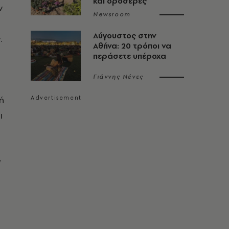
και δροσερές
ν
Newsroom
Αύγουστος στην
.
Αθήνα: 20 τρόποι να
περάσετε υπέροχα
Γιάννης Νένες
ή
ι