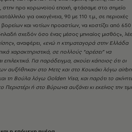
, στην προ κορωνοϊού εποχή, φτάσαμε στο σημείο
ατάλληλο για οικογένεια, 90 με 110 τ.μ., σε περιοχές
 βορείων και νοτίων προαστίων, να κοστίζει από 650
ηλαδή σχεδόν όσο ένας μέσος μηνιαίος μισθός», λέε
ίσης»
, αναφέρει,
«ενώ η κτηματαγορά στην Ελλάδα
οπικά χαρακτηριστικά, σε πολλούς “αρέσει” να
επιλεκτικά. Για παράδειγμα, ακούει κάποιος ότι οι
των αυξήθηκαν στο Μετς και στο Κουκάκι λόγω airb
αι τη Βούλα λόγω Golden Visa, και παρότι το ακίνητ
ο Περιστέρι ή στο Βύρωνα αυξάνει κι εκείνος την τιμ
 και η επόμενη ημέρα