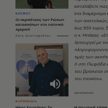
καταλάβετε πώς
ένα διαμέρισμα κ
ΚΟΣΜΟΣ
Οι περιπέτειες των Ρώσων
των ανατολικών,
κατασκόπων στη Λατινική
έως 850 ευρώ, δ
Αμερική
ο κ. Μπάκας.
«Επ
Σώτη Τριανταφύλλου
λειτουργεί με τ
πληροφορούνται 
τιμές των ακινή
ή στη Γλυφάδα κ
του βρίσκεται στ
του ενοικίου».
ΚΑΤΟΙΚΙΔΙΑ
Η πτωτική τάση
Νίκος Χρυσάκης: Το