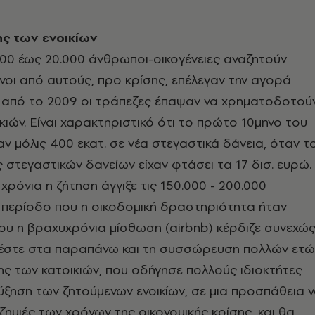
ης των ενοικίων
00 έως 20.000 άνθρωποι-οικογένειες αναζητούν
ένοι από αυτούς, προ κρίσης, επέλεγαν την αγορά
, από το 2009 οι τράπεζες έπαψαν να χρηματοδοτού
κιών. Είναι χαρακτηριστικό ότι το πρώτο 10μηνο του
ν μόλις 400 εκατ. σε νέα στεγαστικά δάνεια, όταν τ
ς στεγαστικών δανείων είχαν φτάσει τα 17 δισ. ευρώ.
χρόνια η ζήτηση άγγιξε τις 150.000 - 200.000
ια περίοδο που η οικοδομική δραστηριότητα ήταν
ου η βραχυχρόνια μίσθωση (airbnb) κέρδιζε συνεχώ
στε στα παραπάνω και τη συσσώρευση πολλών ετώ
ς των κατοικιών, που οδήγησε πολλούς ιδιοκτήτες
ξηση των ζητούμενων ενοικίων, σε μια προσπάθεια 
ζημιές των χρόνων της οικονομικής κρίσης, και θα