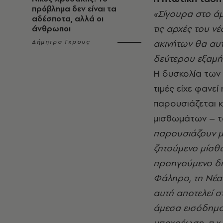
πρόβλημα δεν είναι τα
«Σίγουρα στο άμ
αδέσποτα, αλλά οι
τις αρχές του ν
άνθρωποι
ακινήτων θα αυτ
Δήμητρα Γκρους
δεύτερου εξαμήν
Η δυσκολία των 
τιμές είχε φανε
παρουσιάζεται κ
μισθωμάτων – τ
παρουσιάζουν μι
ζητούμενο μίσθω
προηγούμενο διά
Φάληρο, τη Νέα 
αυτή αποτελεί σ
άμεσα εισόδημα,
υποχρέωση, π.χ. 