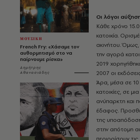
Οι λόγοι αύξησ
Κάθε χρόνο 15.0
κατοικία. Ορισμ
ΜΟΥΣΙΚΗ
ακινήτου. Όμως
French Fry: «Χάσαμε τον
αυθορμητισμό στο να
την αγορά κατοι
παίρνουμε ρίσκα»
2019 χορηγήθηκα
Δημήτρης
2007 οι εκδόσει
Αθανασιάδης
Άρα, μέσα σε 10 
κατοικίες, σε μ
ανύπαρκτη και π
έδαφος. Προσθέ
της υποαπόδοση
στην απότομη αύ
περιορίσουν τις 