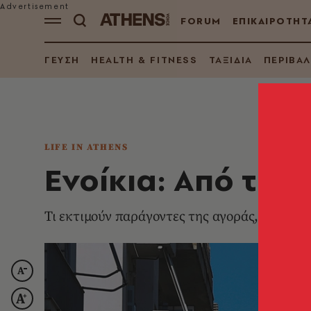
FORUM
ΕΠΙΚΑΙΡΟΤΗΤ
ΓΕΥΣΗ
HEALTH & FITNESS
ΤΑΞΙΔΙΑ
ΠΕΡΙΒΑ
LIFE IN ATHENS
Ενοίκια: Από την
Τι εκτιμούν παράγοντες της αγοράς, πώς επη