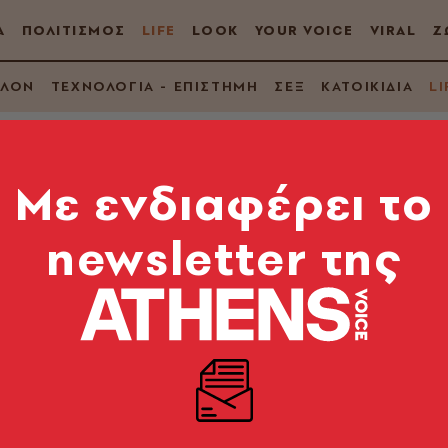
Α
ΠΟΛΙΤΙΣΜΟΣ
LIFE
LOOK
YOUR VOICE
VIRAL
Ζ
ΛΛΟΝ
ΤΕΧΝΟΛΟΓΙΑ - ΕΠΙΣΤΗΜΗ
ΣΕΞ
ΚΑΤΟΙΚΙΔΙΑ
LI
Mε ενδιαφέρει το
newsletter της
 άνοδο στην πτώση
ρεάζουν τα airbnb και τι θα γίνει την επόμενη μέρα