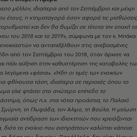
εσο μέλλον, ιδιαίτερα από τον Σεπτέμβριο και μέχρι
έου έτους, η κτηματαγορά όσον αφορά τις μισθώσει
ορυθμιστεί και δεν θα θυμίζει σε τίποτα την εποχή τ
ου του 2018 και το 2019»
, σύμφωνα με τον κ. Μπάκα.
ενοικιαστών να ανταπεξέλθουν στις ανεβασμένες
ί ήδη από τον Σεπτέμβριο του 2018, όταν άρχισε να
αι πάλι αύξηση στην καθυστέρηση της καταβολής τω
α λεγόμενα «φέσια».
«Ήδη οι τιμές των ενοικίων
α φθίνουσα τάση, ιδιαίτερα σε περιοχές όπου το
μα είχε φτάσει στο ανώτερο επίπεδο το
στημα, όπως π.χ. στα νότια προάστια, το Παλαιό
Σμύρνη, τη Γλυφάδα, τον Άλιμο, τη Βούλα. Η μείωση
τιγμιαία αντίδραση των ιδιοκτητών που χρειάζονται
 διότι το ενοίκιο που εισπράττουν καλύπτει κάποια
τη δόση του δανείου. Παράλληλα, δεν είναι λίγοι κι