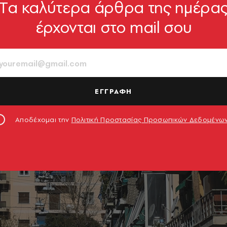
Tα καλύτερα άρθρα της ημέρα
έρχονται στο mail σου
ΕΓΓΡΑΦΗ
Αποδέχομαι την
Πολιτική Προστασίας Προσωπικών Δεδομένω