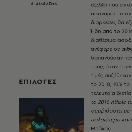
εξέλιξη που επι
6’ ΔΙΑΒΑΣΜΑ
οικονομία. Το α
διαρκέσει, θα ε
Ήδη από το 2016 
διαθέσιμα εισοδ
ανέφερε σε έκθε
δαπανούσαν πάν
τους, όταν ο μέ
τιμές αυξήθηκαν
EΠΙΛΟΓΈΣ
το 2018, 10% το
τελευταία διετία
το 2016 ήθελε το
συμβιβαστεί με τ
παλαιότερο και 
Μπάκας.