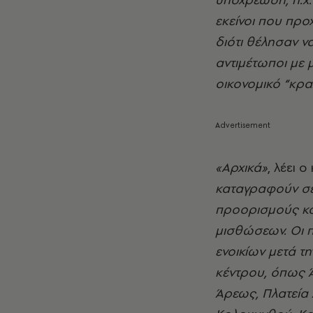
εκείνοι που πρ
διότι θέλησαν ν
αντιμέτωποι με 
οικονομικό “κρα
«Αρχικά»
, λέει 
καταγραφούν σε
προορισμούς κα
μισθώσεων. Οι 
ενοικίων μετά τ
κέντρου, όπως Ά
Άρεως, Πλατεία Α