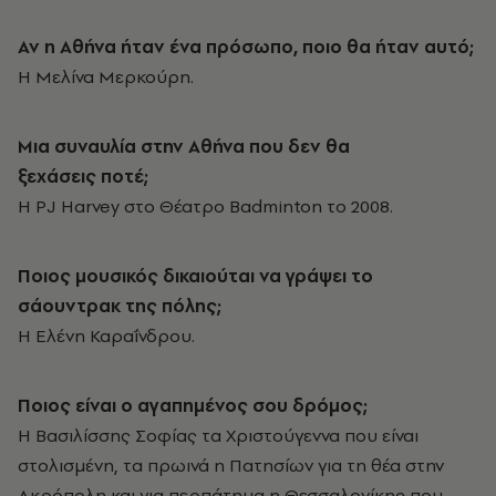
Αν η Αθήνα ήταν ένα πρόσωπο, ποιο θα ήταν αυτό;
Η Μελίνα Μερκούρη.
Μια συναυλία στην Αθήνα που δεν θα
ξεχάσεις ποτέ;
H PJ Harvey στο Θέατρο Badminton το 2008.
Ποιος μουσικός δικαιούται να γράψει το
σάουντρακ της πόλης;
Η Ελένη Καραΐνδρου.
Ποιος είναι ο αγαπημένος σου δρόμος;
H Βασιλίσσης Σοφίας τα Χριστούγεννα που είναι
στολισμένη, τα πρωινά η Πατησίων για τη θέα στην
Ακρόπολη και για περπάτημα η Θεσσαλονίκης που