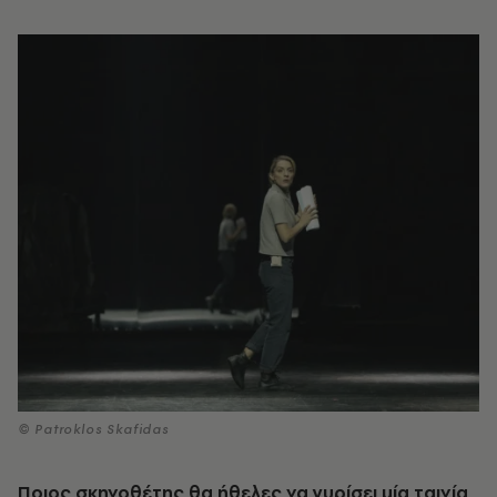
© Patroklos Skafidas
Ποιος σκηνοθέτης θα ήθελες να γυρίσει μία ταινία