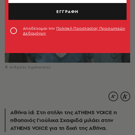
ΕΓΓΡΑΦΗ
Αποδέχομαι την
Πολιτική Προστασίας Προσωπικών
Δεδομένων
© Ανδρέας Σιμόπουλος
Αθήνα id: Στη στήλη της ATHENS VOICE η
ηθοποιός Γιούλικα Σκαφιδά μιλάει στην
ATHENS VOICE για τη δική της Αθήνα.