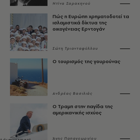
Ντίνα Σαρακηνού
Πώς η Ευρώπη χρηματοδοτεί τα
ισλαμιστικά δίκτυα της
οικογένειας Ερντογάν
Σώτη Τριανταφύλλου
Ο τουρισμός της γουρούνας
Ανδρέας Βασιλιάς
Ο Τραμπ στην παγίδα της
αμερικανικής ισχύος
Άγης Παπαγεωργίου