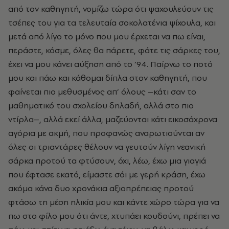
από τον καθηγητή, νομίζω τώρα ότι ψαχουλεύουν τις
τσέπες του για τα τελευταία σοκολατένια ψίχουλα, και
μετά από λίγο το μόνο που μου έρχεται να πω είναι,
περάστε, κόσμε, όλες θα πάρετε, φάτε τις σάρκες του,
έχει να μου κάνει αύξηση από το ’94. Παίρνω το ποτό
μου και πάω και κάθομαι δίπλα στον καθηγητή, που
φαίνεται πιο μεθυσμένος απ’ όλους –κάτι σαν το
μαθηματικό του σχολείου δηλαδή, αλλά στο πιο
ντίρλα–, αλλά εκεί άλλα, μαζεύονται κάτι εικοσάχρονα
αγόρια με ακμή, που προφανώς αναρωτιούνται αν
όλες οι τριαντάρες θέλουν να γευτούν λίγη νεανική
σάρκα προτού τα φτύσουν, όχι, λέω, έχω μια γιαγιά
που έφτασε εκατό, είμαστε σόι με γερή κράση, έχω
ακόμα κάνα δυο χρονάκια αξιοπρέπειας προτού
φτάσω τη μέση ηλικία μου και κάντε χώρο τώρα για να
πω στο φίλο μου ότι άντε, χτυπάει κουδούνι, πρέπει να