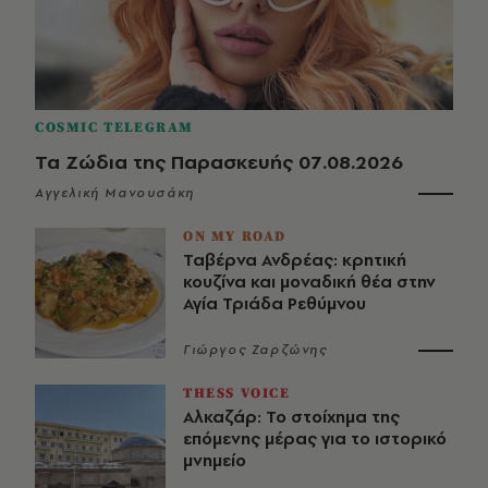
COSMIC TELEGRAM
Τα Ζώδια της Παρασκευής 07.08.2026
Αγγελική Μανουσάκη
ON MY ROAD
Ταβέρνα Ανδρέας: κρητική
κουζίνα και μοναδική θέα στην
Αγία Τριάδα Ρεθύμνου
Γιώργος Ζαρζώνης
THESS VOICE
Αλκαζάρ: Το στοίχημα της
επόμενης μέρας για το ιστορικό
μνημείο