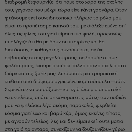
διαδρομή ξεφουρνίζει ότι πάμε στο χορό της σχολής
του, γεγονός που μέχρι τώρα είχε κάνει γαργάρα. Όταν
φτάνουμε εκεί συνειδητοποιώ πλήρως το ρόλο μου,
είμαι το προπέτασμα καπνού του, με διάλεξε εμένα απ’
όλες τις φίλες του γιατί είμαι η πιο ψηλή, προφανώς
υπολόγιζε ότι θα με δουν οι πιτσιρίκες και θα
διστάσουν, ο καθηγητής συνοδεύεται, αν όχι
σεβασμός στους μεγαλύτερους, σεβασμός στους
ψηλότερους, έχουμε ακούσει πολλά σαχλά σχόλια στη
διάρκεια της ζωής μας. Δεχόμαστε μια τρομακτική
επίθεση από διάφορα αγριεμένα κοριτσόπουλα –ούτε
Σερενάτες να μοιράζαμε– και εγώ έχω μια αποστολή
να εκτελέσω, οπότε σηκώνομαι στις μύτες των ποδιών
μου να ψηλώσω λίγο ακόμη, παρακαλώ, φερθείτε
κόσμια γιατί έχω και βαρύ χέρι, όμως εκείνες τίποτα,
με αγνοούν τελείως, λες και δεν είμαι εκεί, ούτε ματιά
στη γριά τριαντάρα, συνεχίζουν να ζουζουνίζουν γύρω