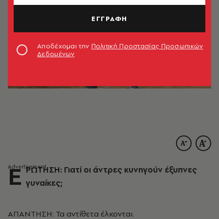
ΕΓΓΡΑΦΗ
Αποδέχομαι την
Πολιτική Προστασίας Προσωπικών
Δεδομένων
E
PΩTHΣH: Γιατί οι άντρες κυνηγούν έξυπνες
γυναίκες;
AΠANTHΣH: Τα αντίθετα έλκονται.