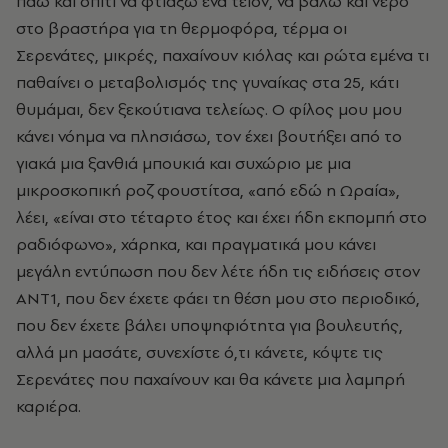
πάω και σπίτι να φτιάξω ένα τέιον, να βάλω και νερό
στο βραστήρα για τη θερμοφόρα, τέρμα οι
Σερενάτες, μικρές, παχαίνουν κιόλας και ρώτα εμένα τι
παθαίνει ο μεταβολισμός της γυναίκας στα 25, κάτι
θυμάμαι, δεν ξεκούτιανα τελείως. O φίλος μου μου
κάνει νόημα να πλησιάσω, τον έχει βουτήξει από το
γιακά μια ξανθιά μπουκιά και συχώριο με μια
μικροσκοπική ροζ φουστίτσα, «από εδώ η Ωραία»,
λέει, «είναι στο τέταρτο έτος και έχει ήδη εκπομπή στο
ραδιόφωνο», χάρηκα, και πραγματικά μου κάνει
μεγάλη εντύπωση που δεν λέτε ήδη τις ειδήσεις στον
AΝΤ1, που δεν έχετε φάει τη θέση μου στο περιοδικό,
που δεν έχετε βάλει υποψηφιότητα για βουλευτής,
αλλά μη μασάτε, συνεχίστε ό,τι κάνετε, κόψτε τις
Σερενάτες που παχαίνουν και θα κάνετε μια λαμπρή
καριέρα.