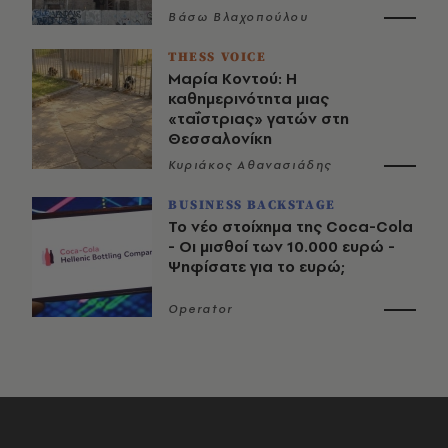
Βάσω Βλαχοπούλου
THESS VOICE
Μαρία Κοντού: Η
καθημερινότητα μιας
«ταΐστριας» γατών στη
Θεσσαλονίκη
Κυριάκος Αθανασιάδης
BUSINESS BACKSTAGE
Το νέο στοίχημα της Coca-Cola
- Οι μισθοί των 10.000 ευρώ -
Ψηφίσατε για το ευρώ;
Operator