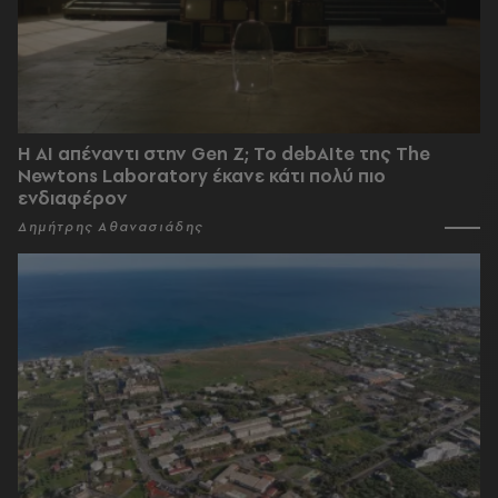
Η AI απέναντι στην Gen Z; Το debAIte της The
Newtons Laboratory έκανε κάτι πολύ πιο
ενδιαφέρον
Δημήτρης Αθανασιάδης