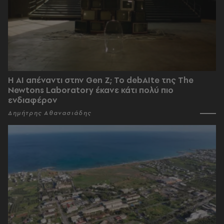
Η AI απέναντι στην Gen Z; Το debAIte της The
Newtons Laboratory έκανε κάτι πολύ πιο
ενδιαφέρον
Δημήτρης Αθανασιάδης