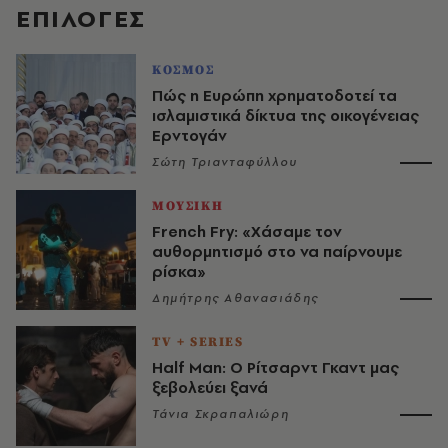
EΠΙΛΟΓΈΣ
ΚΟΣΜΟΣ
Πώς η Ευρώπη χρηματοδοτεί τα
ισλαμιστικά δίκτυα της οικογένειας
Ερντογάν
Σώτη Τριανταφύλλου
ΜΟΥΣΙΚΗ
French Fry: «Χάσαμε τον
αυθορμητισμό στο να παίρνουμε
ρίσκα»
Δημήτρης Αθανασιάδης
TV + SERIES
Half Man: Ο Ρίτσαρντ Γκαντ μας
ξεβολεύει ξανά
Τάνια Σκραπαλιώρη