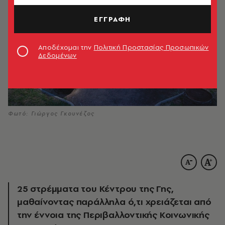
ΕΓΓΡΑΦΗ
Αποδέχομαι την
Πολιτική Προστασίας Προσωπικών
Δεδομένων
Φωτό: Γιώργος Γκουνέζος
25 στρέμματα του Κέντρου της Γης,
μαθαίνοντας παράλληλα ό,τι χρειάζεται από
την έννοια της Περιβαλλοντικής Κοινωνικής