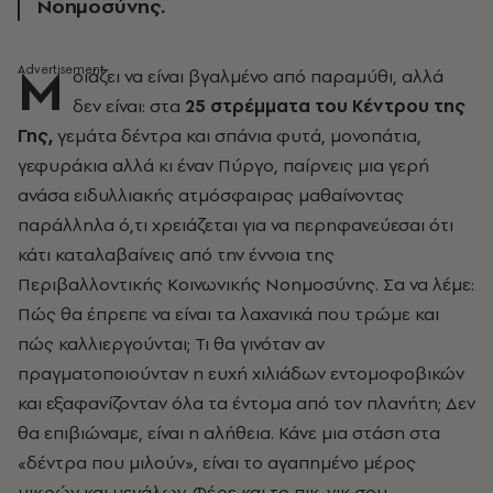
Νοημοσύνης.
M
οιάζει να είναι βγαλμένο από παραμύθι, αλλά
δεν είναι: στα
25 στρέμματα του Κέντρου της
Γης,
γεμάτα δέντρα και σπάνια φυτά, μονοπάτια,
γεφυράκια αλλά κι έναν Πύργο, παίρνεις μια γερή
ανάσα ειδυλλιακής ατμόσφαιρας μαθαίνοντας
παράλληλα ό,τι χρειάζεται για να περηφανεύεσαι ότι
κάτι καταλαβαίνεις από την έννοια της
Περιβαλλοντικής Κοινωνικής Νοημοσύνης. Σα να λέμε:
Πώς θα έπρεπε να είναι τα λαχανικά που τρώμε και
πώς καλλιεργούνται; Τι θα γινόταν αν
πραγματοποιούνταν η ευχή χιλιάδων εντομοφοβικών
και εξαφανίζονταν όλα τα έντομα από τον πλανήτη; Δεν
θα επιβιώναμε, είναι η αλήθεια. Κάνε μια στάση στα
«δέντρα που μιλούν», είναι το αγαπημένο μέρος
μικρών και μεγάλων. Φέρε και το πικ-νικ σου.