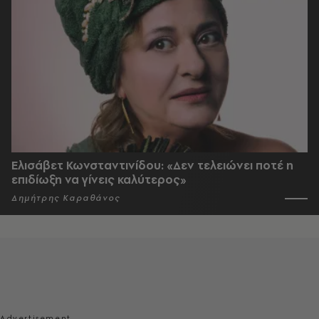
Ελισάβετ Κωνσταντινίδου: «Δεν τελειώνει ποτέ η
επιδίωξη να γίνεις καλύτερος»
Δημήτρης Καραθάνος