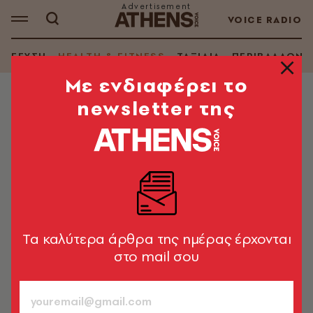
VOICE RADIO
ΓΕΥΣΗ
HEALTH & FITNESS
ΤΑΞΙΔΙΑ
ΠΕΡΙΒΑΛΛΟΝ
Mε ενδιαφέρει το
newsletter της
HEALTH & FITNESS
Kοκαΐνη: Μία δόση από «μαγικά
μανιτάρια» ίσως βοηθά στην
απεξάρτηση
Η μελέτη παρακολούθησε 40 χρήστες στις ΗΠΑ για
περίπου έξι μήνες
Tα καλύτερα άρθρα της ημέρας έρχονται
στο mail σου
Newsroom
19.05.2026, 19:30
1’ ΔΙΑΒΑΣΜΑ