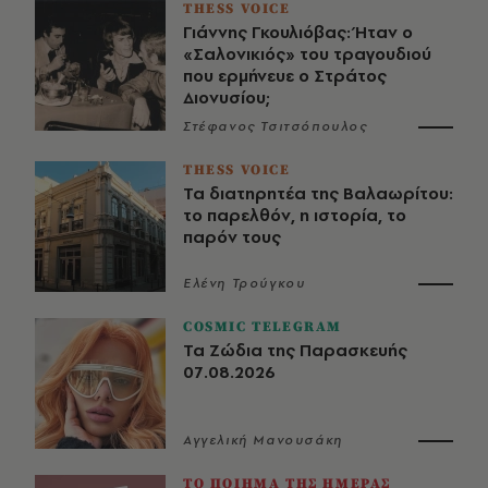
THESS VOICE
Γιάννης Γκουλιόβας: Ήταν ο
«Σαλονικιός» του τραγουδιού
που ερμήνευε ο Στράτος
Διονυσίου;
Στέφανος Τσιτσόπουλος
THESS VOICE
Τα διατηρητέα της Βαλαωρίτου:
το παρελθόν, η ιστορία, το
παρόν τους
Ελένη Τρούγκου
COSMIC TELEGRAM
Τα Ζώδια της Παρασκευής
07.08.2026
Αγγελική Μανουσάκη
ΤΟ ΠΟΙΗΜΑ ΤΗΣ ΗΜΕΡΑΣ