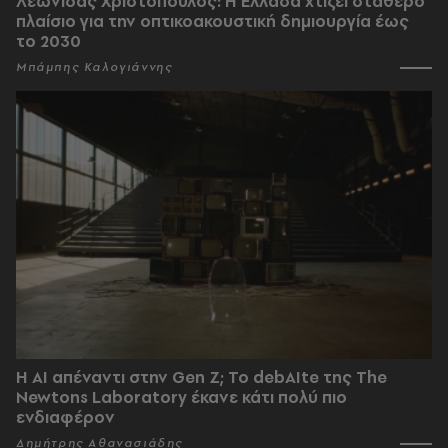
Λεωνίδας Χριστόπουλος: Η Ελλάδα χτίζει σταθερό
πλαίσιο για την οπτικοακουστική δημιουργία έως
το 2030
Μπάμπης Καλογιάννης
Η AI απέναντι στην Gen Z; Το debAIte της The
Newtons Laboratory έκανε κάτι πολύ πιο
ενδιαφέρον
Δημήτρης Αθανασιάδης