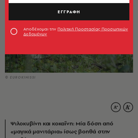
ΕΓΓΡΑΦΗ
Αποδέχομαι την
Πολιτική Προστασίας Προσωπικών
Δεδομένων
© EUROKINISSI
Ψιλοκυβίνη και κοκαΐνη: Μία δόση από
«μαγικά μανιτάρια» ίσως βοηθά στην