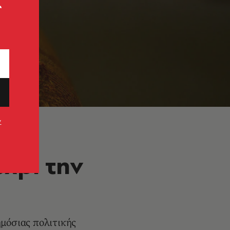
ς
ν
χρι την
ημόσιας πολιτικής