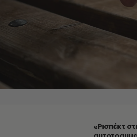
«Ρισπέκτ στ
αυτοτραυμα