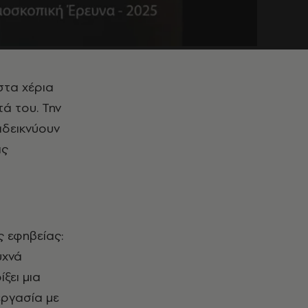
στα χέρια
τά του. Την
αδεικνύουν
ας
ς εφηβείας:
υχνά
ξει μια
εργασία με