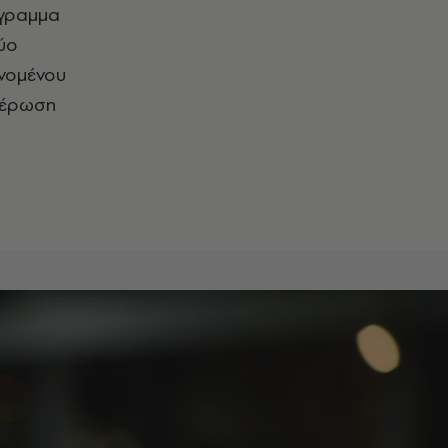
όγραμμα
δύο
ινομένου
ημέρωση