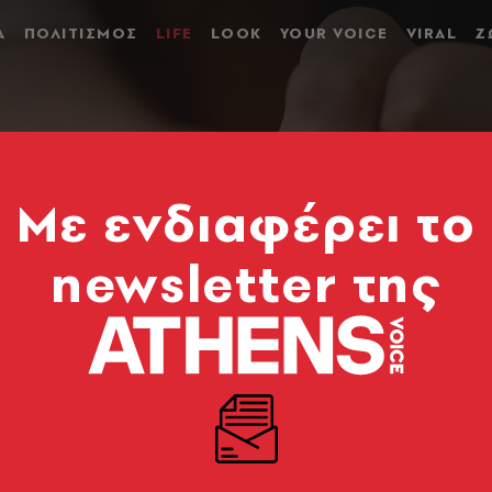
Α
ΠΟΛΙΤΙΣΜΟΣ
LIFE
LOOK
YOUR VOICE
VIRAL
Ζ
Mε ενδιαφέρει το
newsletter της