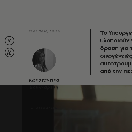
Το Υπουργε
11.05.2026, 18:35
υλοποιούν 
δράση για 
οικογένειέ
αυτοτραυμ
από την πε
Κωνσταντίνα
Βουλγαρέλη
3’ ΔΙΑΒΑΣΜΑ