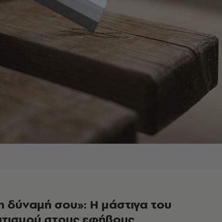
η δύναμή σου»: Η μάστιγα του
τισμού στους εφήβους