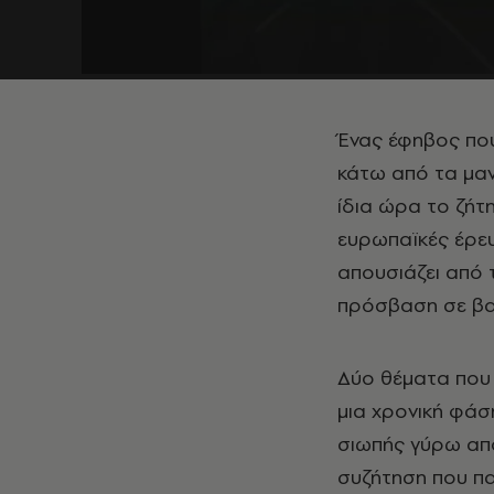
Ένας έφηβος πο
κάτω από τα μανί
ίδια ώρα το ζήτ
ευρωπαϊκές έρευ
απουσιάζει από 
πρόσβαση σε βα
Δύο θέματα που 
μια χρονική φάσ
σιωπής γύρω από
συζήτηση που πα