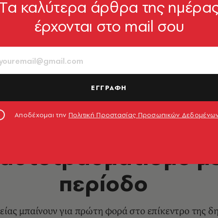
Tα καλύτερα άρθρα της ημέρα
έρχονται στο mail σου
ΕΓΓΡΑΦΗ
Αποδέχομαι την
Πολιτική Προστασίας Προσωπικών Δεδομένω
HEALTH & FITNESS
 αυτοτραυματισμό μέ
περίοδο
είας μπαίνουν για πρώτη φορά στο επίκεντρο της δ