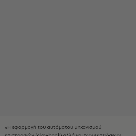
«Η εφαρμογή του αυτόματου μηχανισμού
επιστροφών (clawback) αλλά και των εκπτώσεων