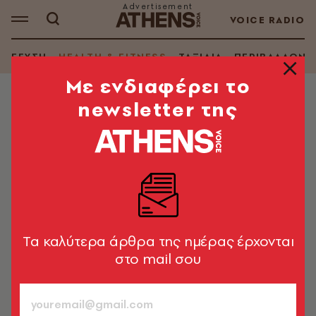
VOICE RADIO
ΓΕΥΣΗ
HEALTH & FITNESS
ΤΑΞΙΔΙΑ
ΠΕΡΙΒΑΛΛΟΝ
Mε ενδιαφέρει το
newsletter της
HEALTH & FITNESS
Η Roche Hellas συμμετέχει στο
δημόσιο διάλογο για ένα βιώσιμο
σύστημα υγείας
Οι προτεινόμενες αλλαγές στη δημόσια νοσοκομειακή
φαρμακευτική δαπάνη
Tα καλύτερα άρθρα της ημέρας έρχονται
στο mail σου
A.V. Team
20.12.2022, 13:59
2’ ΔΙΑΒΑΣΜΑ