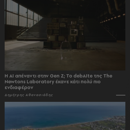
Η AI απέναντι στην Gen Z; Το debAIte της The
Newtons Laboratory έκανε κάτι πολύ πιο
ενδιαφέρον
Δημήτρης Αθανασιάδης