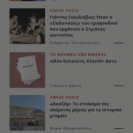
THESS VOICE
Γιάννης Γκουλιόβας: Ήταν ο
«Σαλονικιός» του τραγουδιού
που ερμήνευε ο Στράτος
Διονυσίου;
Στέφανος Τσιτσόπουλος
ΤΟ ΠΟΙΗΜΑ ΤΗΣ ΗΜΕΡΑΣ
Λίλλυ Κοτσώνη, Κλεινόν άστυ
Γιώργος Δήμος
THESS VOICE
Αλκαζάρ: Το στοίχημα της
επόμενης μέρας για το ιστορικό
μνημείο
Βάσω Βλαχοπούλου