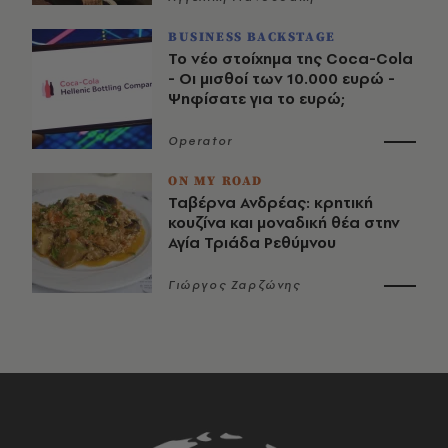
BUSINESS BACKSTAGE
Το νέο στοίχημα της Coca-Cola
- Οι μισθοί των 10.000 ευρώ -
Ψηφίσατε για το ευρώ;
Operator
ON MY ROAD
Ταβέρνα Ανδρέας: κρητική
κουζίνα και μοναδική θέα στην
Αγία Τριάδα Ρεθύμνου
Γιώργος Ζαρζώνης