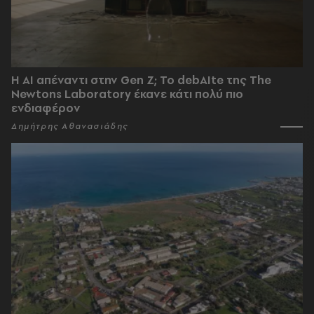
Η AI απέναντι στην Gen Z; Το debAIte της The
Newtons Laboratory έκανε κάτι πολύ πιο
ενδιαφέρον
Δημήτρης Αθανασιάδης