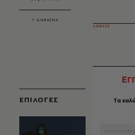
1’ ΔΙΑΒΑΣΜΑ
ABBVIE
Ε
Γ
EΠΙΛΟΓΈΣ
Tα καλύ
EMAIL