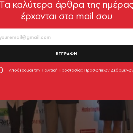
Tα καλύτερα άρθρα της ημέρα
έρχονται στο mail σου
ΕΓΓΡΑΦΗ
Αποδέχομαι την
Πολιτική Προστασίας Προσωπικών Δεδομένω