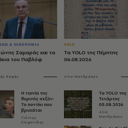
ΙΚΗ & ΟΙΚΟΝΟΜΙΑ
YOLO
τώνης Σαμαράς και τα
Τα YOLO της Πέμπτης
άκια του Παβλόφ
06.08.2026
λής Καψής
Λίνα Μανδράκου
Η ταινία της
Τα YOLO της
θερινής σεζόν:
Τετάρτης
Το ποντίκι που
05.08.2026
βρυχάται
Λίνα
Μανδράκου
Γιάννης
Στεφανίδης