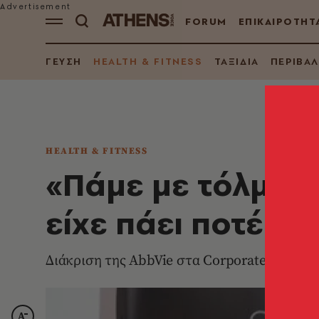
FORUM
ΕΠΙΚΑΙΡΟΤΗΤ
ΓΕΥΣΗ
HEALTH & FITNESS
ΤΑΞΙΔΙΑ
ΠΕΡΙΒΑ
HEALTH & FITNESS
«Πάμε με τόλμη ε
είχε πάει ποτέ πρ
Διάκριση της AbbVie στα Corporate Affairs