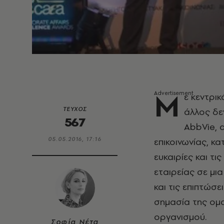
Μ
ε κεντρι
ΤΕΥΧΟΣ
άλλος δε
567
AbbVie, 
05.05.2016, 17:16
επικοινωνίας, κ
ευκαιρίες και τ
εταιρείας σε μι
και τις επιπτώσ
σημασία της ομα
οργανισμού.
Σοφία Νέτα