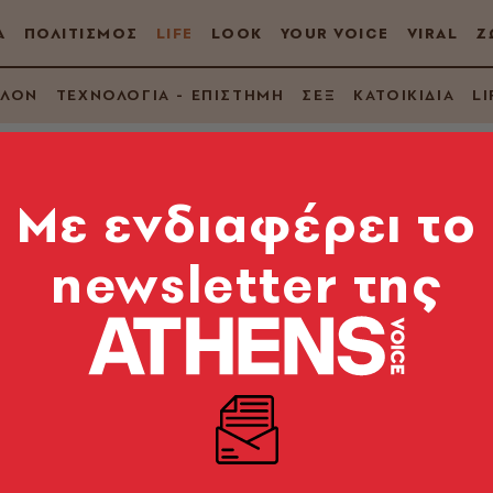
Α
ΠΟΛΙΤΙΣΜΟΣ
LIFE
LOOK
YOUR VOICE
VIRAL
Ζ
ΛΛΟΝ
ΤΕΧΝΟΛΟΓΙΑ - ΕΠΙΣΤΗΜΗ
ΣΕΞ
ΚΑΤΟΙΚΙΔΙΑ
LI
Mε ενδιαφέρει το
newsletter της
κεί που κανείς άλλο
ιν»
 Excellence Awards 2016