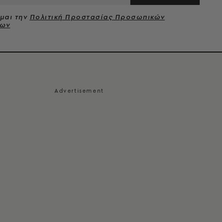
μαι την
Πολιτική Προστασίας Προσωπικών
νων