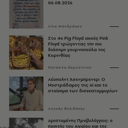
06.08.2026
Λίνα Μανδράκου
Στο 4ο Pig Floyd ακούς Pink
Floyd τρώγοντας την πιο
διάσημη γουρνοπούλα της
Κορινθίας
Νατάσσα Καρυστινού
Λέοπολντ Άσενμπρενερ: Ο
Νοστράδαμος της AI και το
στοίχημα των δισεκατομμυρίων
Λουκάς Βελιδάκης
Αριστομένης Προβελέγγιος: ο
ποιητής του Αιγαίου και της