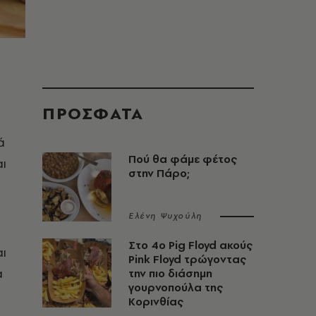
ΠΡΟΣΦΑΤΑ
ά
Πού θα φάμε φέτος
ι
στην Πάρο;
Ελένη Ψυχούλη
Στο 4ο Pig Floyd ακούς
ι
Pink Floyd τρώγοντας
α
την πιο διάσημη
γουρνοπούλα της
Κορινθίας