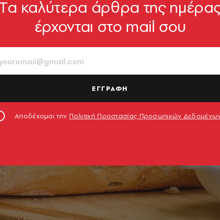
Tα καλύτερα άρθρα της ημέρα
έρχονται στο mail σου
ΕΓΓΡΑΦΗ
Αποδέχομαι την
Πολιτική Προστασίας Προσωπικών Δεδομένω