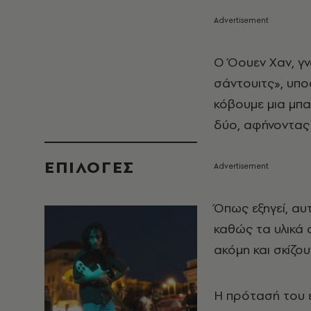
Ο Όουεν Χαν, γ
σάντουιτς», υπο
κόβουμε μια μπα
δύο, αφήνοντας 
EΠΙΛΟΓΈΣ
Όπως εξηγεί, αυ
καθώς τα υλικά 
ακόμη και σκίζου
Η πρότασή του ε