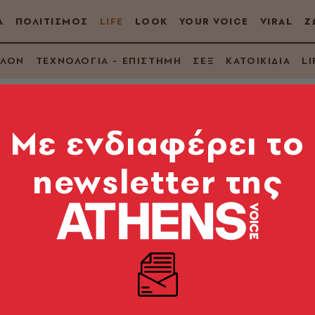
Α
ΠΟΛΙΤΙΣΜΟΣ
LIFE
LOOK
YOUR VOICE
VIRAL
Ζ
ΛΛΟΝ
ΤΕΧΝΟΛΟΓΙΑ - ΕΠΙΣΤΗΜΗ
ΣΕΞ
ΚΑΤΟΙΚΙΔΙΑ
LI
Mε ενδιαφέρει το
newsletter της
ος το σάντουιτς σο
 τα πάντα