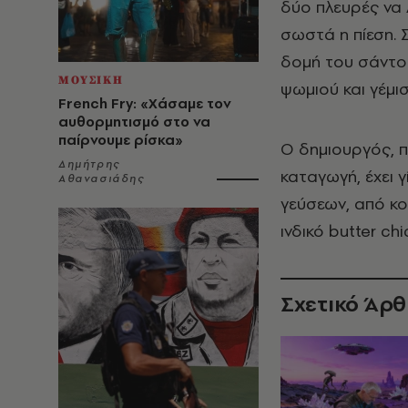
δύο πλευρές να 
σωστά η πίεση. 
δομή του σάντου
ΜΟΥΣΙΚΗ
ψωμιού και γέμισ
French Fry: «Χάσαμε τον
αυθορμητισμό στο να
παίρνουμε ρίσκα»
Ο δημιουργός, πο
Δημήτρης
καταγωγή, έχει 
Αθανασιάδης
γεύσεων, από κο
ινδικό butter chi
Σχετικό Άρ