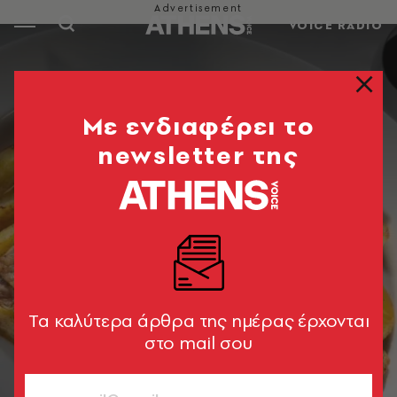
VOICE RADIO
Mε ενδιαφέρει το
newsletter της
Tα καλύτερα άρθρα της ημέρας έρχονται
στο mail σου