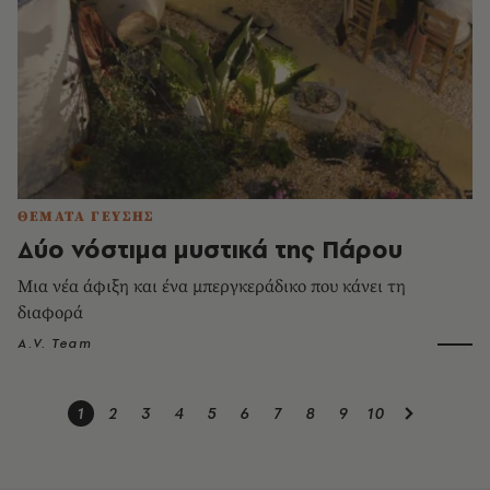
ΘΕΜΑΤΑ ΓΕΥΣΗΣ
Δύο νόστιμα μυστικά της Πάρου
Μια νέα άφιξη και ένα μπεργκεράδικο που κάνει τη
διαφορά
A.V. Team
1
2
3
4
5
6
7
8
9
10