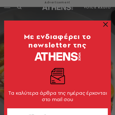
VOICE RADIO
Mε ενδιαφέρει το
newsletter της
Tα καλύτερα άρθρα της ημέρας έρχονται
στο mail σου