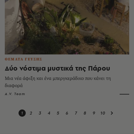
ΘΕΜΑΤΑ ΓΕΥΣΗΣ
Δύο νόστιμα μυστικά της Πάρου
Μια νέα άφιξη και ένα μπεργκεράδικο που κάνει τη
διαφορά
A.V. Team
1
2
3
4
5
6
7
8
9
10