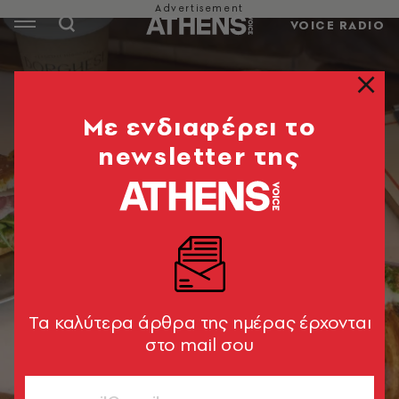
VOICE RADIO
Mε ενδιαφέρει το
newsletter της
Tα καλύτερα άρθρα της ημέρας έρχονται
στο mail σου