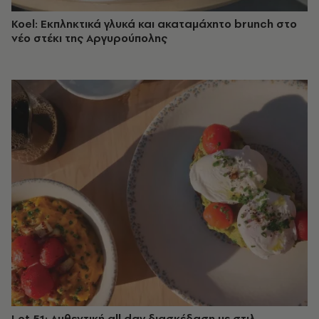
Koel: Εκπληκτικά γλυκά και ακαταμάχητο brunch στο
νέο στέκι της Αργυρούπολης
Lot 51: Αυθεντική all day διασκέδαση με στιλ