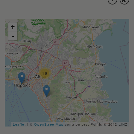
+
-
16
Leaflet
| ©
OpenStreetMap
contributors, Points © 2012 LINZ