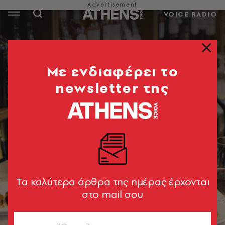
VOICE RADIO
Mε ενδιαφέρει το
newsletter της
Tα καλύτερα άρθρα της ημέρας έρχονται
στο mail σου