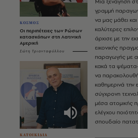
Μία ξενάγηση στ
γραμμή παραγωγή
να μας μάθει κα
ΚΟΣΜΟΣ
καλύτερες επιλογ
Οι περιπέτειες των Ρώσων
κατασκόπων στη Λατινική
άρχισε με την ε
Αμερική
εικονικής πραγμ
Σώτη Τριανταφύλλου
παραγωγής με απ
κακά τα ψέματα-
να παρακολουθή
καθημερινά την 
σύγχρονη τεχνολ
μέσα ατομικής 
ελέγχου ποιότητ
σπουδαίο πατα
ΚΑΤΟΙΚΙΔΙΑ