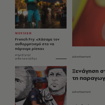
ΜΟΥΣΙΚΗ
French Fry: «Χάσαμε τον
αυθορμητισμό στο να
πάρουμε ρίσκα»
Δημήτρης
Αθανασιάδης
Ξενάγηση στ
τη παραγωγι