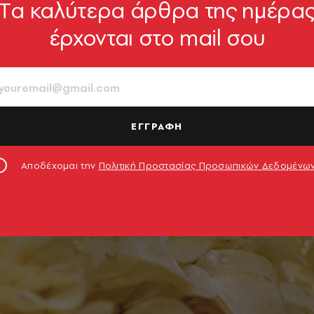
Tα καλύτερα άρθρα της ημέρα
έρχονται στο mail σου
ΕΓΓΡΑΦΗ
Αποδέχομαι την
Πολιτική Προστασίας Προσωπικών Δεδομένω