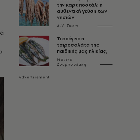
την καρτ ποστάλ: η
αυθεντική γεύση των
νησιών
A.V. Team
ιά
Τι απέγινε η
τσιροσαλάτα της
α
παιδικής μας ηλικίας;
Μανίνα
Ζουμπουλάκη