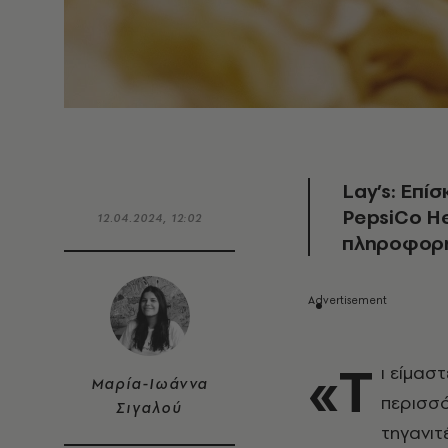
Lay’s: Επί
PepsiCo He
12.04.2024, 12:02
πληροφορη
«Τ
ι είμασ
Μαρία-Ιωάννα
περισσό
Σιγαλού
τηγανιτ