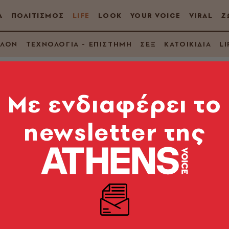
Α
ΠΟΛΙΤΙΣΜΟΣ
LIFE
LOOK
YOUR VOICE
VIRAL
Ζ
ΛΛΟΝ
ΤΕΧΝΟΛΟΓΙΑ - ΕΠΙΣΤΗΜΗ
ΣΕΞ
ΚΑΤΟΙΚΙΔΙΑ
LI
Mε ενδιαφέρει το
newsletter της
 «ακαταμάχητο» κόσμ
α χωράφια στα ράφια