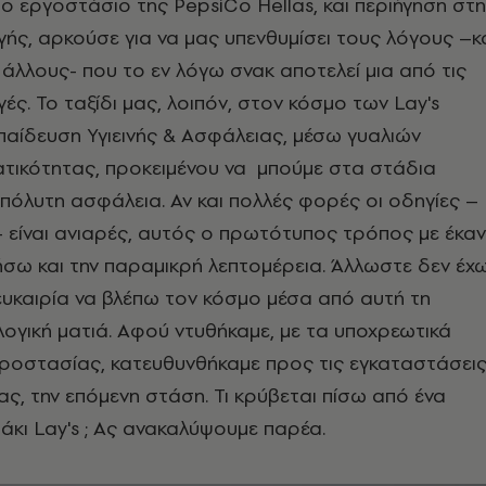
ο εργοστάσιο της PepsiCo Hellas, και περιήγηση στη
ς, αρκούσε για να μας υπενθυμίσει τους λόγους –κ
ι άλλους- που το εν λόγω σνακ αποτελεί μια από τις
ές. Το ταξίδι μας, λοιπόν, στον κόσμο των Lay's
κπαίδευση Υγιεινής & Ασφάλειας, μέσω γυαλιών
ατικότητας, προκειμένου να μπούμε στα στάδια
όλυτη ασφάλεια. Αν και πολλές φορές οι οδηγίες –
 είναι ανιαρές, αυτός ο πρωτότυπος τρόπος με έκαν
σω και την παραμικρή λεπτομέρεια. Άλλωστε δεν έχ
ευκαιρία να βλέπω τον κόσμο μέσα από αυτή τη
ογική ματιά. Αφού ντυθήκαμε, με τα υποχρεωτικά
προστασίας, κατευθυνθήκαμε προς τις εγκαταστάσει
ας, την επόμενη στάση. Τι κρύβεται πίσω από ένα
τάκι
Lay's
; Ας ανακαλύψουμε παρέα.