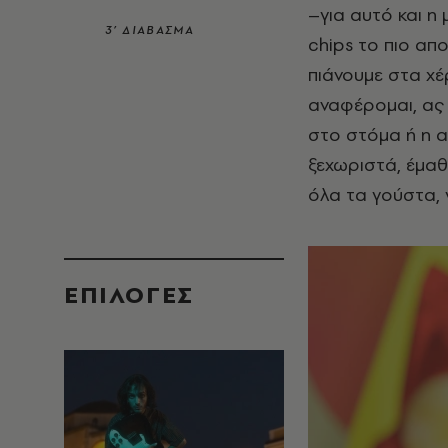
–για αυτό και η
3’ ΔΙΑΒΑΣΜΑ
chips το πιο απ
πιάνουμε στα χέρ
αναφέρομαι, ας 
στο στόμα ή η α
ξεχωριστά, έμαθ
όλα τα γούστα, 
EΠΙΛΟΓΈΣ