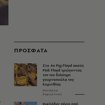
ΠΡΟΣΦΑΤΑ
Στο 4ο Pig Floyd ακούς
Pink Floyd τρώγοντας
την πιο διάσημη
γουρνοπούλα της
Κορινθίας
Νατάσσα
Καρυστινού
s
Κυκλάδες πέρα από