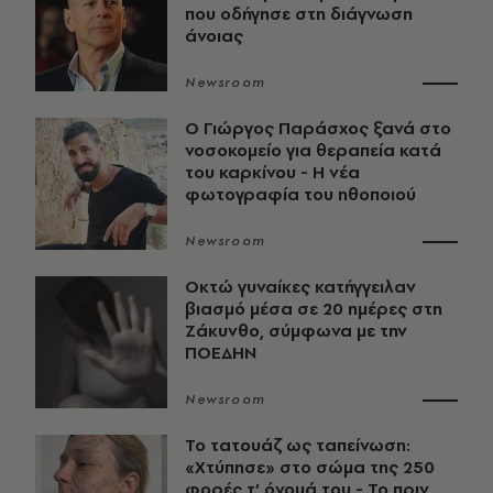
που οδήγησε στη διάγνωση
άνοιας
Newsroom
O Γιώργος Παράσχος ξανά στο
νοσοκομείο για θεραπεία κατά
του καρκίνου - Η νέα
φωτογραφία του ηθοποιού
Newsroom
Οκτώ γυναίκες κατήγγειλαν
βιασμό μέσα σε 20 ημέρες στη
Ζάκυνθο, σύμφωνα με την
ΠΟΕΔΗΝ
Newsroom
Το τατουάζ ως ταπείνωση:
«Χτύπησε» στο σώμα της 250
φορές τ’ όνομά του - Το πριν