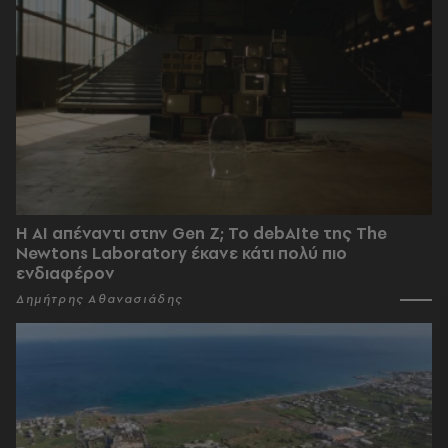
Η AI απέναντι στην Gen Z; Το debAIte της The
Newtons Laboratory έκανε κάτι πολύ πιο
ενδιαφέρον
Δημήτρης Αθανασιάδης