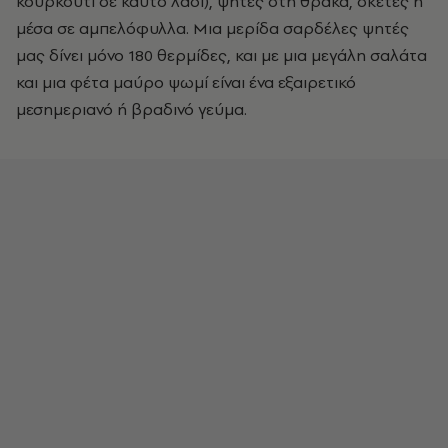
κουρκούτι σε καυτό λάδι), ψητές στη θράκα, σκέτες ή
μέσα σε αμπελόφυλλα. Μια μερίδα σαρδέλες ψητές
μας δίνει μόνο 180 θερμίδες, και με μια μεγάλη σαλάτα
και μια φέτα μαύρο ψωμί είναι ένα εξαιρετικό
μεσημεριανό ή βραδινό γεύμα.