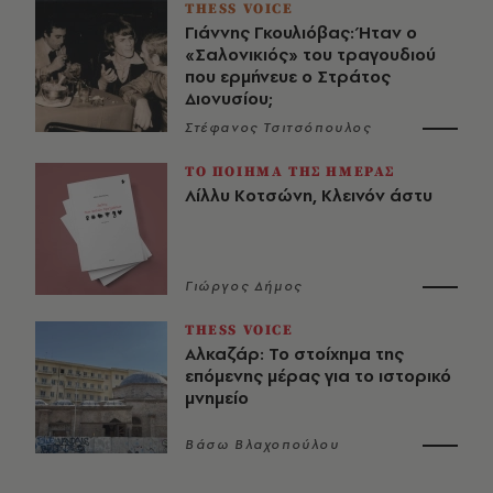
THESS VOICE
Γιάννης Γκουλιόβας: Ήταν ο
«Σαλονικιός» του τραγουδιού
που ερμήνευε ο Στράτος
Διονυσίου;
Στέφανος Τσιτσόπουλος
ΤΟ ΠΟΙΗΜΑ ΤΗΣ ΗΜΕΡΑΣ
Λίλλυ Κοτσώνη, Κλεινόν άστυ
Γιώργος Δήμος
THESS VOICE
Αλκαζάρ: Το στοίχημα της
επόμενης μέρας για το ιστορικό
μνημείο
Βάσω Βλαχοπούλου