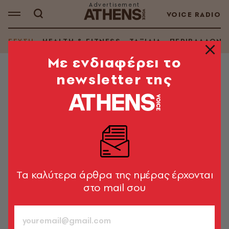
VOICE RADIO
ΓΕΥΣΗ
HEALTH & FITNESS
ΤΑΞΙΔΙΑ
ΠΕΡΙΒΑΛΛΟΝ
Mε ενδιαφέρει το
newsletter της
ΘΕΜΑΤΑ ΓΕΥΣΗΣ
Σαρδέλες της παράδοσης, του
γκουρμέ, της υγιεινής διατροφής
Και μια συνταγή από τη φημισμένη ψαροταβέρνα της
Ρούλας στο Κοντόκαλι
Tα καλύτερα άρθρα της ημέρας έρχονται
Greek Gastronomy Guide / Γιώργος
Πίττας
στο mail σου
05.03.2020, 16:49
1’ ΔΙΑΒΑΣΜΑ