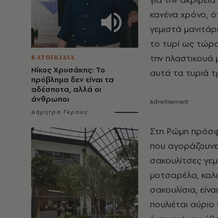
κανένα χρόνο, ό
γεμιστά μανιτάρι
το τυρί ως τώρα
την πλαστικουά 
ΚΑΤΟΙΚΙΔΙΑ
Νίκος Χρυσάκης: Το
αυτά τα τυριά τ
πρόβλημα δεν είναι τα
αδέσποτα, αλλά οι
άνθρωποι
Δήμητρα Γκρους
Στη Ρώμη πρόσφ
που αγοράζουνε 
σακουλίτσες γεμ
μοτσαρέλα, καλώ
σακουλίσια, είν
πουλιέται αύριο 