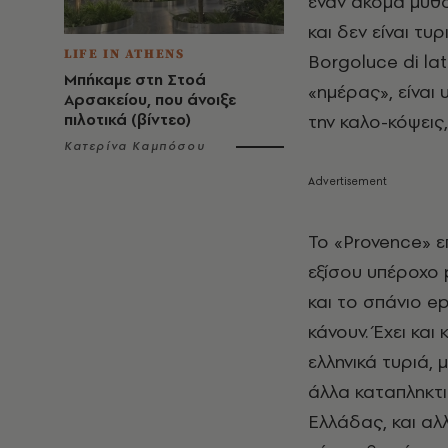
έναν ακόμα μύθ
και δεν είναι τ
LIFE IN ATHENS
Borgoluce di lat
Μπήκαμε στη Στοά
«ημέρας», είναι 
Αρσακείου, που άνοιξε
πιλοτικά (βίντεο)
την καλο-κόψεις,
Κατερίνα Καμπόσου
Το «Provence» επ
εξίσου υπέροχο 
και το σπάνιο ep
κάνουν. Έχει και
ελληνικά τυριά,
άλλα καταπληκτι
Ελλάδας, και αλ