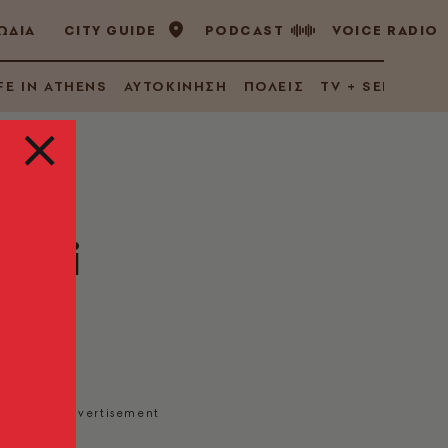
ΩΔΙΑ
CITY GUIDE
PODCAST
VOICE RADIO
FE IN ATHENS
ΑΥΤΟΚΙΝΗΣΗ
ΠΟΛΕΙΣ
TV + SERIES
deli
κια