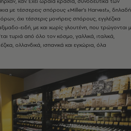
πήρχαν, καν. Έχει ωραία κρασιά, συνοδευτικά των
κια με τέσσερεις σπόρους «Miller’s Harvest», δηλαδή
όρων, όχι τέσσερις μονήρεις σπόρους, εγγλέζικα
ιμαδο-ειδή, με και χωρίς γλουτένη, που τρώγονται 
είται τυριά από όλο τον κόσμο, γαλλικά, ιταλικά,
δέζικα, ολλανδικά, ισπανικά και εγχώρια, όλα