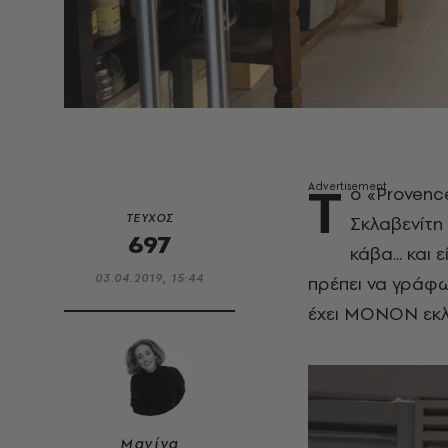
Τ
ο «Provenc
ΤΕΥΧΟΣ
Σκλαβενίτη
697
κάβα... και
03.04.2019, 15:44
πρέπει να γράφω
έχει ΜΟΝΟΝ εκλε
Μανίνα