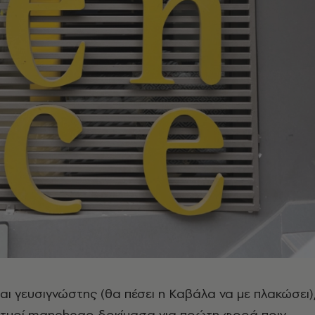
αι γευσιγνώστης (θα πέσει η Καβάλα να με πλακώσει)
α τυρί manchego δοκίμασα για πρώτη φορά πριν