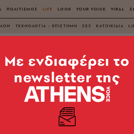
Α
ΠΟΛΙΤΙΣΜΟΣ
LIFE
LOOK
YOUR VOICE
VIRAL
Ζ
ΛΛΟΝ
ΤΕΧΝΟΛΟΓΙΑ - ΕΠΙΣΤΗΜΗ
ΣΕΞ
ΚΑΤΟΙΚΙΔΙΑ
LI
Mε ενδιαφέρει το
newsletter της
και είναι το μυστικό 
ων
μαζί με εκλεκτά κρασιά και επίσης εκλεκτά κρακερά