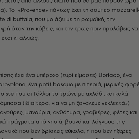
ο, εκτός από άλλους εκατό που θα μας πάρουν ώρα
υριά). To «Provence» πάντως έχει τη σούπερ mozzarel
te di buffala, που μοιάζει με τη ρωμαϊκή, την
υγρή όταν την κόβεις, και την τρως πριν προλάβεις να
 έτσι κι αλλιώς.
ίσης έχει ένα υπέροχο (τυρί είμαστε) Ubriaco, ένα
provolone, ένα petit basque με πιπεριά, μερικές φορ
oisse που οι Γάλλοι το τρώνε με αχλάδι, και καλά
 κάμποσα (ιδιαίτερα, για να μη ξαναλέμε «εκλεκτά»)
 μανούρες, μανούρια, ανθότυρα, γραβιέρες, φέτες και
κά πράγματα από νησιά, βουνά και λόγγους της
λαντικά που δεν βρίσκεις εύκολα, ή που δεν ήξερες