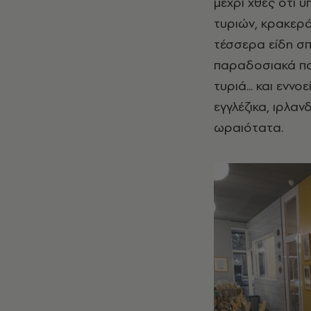
μέχρι χθες ότι υ
τυριών, κρακερά
τέσσερα είδη σπ
παραδοσιακά παξ
τυριά... και εννο
εγγλέζικα, ιρλαν
ωραιότατα.