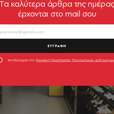
Tα καλύτερα άρθρα της ημέρα
έρχονται στο mail σου
ΕΓΓΡΑΦΗ
Αποδέχομαι την
Πολιτική Προστασίας Προσωπικών Δεδομένω